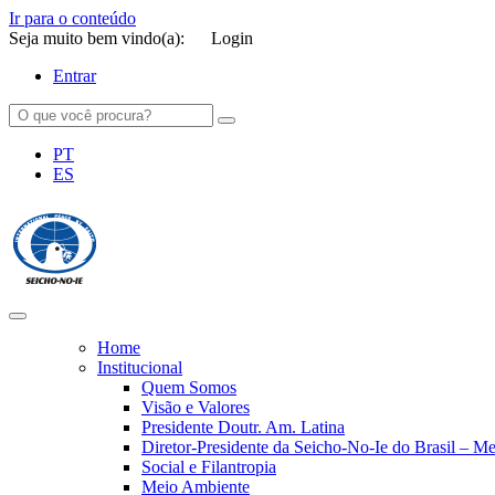
Ir para o conteúdo
Seja muito bem vindo(a):
Login
Entrar
PT
ES
SEICHO-NO-IE DO BRASIL
Portal institucional da Organização religiosa SEICHO-NO-IE DO 
Home
Institucional
Quem Somos
Visão e Valores
Presidente Doutr. Am. Latina
Diretor-Presidente da Seicho-No-Ie do Brasil – 
Social e Filantropia
Meio Ambiente