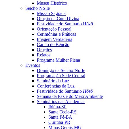
Museu Histórico
Seicho-No-Ie
Missão Sagrada
Oração da Cura Divina
Festividade do Santuario Hōzō
Orientação Pessoal
Cerimônias e Práticas
Imagem Verdadeira
Cartão de Bênção
Orações
Relatos
Programa Mulher Plena
Eventos
Domingo da Seicho-No-Ie
Programação Sede Central
Seminário da Luz
Conferências da Luz
Festividade do Santuario
Hōzō
Semana da Paz e do Meio Ambiente
Seminários nas Academias
Ibiúna-SP
Santa Tecla-RS
Santa Fé-BA
Curitiba-PR
Minas Gerais-MG