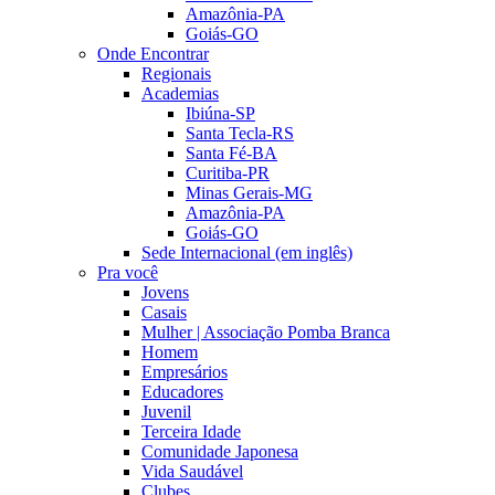
Amazônia-PA
Goiás-GO
Onde Encontrar
Regionais
Academias
Ibiúna-SP
Santa Tecla-RS
Santa Fé-BA
Curitiba-PR
Minas Gerais-MG
Amazônia-PA
Goiás-GO
Sede Internacional (em inglês)
Pra você
Jovens
Casais
Mulher | Associação Pomba Branca
Homem
Empresários
Educadores
Juvenil
Terceira Idade
Comunidade Japonesa
Vida Saudável
Clubes