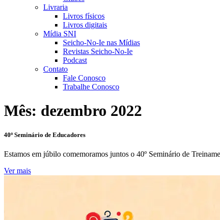
Livraria
Livros físicos
Livros digitais
Mídia SNI
Seicho-No-Ie nas Mídias
Revistas Seicho-No-Ie
Podcast
Contato
Fale Conosco
Trabalhe Conosco
Mês:
dezembro 2022
40º Seminário de Educadores
Estamos em júbilo comemoramos juntos o 40º Seminário de Treina
Ver mais