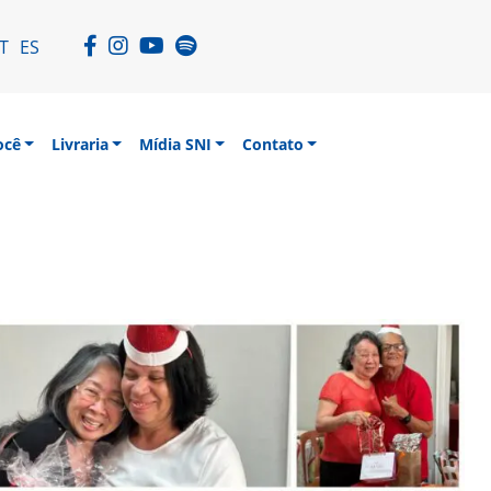
T
ES
ocê
Livraria
Mídia SNI
Contato