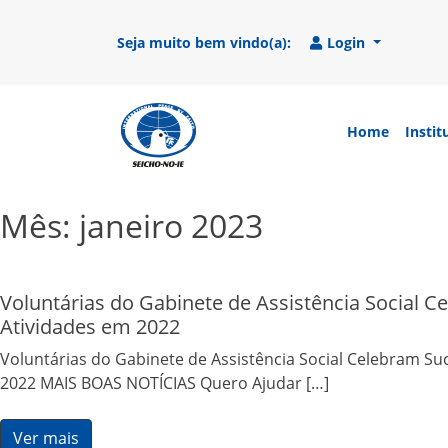
Seja muito bem vindo(a):
Login
Home
Instit
SEICHO-NO-IE DO BRASIL
Portal institucional da Organização religio
Mês:
janeiro 2023
Voluntárias do Gabinete de Assistência Social 
Atividades em 2022
Voluntárias do Gabinete de Assistência Social Celebram Su
2022 MAIS BOAS NOTÍCIAS Quero Ajudar […]
Ver mais