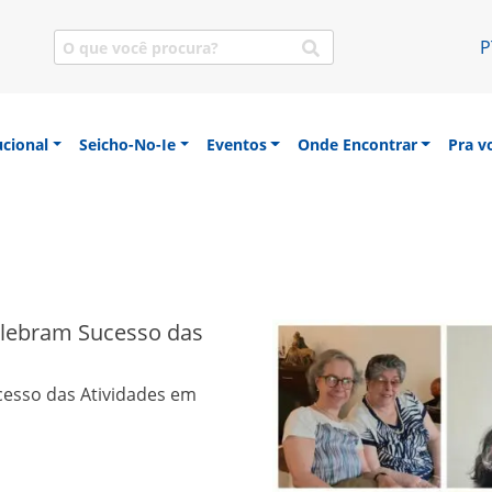
P
ucional
Seicho-No-Ie
Eventos
Onde Encontrar
Pra v
sa SEICHO-NO-IE DO BRASIL
Celebram Sucesso das
cesso das Atividades em