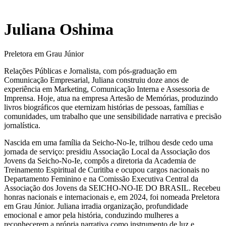
Juliana Oshima
Preletora em Grau Júnior
Relações Públicas e Jornalista, com pós-graduação em
Comunicação Empresarial, Juliana construiu doze anos de
experiência em Marketing, Comunicação Interna e Assessoria de
Imprensa. Hoje, atua na empresa Artesão de Memórias, produzindo
livros biográficos que eternizam histórias de pessoas, famílias e
comunidades, um trabalho que une sensibilidade narrativa e precisão
jornalística.
Nascida em uma família da Seicho-No-Ie, trilhou desde cedo uma
jornada de serviço: presidiu Associação Local da Associação dos
Jovens da Seicho-No-Ie, compôs a diretoria da Academia de
Treinamento Espiritual de Curitiba e ocupou cargos nacionais no
Departamento Feminino e na Comissão Executiva Central da
Associação dos Jovens da SEICHO-NO-IE DO BRASIL. Recebeu
honras nacionais e internacionais e, em 2024, foi nomeada Preletora
em Grau Júnior. Juliana irradia organização, profundidade
emocional e amor pela história, conduzindo mulheres a
reconhecerem a própria narrativa como instrumento de luz e