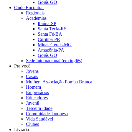
Goiás-GO
Onde Encontrar
Regionais
Academias
Ibiúna-SP
Santa Tecla-RS
Santa Fé-BA
Curitiba-PR
Minas Gerais-MG
Amazônia-PA
Goiás-GO
Sede Internacional (em inglês)
Pra você
Jovens
Casais
Mulher | Associação Pomba Branca
Homem
Empresários
Educadores
Juvenil
Terceira Idade
Comunidade Japonesa
Vida Saudável
Clubes
Livraria