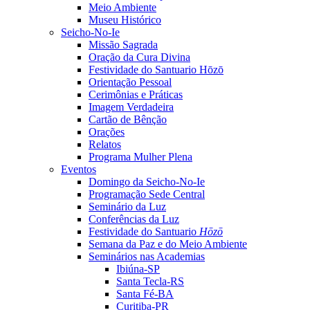
Meio Ambiente
Museu Histórico
Seicho-No-Ie
Missão Sagrada
Oração da Cura Divina
Festividade do Santuario Hōzō
Orientação Pessoal
Cerimônias e Práticas
Imagem Verdadeira
Cartão de Bênção
Orações
Relatos
Programa Mulher Plena
Eventos
Domingo da Seicho-No-Ie
Programação Sede Central
Seminário da Luz
Conferências da Luz
Festividade do Santuario
Hōzō
Semana da Paz e do Meio Ambiente
Seminários nas Academias
Ibiúna-SP
Santa Tecla-RS
Santa Fé-BA
Curitiba-PR