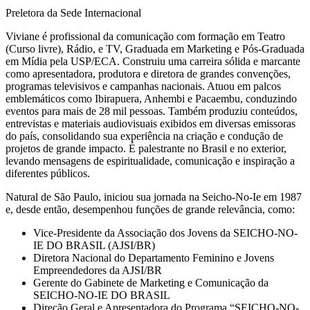
Preletora da Sede Internacional
Viviane é profissional da comunicação com formação em Teatro
(Curso livre), Rádio, e TV, Graduada em Marketing e Pós-Graduada
em Mídia pela USP/ECA. Construiu uma carreira sólida e marcante
como apresentadora, produtora e diretora de grandes convenções,
programas televisivos e campanhas nacionais. Atuou em palcos
emblemáticos como Ibirapuera, Anhembi e Pacaembu, conduzindo
eventos para mais de 28 mil pessoas. Também produziu conteúdos,
entrevistas e materiais audiovisuais exibidos em diversas emissoras
do país, consolidando sua experiência na criação e condução de
projetos de grande impacto. É palestrante no Brasil e no exterior,
levando mensagens de espiritualidade, comunicação e inspiração a
diferentes públicos.
Natural de São Paulo, iniciou sua jornada na Seicho-No-Ie em 1987
e, desde então, desempenhou funções de grande relevância, como:
Vice-Presidente da Associação dos Jovens da SEICHO-NO-
IE DO BRASIL (AJSI/BR)
Diretora Nacional do Departamento Feminino e Jovens
Empreendedores da AJSI/BR
Gerente do Gabinete de Marketing e Comunicação da
SEICHO-NO-IE DO BRASIL
Direção Geral e Apresentadora do Programa “SEICHO-NO-