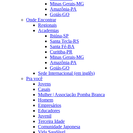
Minas Gerais-MG
Amazônia-PA
Goiás-GO
Onde Encontrar
Regionais
Academias
Ibiúna-SP
Santa Tecla-RS
Santa Fé-BA
Curitiba-PR
Minas Gerais-MG
Amazônia-PA
Goiás-GO
Sede Internacional (em inglês)
Pra você
Jovens
Casais
Mulher | Associação Pomba Branca
Homem
Empresários
Educadores
Juvenil
Terceira Idade
Comunidade Japonesa
Vida Saudável