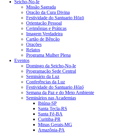
Seicho-No-Ie
Missão Sagrada
Oração da Cura Divina
Festividade do Santuario Hōzō
Orientação Pessoal
Cerimônias e Práticas
Imagem Verdadeira
Cartão de Bênção
Orações
Relatos
Programa Mulher Plena
Eventos
Domingo da Seicho-No-Ie
Programação Sede Central
Seminário da Luz
Conferências da Luz
Festividade do Santuario
Hōzō
Semana da Paz e do Meio Ambiente
Seminários nas Academias
Ibiúna-SP
Santa Tecla-RS
Santa Fé-BA
Curitiba-PR
Minas Gerais-MG
Amazônia-PA