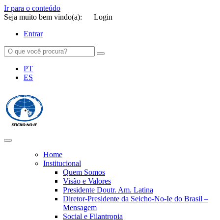
Ir para o conteúdo
Seja muito bem vindo(a):
Login
Entrar
PT
ES
SEICHO-NO-IE DO BRASIL
Portal institucional da Organização religiosa SEICHO-NO-IE DO
BRASIL
Home
Institucional
Quem Somos
Visão e Valores
Presidente Doutr. Am. Latina
Diretor-Presidente da Seicho-No-Ie do Brasil –
Mensagem
Social e Filantropia