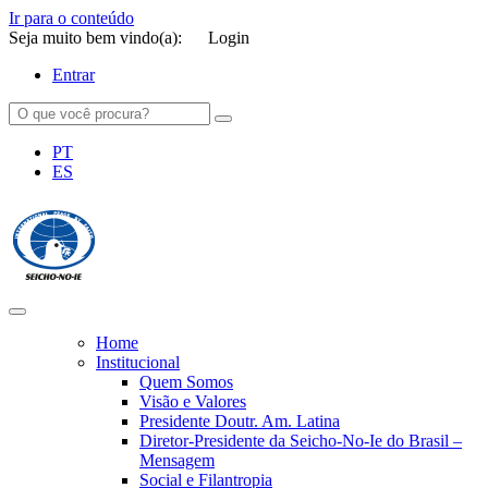
Ir para o conteúdo
Seja muito bem vindo(a):
Login
Entrar
PT
ES
SEICHO-NO-IE DO BRASIL
Portal institucional da Organização religiosa SEICHO-NO-IE DO
BRASIL
Home
Institucional
Quem Somos
Visão e Valores
Presidente Doutr. Am. Latina
Diretor-Presidente da Seicho-No-Ie do Brasil –
Mensagem
Social e Filantropia