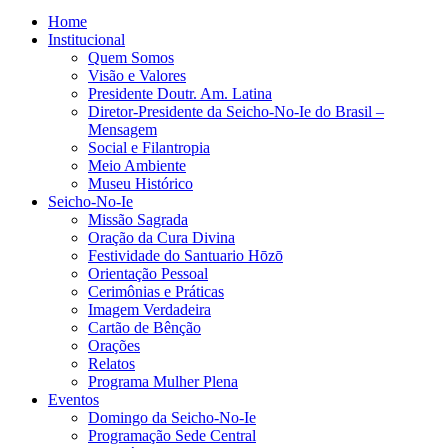
Home
Institucional
Quem Somos
Visão e Valores
Presidente Doutr. Am. Latina
Diretor-Presidente da Seicho-No-Ie do Brasil –
Mensagem
Social e Filantropia
Meio Ambiente
Museu Histórico
Seicho-No-Ie
Missão Sagrada
Oração da Cura Divina
Festividade do Santuario Hōzō
Orientação Pessoal
Cerimônias e Práticas
Imagem Verdadeira
Cartão de Bênção
Orações
Relatos
Programa Mulher Plena
Eventos
Domingo da Seicho-No-Ie
Programação Sede Central