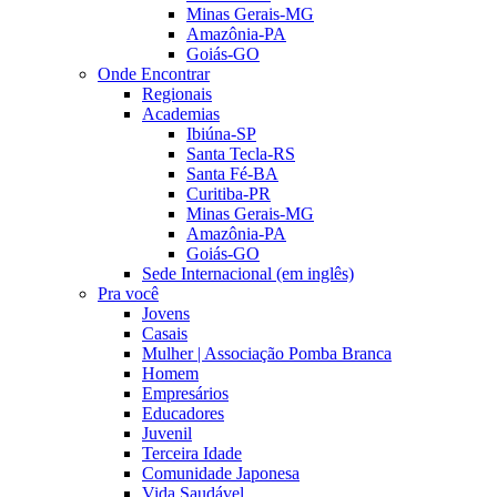
Minas Gerais-MG
Amazônia-PA
Goiás-GO
Onde Encontrar
Regionais
Academias
Ibiúna-SP
Santa Tecla-RS
Santa Fé-BA
Curitiba-PR
Minas Gerais-MG
Amazônia-PA
Goiás-GO
Sede Internacional (em inglês)
Pra você
Jovens
Casais
Mulher | Associação Pomba Branca
Homem
Empresários
Educadores
Juvenil
Terceira Idade
Comunidade Japonesa
Vida Saudável