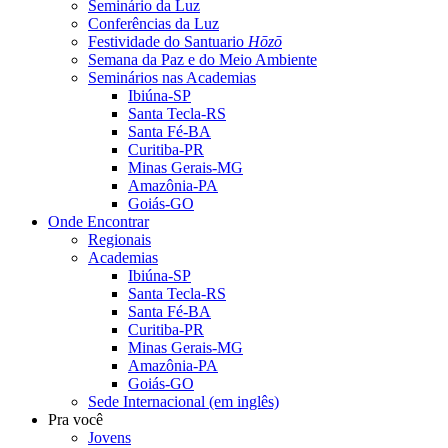
Seminário da Luz
Conferências da Luz
Festividade do Santuario
Hōzō
Semana da Paz e do Meio Ambiente
Seminários nas Academias
Ibiúna-SP
Santa Tecla-RS
Santa Fé-BA
Curitiba-PR
Minas Gerais-MG
Amazônia-PA
Goiás-GO
Onde Encontrar
Regionais
Academias
Ibiúna-SP
Santa Tecla-RS
Santa Fé-BA
Curitiba-PR
Minas Gerais-MG
Amazônia-PA
Goiás-GO
Sede Internacional (em inglês)
Pra você
Jovens