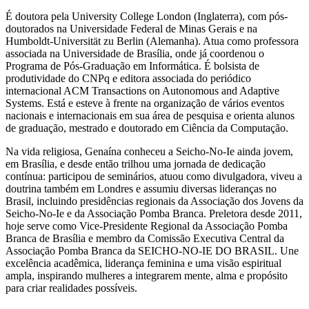
É doutora pela University College London (Inglaterra), com pós-
doutorados na Universidade Federal de Minas Gerais e na
Humboldt-Universität zu Berlin (Alemanha). Atua como professora
associada na Universidade de Brasília, onde já coordenou o
Programa de Pós-Graduação em Informática. É bolsista de
produtividade do CNPq e editora associada do periódico
internacional ACM Transactions on Autonomous and Adaptive
Systems. Está e esteve à frente na organização de vários eventos
nacionais e internacionais em sua área de pesquisa e orienta alunos
de graduação, mestrado e doutorado em Ciência da Computação.
Na vida religiosa, Genaína conheceu a Seicho-No-Ie ainda jovem,
em Brasília, e desde então trilhou uma jornada de dedicação
contínua: participou de seminários, atuou como divulgadora, viveu a
doutrina também em Londres e assumiu diversas lideranças no
Brasil, incluindo presidências regionais da Associação dos Jovens da
Seicho-No-Ie e da Associação Pomba Branca. Preletora desde 2011,
hoje serve como Vice-Presidente Regional da Associação Pomba
Branca de Brasília e membro da Comissão Executiva Central da
Associação Pomba Branca da SEICHO-NO-IE DO BRASIL. Une
excelência acadêmica, liderança feminina e uma visão espiritual
ampla, inspirando mulheres a integrarem mente, alma e propósito
para criar realidades possíveis.