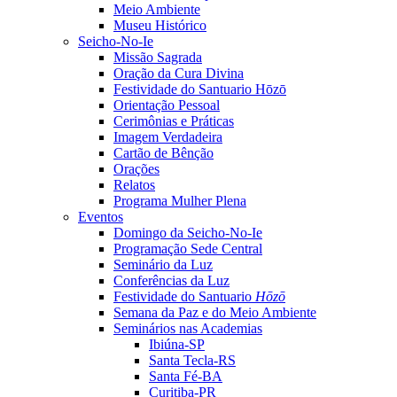
Meio Ambiente
Museu Histórico
Seicho-No-Ie
Missão Sagrada
Oração da Cura Divina
Festividade do Santuario Hōzō
Orientação Pessoal
Cerimônias e Práticas
Imagem Verdadeira
Cartão de Bênção
Orações
Relatos
Programa Mulher Plena
Eventos
Domingo da Seicho-No-Ie
Programação Sede Central
Seminário da Luz
Conferências da Luz
Festividade do Santuario
Hōzō
Semana da Paz e do Meio Ambiente
Seminários nas Academias
Ibiúna-SP
Santa Tecla-RS
Santa Fé-BA
Curitiba-PR