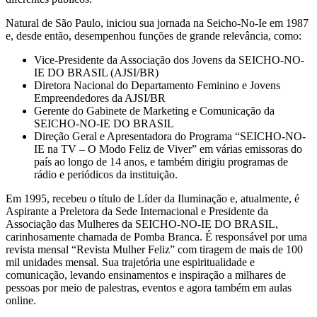
Natural de São Paulo, iniciou sua jornada na Seicho-No-Ie em 1987
e, desde então, desempenhou funções de grande relevância, como:
Vice-Presidente da Associação dos Jovens da SEICHO-NO-
IE DO BRASIL (AJSI/BR)
Diretora Nacional do Departamento Feminino e Jovens
Empreendedores da AJSI/BR
Gerente do Gabinete de Marketing e Comunicação da
SEICHO-NO-IE DO BRASIL
Direção Geral e Apresentadora do Programa “SEICHO-NO-
IE na TV – O Modo Feliz de Viver” em várias emissoras do
país ao longo de 14 anos, e também dirigiu programas de
rádio e periódicos da instituição.
Em 1995, recebeu o título de Líder da Iluminação e, atualmente, é
Aspirante a Preletora da Sede Internacional e Presidente da
Associação das Mulheres da SEICHO-NO-IE DO BRASIL,
carinhosamente chamada de Pomba Branca. É responsável por uma
revista mensal “Revista Mulher Feliz” com tiragem de mais de 100
mil unidades mensal. Sua trajetória une espiritualidade e
comunicação, levando ensinamentos e inspiração a milhares de
pessoas por meio de palestras, eventos e agora também em aulas
online.