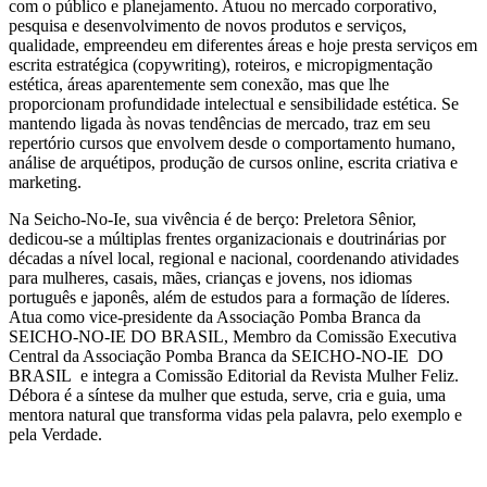
com o público e planejamento. Atuou no mercado corporativo,
pesquisa e desenvolvimento de novos produtos e serviços,
qualidade, empreendeu em diferentes áreas e hoje presta serviços em
escrita estratégica (copywriting), roteiros, e micropigmentação
estética, áreas aparentemente sem conexão, mas que lhe
proporcionam profundidade intelectual e sensibilidade estética. Se
mantendo ligada às novas tendências de mercado, traz em seu
repertório cursos que envolvem desde o comportamento humano,
análise de arquétipos, produção de cursos online, escrita criativa e
marketing.
Na Seicho-No-Ie, sua vivência é de berço: Preletora Sênior,
dedicou-se a múltiplas frentes organizacionais e doutrinárias por
décadas a nível local, regional e nacional, coordenando atividades
para mulheres, casais, mães, crianças e jovens, nos idiomas
português e japonês, além de estudos para a formação de líderes.
Atua como vice-presidente da Associação Pomba Branca da
SEICHO-NO-IE DO BRASIL, Membro da Comissão Executiva
Central da Associação Pomba Branca da SEICHO-NO-IE DO
BRASIL e integra a Comissão Editorial da Revista Mulher Feliz.
Débora é a síntese da mulher que estuda, serve, cria e guia, uma
mentora natural que transforma vidas pela palavra, pelo exemplo e
pela Verdade.