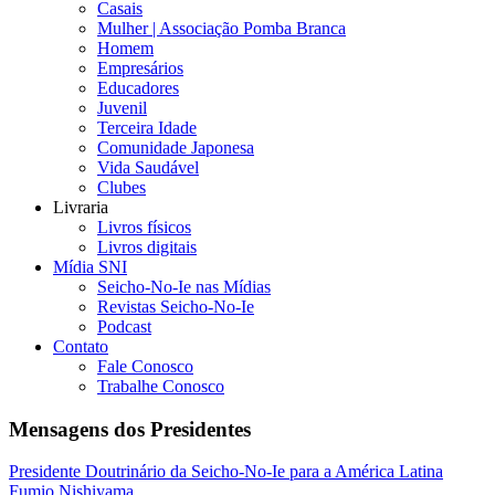
Casais
Mulher | Associação Pomba Branca
Homem
Empresários
Educadores
Juvenil
Terceira Idade
Comunidade Japonesa
Vida Saudável
Clubes
Livraria
Livros físicos
Livros digitais
Mídia SNI
Seicho-No-Ie nas Mídias
Revistas Seicho-No-Ie
Podcast
Contato
Fale Conosco
Trabalhe Conosco
Mensagens dos Presidentes
Presidente Doutrinário da Seicho-No-Ie para a América Latina
Fumio Nishiyama