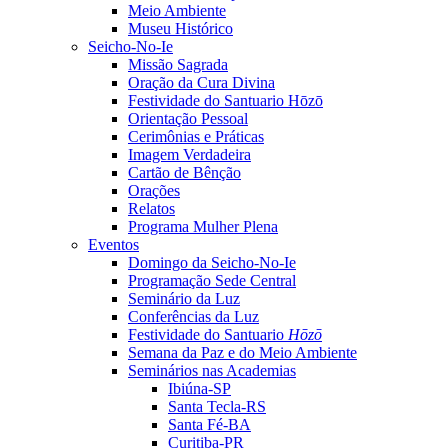
Meio Ambiente
Museu Histórico
Seicho-No-Ie
Missão Sagrada
Oração da Cura Divina
Festividade do Santuario Hōzō
Orientação Pessoal
Cerimônias e Práticas
Imagem Verdadeira
Cartão de Bênção
Orações
Relatos
Programa Mulher Plena
Eventos
Domingo da Seicho-No-Ie
Programação Sede Central
Seminário da Luz
Conferências da Luz
Festividade do Santuario
Hōzō
Semana da Paz e do Meio Ambiente
Seminários nas Academias
Ibiúna-SP
Santa Tecla-RS
Santa Fé-BA
Curitiba-PR