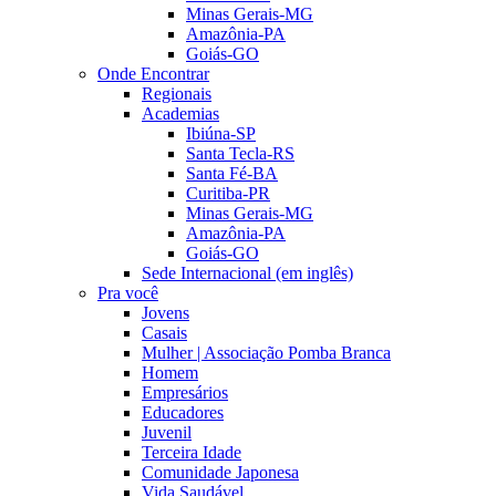
Minas Gerais-MG
Amazônia-PA
Goiás-GO
Onde Encontrar
Regionais
Academias
Ibiúna-SP
Santa Tecla-RS
Santa Fé-BA
Curitiba-PR
Minas Gerais-MG
Amazônia-PA
Goiás-GO
Sede Internacional (em inglês)
Pra você
Jovens
Casais
Mulher | Associação Pomba Branca
Homem
Empresários
Educadores
Juvenil
Terceira Idade
Comunidade Japonesa
Vida Saudável