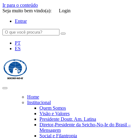
Ir para o conteúdo
Seja muito bem vindo(a):
Login
Entrar
PT
ES
SEICHO-NO-IE DO BRASIL
Portal institucional da Organização religiosa SEICHO-NO-IE DO
BRASIL
Home
Institucional
Quem Somos
Visão e Valores
Presidente Doutr. Am. Latina
Diretor-Presidente da Seicho-No-Ie do Brasil –
Mensagem
Social e Filantropia