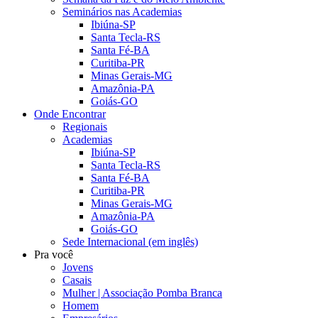
Seminários nas Academias
Ibiúna-SP
Santa Tecla-RS
Santa Fé-BA
Curitiba-PR
Minas Gerais-MG
Amazônia-PA
Goiás-GO
Onde Encontrar
Regionais
Academias
Ibiúna-SP
Santa Tecla-RS
Santa Fé-BA
Curitiba-PR
Minas Gerais-MG
Amazônia-PA
Goiás-GO
Sede Internacional (em inglês)
Pra você
Jovens
Casais
Mulher | Associação Pomba Branca
Homem