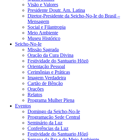
Visão e Valores
Presidente Doutr. Am. Latina
Diretor-Presidente da Seicho-No-Ie do Brasil –
Mensagem
Social e Filantropia
Meio Ambiente
Museu Histórico
Seicho-No-Ie
Missão Sagrada
Oração da Cura Divina
Festividade do Santuario Hōzō
Orientação Pessoal
Cerimônias e Práticas
Imagem Verdadeira
Cartão de Bênção
Orações
Relatos
Programa Mulher Plena
Eventos
Domingo da Seicho-No-Ie
Programação Sede Central
Seminário da Luz
Conferências da Luz
Festividade do Santuario
Hōzō
Semana da Paz e do Meio Ambiente