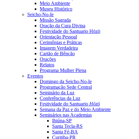
Meio Ambiente
Museu Histórico
Seicho-No-Ie
Missão Sagrada
Oração da Cura Divina
Festividade do Santuario Hōzō
Orientação Pessoal
Cerimônias e Práticas
Imagem Verdadeira
Cartão de Bênção
Orações
Relatos
Programa Mulher Plena
Eventos
Domingo da Seicho-No-Ie
Programação Sede Central
Seminário da Luz
Conferências da Luz
Festividade do Santuario
Hōzō
Semana da Paz e do Meio Ambiente
Seminários nas Academias
Ibiúna-SP
Santa Tecla-RS
Santa Fé-BA
Curitiba-PR