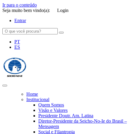
Ir para o conteúdo
Seja muito bem vindo(a):
Login
Entrar
PT
ES
SEICHO-NO-IE DO BRASIL
Portal institucional da Organização religiosa SEICHO-NO-IE DO
BRASIL
Home
Institucional
Quem Somos
Visão e Valores
Presidente Doutr. Am. Latina
Diretor-Presidente da Seicho-No-Ie do Brasil –
Mensagem
Social e Filantropia