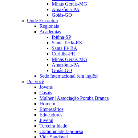
Minas Gerais-MG
Amazônia-PA
Goiás-GO
Onde Encontrar
Regionais
Academias
Ibiúna-SP
Santa Tecla-RS
Santa Fé-BA
Curitiba-PR
Minas Gerais-MG
Amazônia-PA
Goiás-GO
Sede Internacional (em inglês)
Pra você
Jovens
Casais
Mulher | Associação Pomba Branca
Homem
Empresários
Educadores
Juvenil
Terceira Idade
Comunidade Japonesa
Vida Saudável