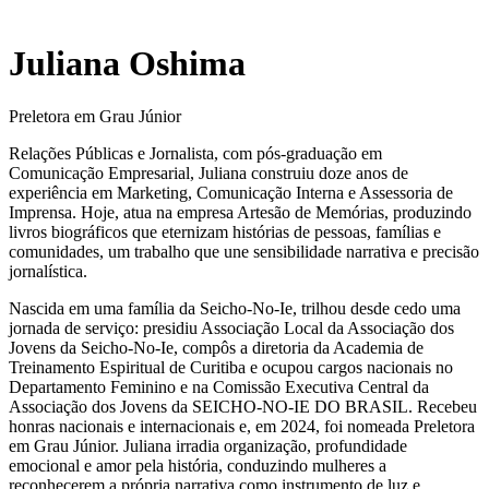
Juliana Oshima
Preletora em Grau Júnior
Relações Públicas e Jornalista, com pós-graduação em
Comunicação Empresarial, Juliana construiu doze anos de
experiência em Marketing, Comunicação Interna e Assessoria de
Imprensa. Hoje, atua na empresa Artesão de Memórias, produzindo
livros biográficos que eternizam histórias de pessoas, famílias e
comunidades, um trabalho que une sensibilidade narrativa e precisão
jornalística.
Nascida em uma família da Seicho-No-Ie, trilhou desde cedo uma
jornada de serviço: presidiu Associação Local da Associação dos
Jovens da Seicho-No-Ie, compôs a diretoria da Academia de
Treinamento Espiritual de Curitiba e ocupou cargos nacionais no
Departamento Feminino e na Comissão Executiva Central da
Associação dos Jovens da SEICHO-NO-IE DO BRASIL. Recebeu
honras nacionais e internacionais e, em 2024, foi nomeada Preletora
em Grau Júnior. Juliana irradia organização, profundidade
emocional e amor pela história, conduzindo mulheres a
reconhecerem a própria narrativa como instrumento de luz e