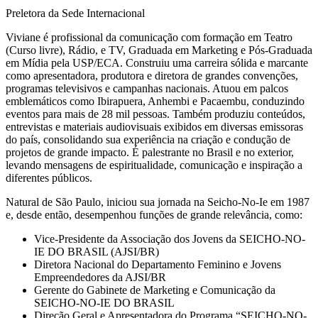
Preletora da Sede Internacional
Viviane é profissional da comunicação com formação em Teatro
(Curso livre), Rádio, e TV, Graduada em Marketing e Pós-Graduada
em Mídia pela USP/ECA. Construiu uma carreira sólida e marcante
como apresentadora, produtora e diretora de grandes convenções,
programas televisivos e campanhas nacionais. Atuou em palcos
emblemáticos como Ibirapuera, Anhembi e Pacaembu, conduzindo
eventos para mais de 28 mil pessoas. Também produziu conteúdos,
entrevistas e materiais audiovisuais exibidos em diversas emissoras
do país, consolidando sua experiência na criação e condução de
projetos de grande impacto. É palestrante no Brasil e no exterior,
levando mensagens de espiritualidade, comunicação e inspiração a
diferentes públicos.
Natural de São Paulo, iniciou sua jornada na Seicho-No-Ie em 1987
e, desde então, desempenhou funções de grande relevância, como:
Vice-Presidente da Associação dos Jovens da SEICHO-NO-
IE DO BRASIL (AJSI/BR)
Diretora Nacional do Departamento Feminino e Jovens
Empreendedores da AJSI/BR
Gerente do Gabinete de Marketing e Comunicação da
SEICHO-NO-IE DO BRASIL
Direção Geral e Apresentadora do Programa “SEICHO-NO-