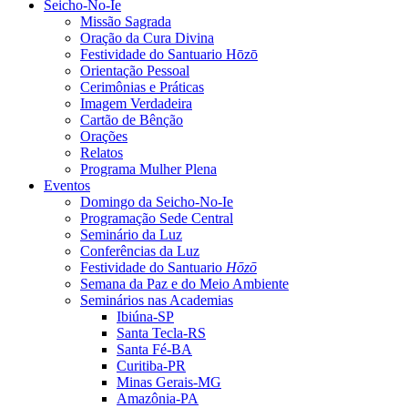
Seicho-No-Ie
Missão Sagrada
Oração da Cura Divina
Festividade do Santuario Hōzō
Orientação Pessoal
Cerimônias e Práticas
Imagem Verdadeira
Cartão de Bênção
Orações
Relatos
Programa Mulher Plena
Eventos
Domingo da Seicho-No-Ie
Programação Sede Central
Seminário da Luz
Conferências da Luz
Festividade do Santuario
Hōzō
Semana da Paz e do Meio Ambiente
Seminários nas Academias
Ibiúna-SP
Santa Tecla-RS
Santa Fé-BA
Curitiba-PR
Minas Gerais-MG
Amazônia-PA