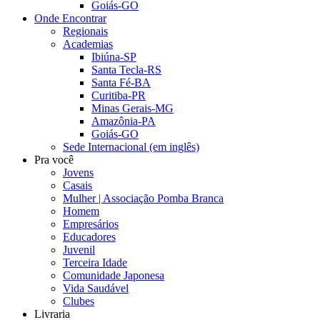
Goiás-GO
Onde Encontrar
Regionais
Academias
Ibiúna-SP
Santa Tecla-RS
Santa Fé-BA
Curitiba-PR
Minas Gerais-MG
Amazônia-PA
Goiás-GO
Sede Internacional (em inglês)
Pra você
Jovens
Casais
Mulher | Associação Pomba Branca
Homem
Empresários
Educadores
Juvenil
Terceira Idade
Comunidade Japonesa
Vida Saudável
Clubes
Livraria