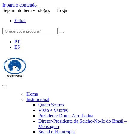
Ir para o conteúdo
Seja muito bem vindo(a):
Login
Entrar
PT
ES
SEICHO-NO-IE DO BRASIL
Portal institucional da Organização religiosa SEICHO-NO-IE DO
BRASIL
Home
Institucional
Quem Somos
Visão e Valores
Presidente Doutr. Am. Latina
Diretor-Presidente da Seicho-No-Ie do Brasil –
Mensagem
Social e Filantropia