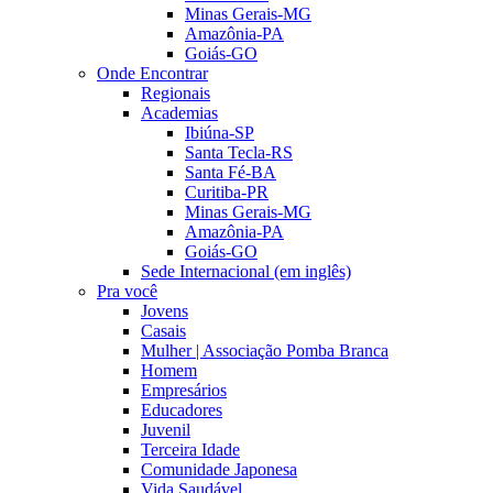
Minas Gerais-MG
Amazônia-PA
Goiás-GO
Onde Encontrar
Regionais
Academias
Ibiúna-SP
Santa Tecla-RS
Santa Fé-BA
Curitiba-PR
Minas Gerais-MG
Amazônia-PA
Goiás-GO
Sede Internacional (em inglês)
Pra você
Jovens
Casais
Mulher | Associação Pomba Branca
Homem
Empresários
Educadores
Juvenil
Terceira Idade
Comunidade Japonesa
Vida Saudável