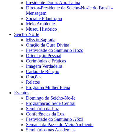
Presidente Doutr. Am. Latina
Diretor-Presidente da Seicho-No-Ie do Brasil –
Mensagem
Social e Filantropia
Meio Ambiente
Museu Histórico
Seicho-No-Ie
Missão Sagrada
Oração da Cura Divina
Festividade do Santuario Hōzō
Orientação Pessoal
Cerimônias e Práticas
Imagem Verdadeira
Cartão de Bênção
Orações
Relatos
Programa Mulher Plena
Eventos
Domingo da Seicho-No-Ie
Programação Sede Central
Seminário da Luz
Conferências da Luz
Festividade do Santuario
Hōzō
Semana da Paz e do Meio Ambiente
Seminários nas Academias