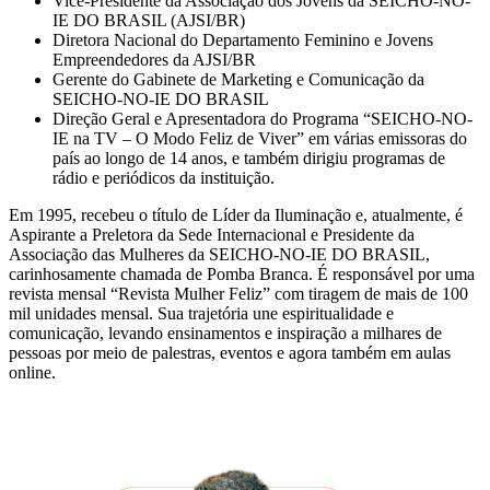
Vice-Presidente da Associação dos Jovens da SEICHO-NO-
IE DO BRASIL (AJSI/BR)
Diretora Nacional do Departamento Feminino e Jovens
Empreendedores da AJSI/BR
Gerente do Gabinete de Marketing e Comunicação da
SEICHO-NO-IE DO BRASIL
Direção Geral e Apresentadora do Programa “SEICHO-NO-
IE na TV – O Modo Feliz de Viver” em várias emissoras do
país ao longo de 14 anos, e também dirigiu programas de
rádio e periódicos da instituição.
Em 1995, recebeu o título de Líder da Iluminação e, atualmente, é
Aspirante a Preletora da Sede Internacional e Presidente da
Associação das Mulheres da SEICHO-NO-IE DO BRASIL,
carinhosamente chamada de Pomba Branca. É responsável por uma
revista mensal “Revista Mulher Feliz” com tiragem de mais de 100
mil unidades mensal. Sua trajetória une espiritualidade e
comunicação, levando ensinamentos e inspiração a milhares de
pessoas por meio de palestras, eventos e agora também em aulas
online.