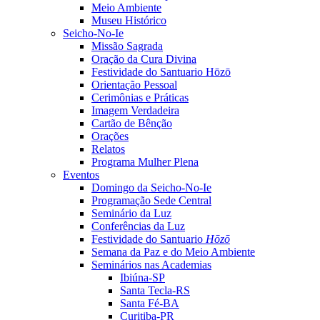
Meio Ambiente
Museu Histórico
Seicho-No-Ie
Missão Sagrada
Oração da Cura Divina
Festividade do Santuario Hōzō
Orientação Pessoal
Cerimônias e Práticas
Imagem Verdadeira
Cartão de Bênção
Orações
Relatos
Programa Mulher Plena
Eventos
Domingo da Seicho-No-Ie
Programação Sede Central
Seminário da Luz
Conferências da Luz
Festividade do Santuario
Hōzō
Semana da Paz e do Meio Ambiente
Seminários nas Academias
Ibiúna-SP
Santa Tecla-RS
Santa Fé-BA
Curitiba-PR