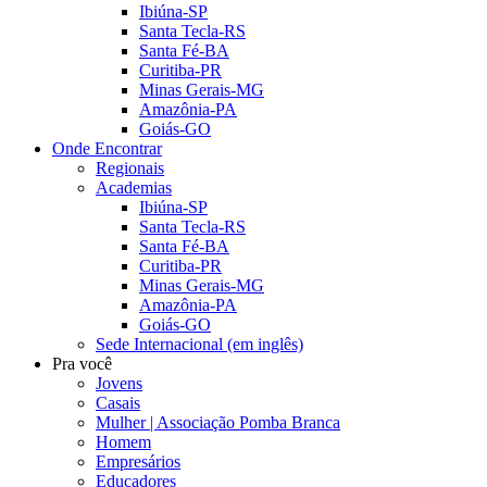
Ibiúna-SP
Santa Tecla-RS
Santa Fé-BA
Curitiba-PR
Minas Gerais-MG
Amazônia-PA
Goiás-GO
Onde Encontrar
Regionais
Academias
Ibiúna-SP
Santa Tecla-RS
Santa Fé-BA
Curitiba-PR
Minas Gerais-MG
Amazônia-PA
Goiás-GO
Sede Internacional (em inglês)
Pra você
Jovens
Casais
Mulher | Associação Pomba Branca
Homem
Empresários
Educadores