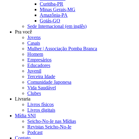
Curitiba-PR
Minas Gerais-MG
Amazônia-PA
Goiás-GO
Sede Internacional (em inglês)
Pra você
Jovens
Casais
Mulher | Associação Pomba Branca
Homem
Empresários
Educadores
Juvenil
Terceira Idade
Comunidade Japonesa
Vida Saudável
Clubes
Livraria
Livros físicos
Livros digitais
Mídia SNI
Seicho-No-Ie nas Mídias
Revistas Seicho-No-Ie
Podcast
Contato