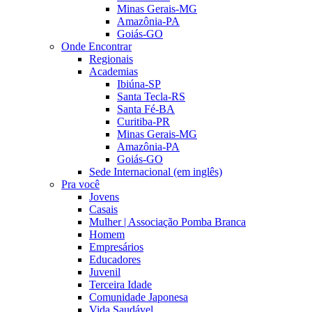
Minas Gerais-MG
Amazônia-PA
Goiás-GO
Onde Encontrar
Regionais
Academias
Ibiúna-SP
Santa Tecla-RS
Santa Fé-BA
Curitiba-PR
Minas Gerais-MG
Amazônia-PA
Goiás-GO
Sede Internacional (em inglês)
Pra você
Jovens
Casais
Mulher | Associação Pomba Branca
Homem
Empresários
Educadores
Juvenil
Terceira Idade
Comunidade Japonesa
Vida Saudável