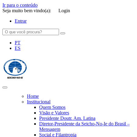
Ir para o conteúdo
Seja muito bem vindo(a):
Login
Entrar
PT
ES
SEICHO-NO-IE DO BRASIL
Portal institucional da Organização religiosa SEICHO-NO-IE DO
BRASIL
Home
Institucional
Quem Somos
Visão e Valores
Presidente Doutr. Am. Latina
Diretor-Presidente da Seicho-No-Ie do Brasil –
Mensagem
Social e Filantropia