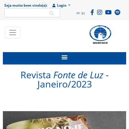
Seja muito bem vindo(a):
Login
PT
ES
SEICHO-NO-IE DO
Portal
BRASIL
institucional da
Organização
religiosa SEICHO-
Revista
Fonte de Luz
-
NO-IE DO BRASIL
Janeiro/2023