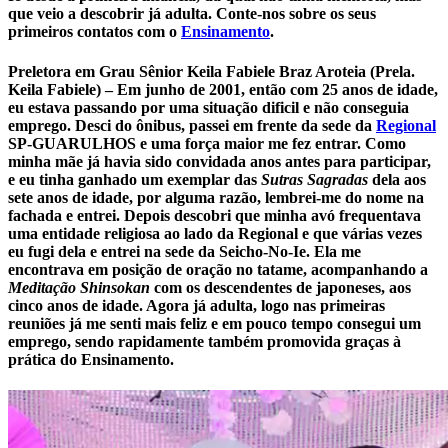
que veio a descobrir já adulta. Conte-nos sobre os seus
primeiros contatos com o
Ensinamento
.
Preletora em Grau Sênior Keila Fabiele Braz Aroteia (Prela.
Keila Fabiele) –
Em junho de 2001, então com 25 anos de idade,
eu estava passando por uma situação dificil e não conseguia
emprego. Desci do ônibus, passei em frente da sede da
Regional
SP-GUARULHOS e uma força maior me fez entrar. Como
minha mãe já havia sido convidada anos antes para participar,
e eu tinha ganhado um exemplar das
Sutras Sagradas
dela aos
sete anos de idade, por alguma razão, lembrei-me do nome na
fachada e entrei. Depois descobri que minha avó frequentava
uma entidade religiosa ao lado da Regional e que várias vezes
eu fugi dela e entrei na sede da Seicho-No-Ie. Ela me
encontrava em posição de oração no tatame, acompanhando a
Meditação Shinsokan
com os descendentes de japoneses, aos
cinco anos de idade. Agora já adulta, logo nas primeiras
reuniões já me senti mais feliz e em pouco tempo consegui um
emprego, sendo rapidamente também promovida graças à
prática do Ensinamento.