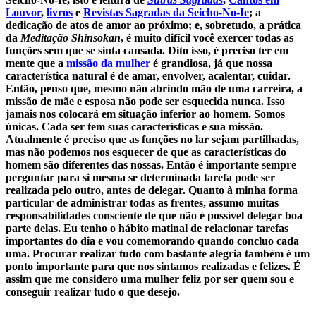
Louvor
,
livros
e
Revistas Sagradas da Seicho-No-Ie
; a
dedicação de atos de amor ao próximo; e, sobretudo, a prática
da
Meditação Shinsokan
, é muito difícil você exercer todas as
funções sem que se sinta cansada. Dito isso, é preciso ter em
mente que a
missão da mulher
é grandiosa, já que nossa
característica natural é de amar, envolver, acalentar, cuidar.
Então, penso que, mesmo não abrindo mão de uma carreira, a
missão de mãe e esposa não pode ser esquecida nunca. Isso
jamais nos colocará em situação inferior ao homem. Somos
únicas. Cada ser tem suas características e sua missão.
Atualmente é preciso que as funções no lar sejam partilhadas,
mas não podemos nos esquecer de que as características do
homem são diferentes das nossas. Então é importante sempre
perguntar para si mesma se determinada tarefa pode ser
realizada pelo outro, antes de delegar. Quanto à minha forma
particular de administrar todas as frentes, assumo muitas
responsabilidades consciente de que não é possível delegar boa
parte delas. Eu tenho o hábito matinal de relacionar tarefas
importantes do dia e vou comemorando quando concluo cada
uma. Procurar realizar tudo com bastante alegria também é um
ponto importante para que nos sintamos realizadas e felizes. É
assim que me considero uma mulher feliz por ser quem sou e
conseguir realizar tudo o que desejo.