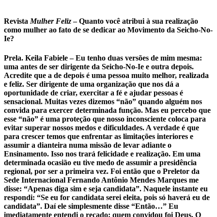
Revista
Mulher Feliz
–
Quanto você atribui à sua realização
como mulher ao fato de se dedicar ao Movimento da Seicho-No-
Ie?
Prela. Keila Fabiele –
Eu tenho duas versões de mim mesma:
uma antes de ser dirigente da Seicho-No-Ie e outra depois.
Acredite que a de depois é uma pessoa muito melhor, realizada
e feliz. Ser dirigente de uma organização que nos dá a
oportunidade de criar, exercitar a fé e ajudar pessoas é
sensacional. Muitas vezes dizemos “não” quando alguém nos
convida para exercer determinada função. Mas eu percebo que
esse “não” é uma proteção que nosso inconsciente coloca para
evitar superar nossos medos e dificuldades. A verdade é que
para crescer temos que enfrentar as limitações interiores e
assumir a dianteira numa missão de levar adiante o
Ensinamento. Isso nos trará felicidade e realização. Em uma
determinada ocasião eu tive medo de assumir a presidência
regional, por ser a primeira vez. Foi então que o Preletor da
Sede Internacional Fernando Antônio Mendes Marques me
disse: “Apenas diga sim e seja candidata”. Naquele instante eu
respondi: “Se eu for candidata serei eleita, pois só haverá eu de
candidata”. Daí ele simplesmente disse “Então…” Eu
imediatamente entendi o recado: quem convidou foi Deus. O