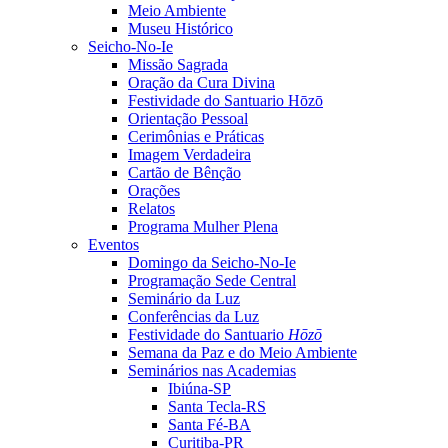
Meio Ambiente
Museu Histórico
Seicho-No-Ie
Missão Sagrada
Oração da Cura Divina
Festividade do Santuario Hōzō
Orientação Pessoal
Cerimônias e Práticas
Imagem Verdadeira
Cartão de Bênção
Orações
Relatos
Programa Mulher Plena
Eventos
Domingo da Seicho-No-Ie
Programação Sede Central
Seminário da Luz
Conferências da Luz
Festividade do Santuario
Hōzō
Semana da Paz e do Meio Ambiente
Seminários nas Academias
Ibiúna-SP
Santa Tecla-RS
Santa Fé-BA
Curitiba-PR