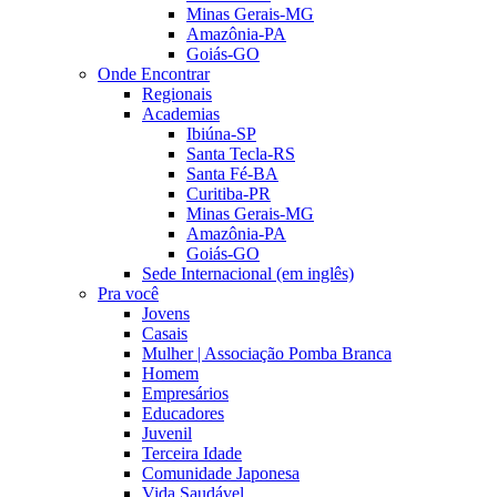
Minas Gerais-MG
Amazônia-PA
Goiás-GO
Onde Encontrar
Regionais
Academias
Ibiúna-SP
Santa Tecla-RS
Santa Fé-BA
Curitiba-PR
Minas Gerais-MG
Amazônia-PA
Goiás-GO
Sede Internacional (em inglês)
Pra você
Jovens
Casais
Mulher | Associação Pomba Branca
Homem
Empresários
Educadores
Juvenil
Terceira Idade
Comunidade Japonesa
Vida Saudável