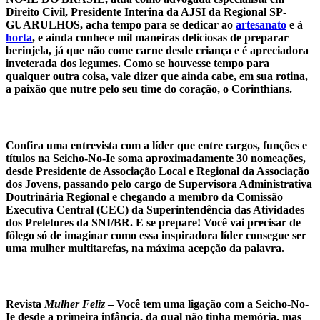
Direito Civil, Presidente Interina da AJSI da Regional SP-
GUARULHOS, acha tempo para se dedicar ao
artesanato
e à
horta
, e ainda conhece mil maneiras deliciosas de preparar
berinjela, já que não come carne desde criança e é apreciadora
inveterada dos legumes. Como se houvesse tempo para
qualquer outra coisa, vale dizer que ainda cabe, em sua rotina,
a paixão que nutre pelo seu time do coração, o Corinthians.
Confira uma entrevista com a líder que entre cargos, funções e
títulos na Seicho-No-Ie soma aproximadamente 30 nomeações,
desde Presidente de Associação Local e Regional da Associação
dos Jovens, passando pelo cargo de Supervisora Administrativa
Doutrinária Regional e chegando a membro da Comissão
Executiva Central (CEC) da Superintendência das Atividades
dos Preletores da SNI/BR. E se prepare! Você vai precisar de
fôlego só de imaginar como essa inspiradora líder consegue ser
uma mulher multitarefas, na máxima acepção da palavra.
Revista
Mulher Feliz
–
Você tem uma ligação com a Seicho-No-
Ie desde a primeira infância, da qual não tinha memória, mas