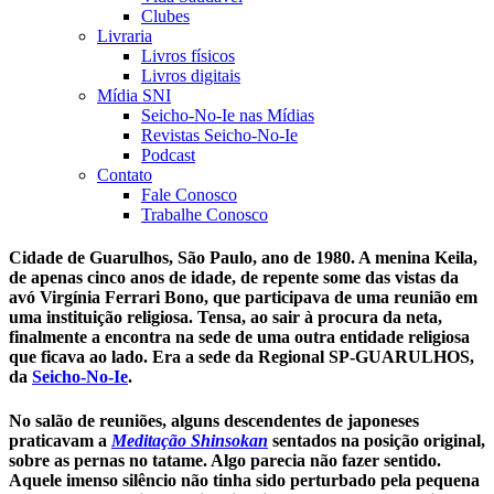
Clubes
Livraria
Livros físicos
Livros digitais
Mídia SNI
Seicho-No-Ie nas Mídias
Revistas Seicho-No-Ie
Podcast
Contato
Fale Conosco
Trabalhe Conosco
Cidade de Guarulhos, São Paulo, ano de 1980. A menina Keila,
de apenas cinco anos de idade, de repente some das vistas da
avó Virgínia Ferrari Bono, que participava de uma reunião em
uma instituição religiosa. Tensa, ao sair à procura da neta,
finalmente a encontra na sede de uma outra entidade religiosa
que ficava ao lado. Era a sede da Regional SP-GUARULHOS,
da
Seicho-No-Ie
.
No salão de reuniões, alguns descendentes de japoneses
praticavam a
Meditação Shinsokan
sentados na posição original,
sobre as pernas no tatame. Algo parecia não fazer sentido.
Aquele imenso silêncio não tinha sido perturbado pela pequena