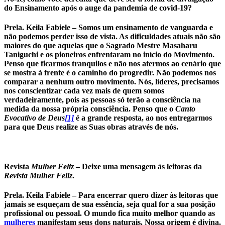
do Ensinamento após o auge da pandemia de covid-19?
Prela. Keila Fabiele –
Somos um ensinamento de vanguarda e
não podemos perder isso de vista. As dificuldades atuais não são
maiores do que aquelas que o Sagrado Mestre Masaharu
Taniguchi e os pioneiros enfrentaram no início do Movimento.
Penso que ficarmos tranquilos e não nos atermos ao cenário que
se mostra à frente é o caminho do progredir. Não podemos nos
comparar a nenhum outro movimento. Nós, líderes, precisamos
nos conscientizar cada vez mais de quem somos
verdadeiramente, pois as pessoas só terão a consciência na
medida da nossa própria consciência. Penso que o
Canto
Evocativo de Deus
[1]
é a grande resposta, ao nos entregarmos
para que Deus realize as Suas obras através de nós.
Revista
Mulher Feliz
–
Deixe uma mensagem às leitoras da
Revista Mulher Feliz
.
Prela. Keila Fabiele –
Para encerrar quero dizer às leitoras que
jamais se esqueçam de sua essência, seja qual for a sua posição
profissional ou pessoal. O mundo fica muito melhor quando as
mulheres
manifestam seus dons naturais. Nossa origem é divina.