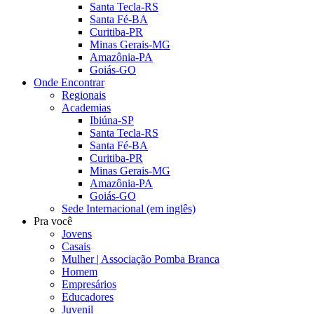
Santa Tecla-RS
Santa Fé-BA
Curitiba-PR
Minas Gerais-MG
Amazônia-PA
Goiás-GO
Onde Encontrar
Regionais
Academias
Ibiúna-SP
Santa Tecla-RS
Santa Fé-BA
Curitiba-PR
Minas Gerais-MG
Amazônia-PA
Goiás-GO
Sede Internacional (em inglês)
Pra você
Jovens
Casais
Mulher | Associação Pomba Branca
Homem
Empresários
Educadores
Juvenil