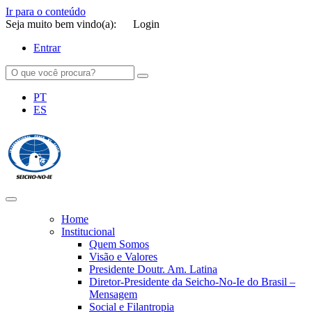
Ir para o conteúdo
Seja muito bem vindo(a):
Login
Entrar
PT
ES
SEICHO-NO-IE DO BRASIL
Portal institucional da Organização religiosa SEICHO-NO-IE DO
BRASIL
Home
Institucional
Quem Somos
Visão e Valores
Presidente Doutr. Am. Latina
Diretor-Presidente da Seicho-No-Ie do Brasil –
Mensagem
Social e Filantropia