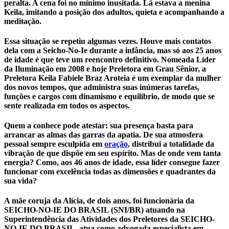
peralta. A cena foi no mínimo inusitada. Lá estava a menina
Keila, imitando a posição dos adultos, quieta e acompanhando a
meditação.
Essa situação se repetiu algumas vezes. Houve mais contatos
dela com a Seicho-No-Ie durante a infância, mas só aos 25 anos
de idade é que teve um reencontro definitivo. Nomeada Líder
da Iluminação em 2008 e hoje Preletora em Grau Sênior, a
Preletora Keila Fabiele Braz Aroteia é um exemplar da mulher
dos novos tempos, que administra suas inúmeras tarefas,
funções e cargos com dinamismo e equilíbrio, de modo que se
sente realizada em todos os aspectos.
Quem a conhece pode atestar: sua presença basta para
arrancar as almas das garras da apatia. De sua atmosfera
pessoal sempre esculpida em
oração
, distribui a totalidade da
vibração de que dispõe em seu espírito. Mas de onde vem tanta
energia? Como, aos 46 anos de idade, essa líder consegue fazer
funcionar com excelência todas as dimensões e quadrantes da
sua vida?
A mãe coruja da Alícia, de dois anos, foi funcionária da
SEICHO-NO-IE DO BRASIL (SNI/BR) atuando na
Superintendência das Atividades dos Preletores da SEICHO-
NO-IE DO BRASIL, atua como advogada especialista em