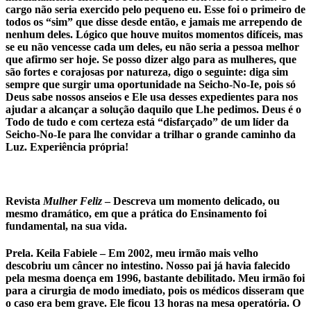
cargo não seria exercido pelo pequeno eu. Esse foi o primeiro de
todos os “sim” que disse desde então, e jamais me arrependo de
nenhum deles. Lógico que houve muitos momentos difíceis, mas
se eu não vencesse cada um deles, eu não seria a pessoa melhor
que afirmo ser hoje. Se posso dizer algo para as mulheres, que
são fortes e corajosas por natureza, digo o seguinte: diga sim
sempre que surgir uma oportunidade na Seicho-No-Ie, pois só
Deus sabe nossos anseios e Ele usa desses expedientes para nos
ajudar a alcançar a solução daquilo que Lhe pedimos. Deus é o
Todo de tudo e com certeza está “disfarçado” de um líder da
Seicho-No-Ie para lhe convidar a trilhar o grande caminho da
Luz. Experiência própria!
Revista
Mulher Feliz
–
Descreva um momento delicado, ou
mesmo dramático, em que a prática do Ensinamento foi
fundamental, na sua vida.
Prela. Keila Fabiele –
Em 2002, meu irmão mais velho
descobriu um câncer no intestino. Nosso pai já havia falecido
pela mesma doença em 1996, bastante debilitado. Meu irmão foi
para a cirurgia de modo imediato, pois os médicos disseram que
o caso era bem grave. Ele ficou 13 horas na mesa operatória. O