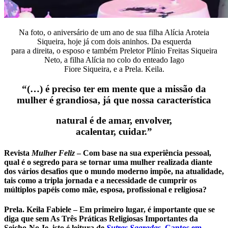
Na foto, o aniversário de um ano de sua filha Alícia Aroteia
Siqueira, hoje já com dois aninhos. Da esquerda
para a direita, o esposo e também Preletor Plínio Freitas Siqueira
Neto, a filha Alícia no colo do enteado Iago
Fiore Siqueira, e a Prela. Keila.
“(…) é preciso ter em mente que a missão da
mulher é grandiosa, já que nossa característica
natural é de amar, envolver,
acalentar, cuidar.”
Revista
Mulher Feliz
–
Com base na sua experiência pessoal,
qual é o segredo para se tornar uma mulher realizada diante
dos vários desafios que o mundo moderno impõe, na atualidade,
tais como a tripla jornada e a necessidade de cumprir os
múltiplos papéis como mãe, esposa, profissional e religiosa?
Prela. Keila Fabiele –
Em primeiro lugar, é importante que se
diga que sem As Três Práticas Religiosas Importantes da
Seicho-No-Ie, isto é leitura de
Sutras Sagradas
,
Cantos em