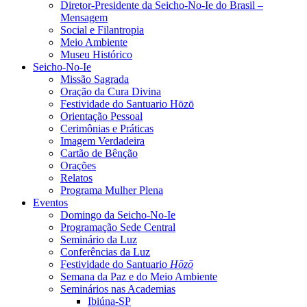
Diretor-Presidente da Seicho-No-Ie do Brasil –
Mensagem
Social e Filantropia
Meio Ambiente
Museu Histórico
Seicho-No-Ie
Missão Sagrada
Oração da Cura Divina
Festividade do Santuario Hōzō
Orientação Pessoal
Cerimônias e Práticas
Imagem Verdadeira
Cartão de Bênção
Orações
Relatos
Programa Mulher Plena
Eventos
Domingo da Seicho-No-Ie
Programação Sede Central
Seminário da Luz
Conferências da Luz
Festividade do Santuario
Hōzō
Semana da Paz e do Meio Ambiente
Seminários nas Academias
Ibiúna-SP