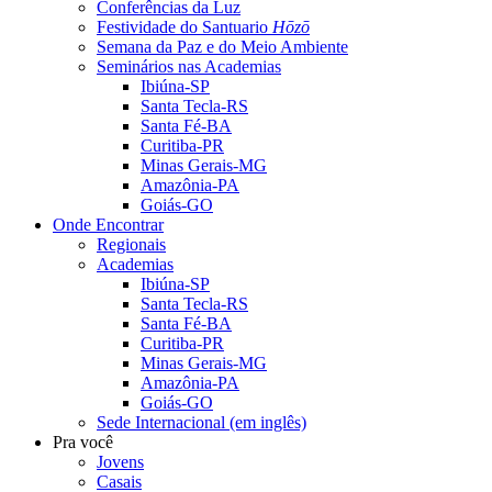
Conferências da Luz
Festividade do Santuario
Hōzō
Semana da Paz e do Meio Ambiente
Seminários nas Academias
Ibiúna-SP
Santa Tecla-RS
Santa Fé-BA
Curitiba-PR
Minas Gerais-MG
Amazônia-PA
Goiás-GO
Onde Encontrar
Regionais
Academias
Ibiúna-SP
Santa Tecla-RS
Santa Fé-BA
Curitiba-PR
Minas Gerais-MG
Amazônia-PA
Goiás-GO
Sede Internacional (em inglês)
Pra você
Jovens
Casais