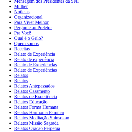
Mensagem dos Presidentes da SNI
Mulher
Notícias
Organizacional
Para Viver Melhor
Pergunte ao Preletor
Pra Você
Qual é o Grilo?
Quem somos
Receitas
Relato de Experiência
Relato de experiência
Relato de Experiências
Relato de Experiências
Relatos
Relatos
Relatos Antepassados
Relatos Casamento
Relatos de Experiência
Relatos Educação
Relatos Forma Humana
Relatos Harmonia Familiar
Relatos Meditação Shinsokan
Relatos Missão Sagrada
Relatos Oração Perpetua