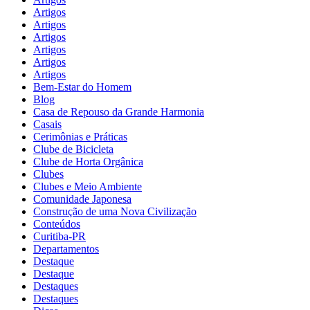
Artigos
Artigos
Artigos
Artigos
Artigos
Artigos
Bem-Estar do Homem
Blog
Casa de Repouso da Grande Harmonia
Casais
Cerimônias e Práticas
Clube de Bicicleta
Clube de Horta Orgânica
Clubes
Clubes e Meio Ambiente
Comunidade Japonesa
Construção de uma Nova Civilização
Conteúdos
Curitiba-PR
Departamentos
Destaque
Destaque
Destaques
Destaques