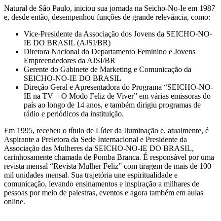
Natural de São Paulo, iniciou sua jornada na Seicho-No-Ie em 1987
e, desde então, desempenhou funções de grande relevância, como:
Vice-Presidente da Associação dos Jovens da SEICHO-NO-
IE DO BRASIL (AJSI/BR)
Diretora Nacional do Departamento Feminino e Jovens
Empreendedores da AJSI/BR
Gerente do Gabinete de Marketing e Comunicação da
SEICHO-NO-IE DO BRASIL
Direção Geral e Apresentadora do Programa “SEICHO-NO-
IE na TV – O Modo Feliz de Viver” em várias emissoras do
país ao longo de 14 anos, e também dirigiu programas de
rádio e periódicos da instituição.
Em 1995, recebeu o título de Líder da Iluminação e, atualmente, é
Aspirante a Preletora da Sede Internacional e Presidente da
Associação das Mulheres da SEICHO-NO-IE DO BRASIL,
carinhosamente chamada de Pomba Branca. É responsável por uma
revista mensal “Revista Mulher Feliz” com tiragem de mais de 100
mil unidades mensal. Sua trajetória une espiritualidade e
comunicação, levando ensinamentos e inspiração a milhares de
pessoas por meio de palestras, eventos e agora também em aulas
online.