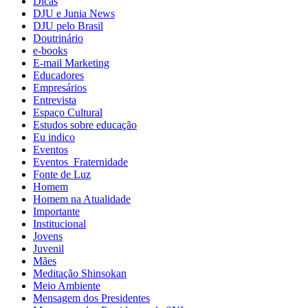
Dicas
DJU e Junia News
DJU pelo Brasil
Doutrinário
e-books
E-mail Marketing
Educadores
Empresários
Entrevista
Espaço Cultural
Estudos sobre educação
Eu indico
Eventos
Eventos_Fraternidade
Fonte de Luz
Homem
Homem na Atualidade
Importante
Institucional
Jovens
Juvenil
Mães
Meditação Shinsokan
Meio Ambiente
Mensagem dos Presidentes