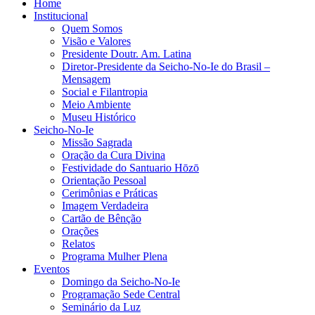
Home
Institucional
Quem Somos
Visão e Valores
Presidente Doutr. Am. Latina
Diretor-Presidente da Seicho-No-Ie do Brasil –
Mensagem
Social e Filantropia
Meio Ambiente
Museu Histórico
Seicho-No-Ie
Missão Sagrada
Oração da Cura Divina
Festividade do Santuario Hōzō
Orientação Pessoal
Cerimônias e Práticas
Imagem Verdadeira
Cartão de Bênção
Orações
Relatos
Programa Mulher Plena
Eventos
Domingo da Seicho-No-Ie
Programação Sede Central
Seminário da Luz