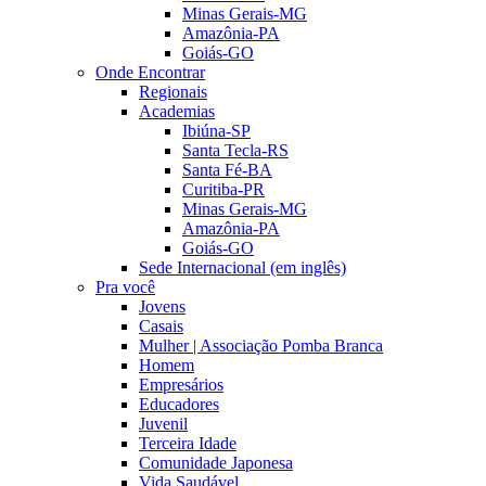
Minas Gerais-MG
Amazônia-PA
Goiás-GO
Onde Encontrar
Regionais
Academias
Ibiúna-SP
Santa Tecla-RS
Santa Fé-BA
Curitiba-PR
Minas Gerais-MG
Amazônia-PA
Goiás-GO
Sede Internacional (em inglês)
Pra você
Jovens
Casais
Mulher | Associação Pomba Branca
Homem
Empresários
Educadores
Juvenil
Terceira Idade
Comunidade Japonesa
Vida Saudável