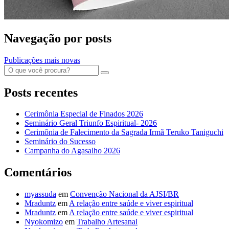
Navegação por posts
Publicações mais novas
Posts recentes
Cerimônia Especial de Finados 2026
Seminário Geral Triunfo Espiritual- 2026
Cerimônia de Falecimento da Sagrada Irmã Teruko Taniguchi
Seminário do Sucesso
Campanha do Agasalho 2026
Comentários
myassuda
em
Convenção Nacional da AJSI/BR
Mraduntz
em
A relação entre saúde e viver espiritual
Mraduntz
em
A relação entre saúde e viver espiritual
Nyokomizo
em
Trabalho Artesanal