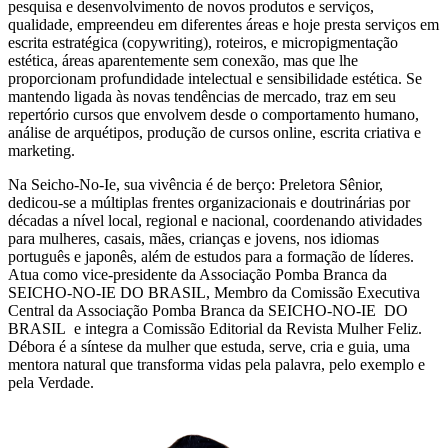
pesquisa e desenvolvimento de novos produtos e serviços,
qualidade, empreendeu em diferentes áreas e hoje presta serviços em
escrita estratégica (copywriting), roteiros, e micropigmentação
estética, áreas aparentemente sem conexão, mas que lhe
proporcionam profundidade intelectual e sensibilidade estética. Se
mantendo ligada às novas tendências de mercado, traz em seu
repertório cursos que envolvem desde o comportamento humano,
análise de arquétipos, produção de cursos online, escrita criativa e
marketing.
Na Seicho-No-Ie, sua vivência é de berço: Preletora Sênior,
dedicou-se a múltiplas frentes organizacionais e doutrinárias por
décadas a nível local, regional e nacional, coordenando atividades
para mulheres, casais, mães, crianças e jovens, nos idiomas
português e japonês, além de estudos para a formação de líderes.
Atua como vice-presidente da Associação Pomba Branca da
SEICHO-NO-IE DO BRASIL, Membro da Comissão Executiva
Central da Associação Pomba Branca da SEICHO-NO-IE DO
BRASIL e integra a Comissão Editorial da Revista Mulher Feliz.
Débora é a síntese da mulher que estuda, serve, cria e guia, uma
mentora natural que transforma vidas pela palavra, pelo exemplo e
pela Verdade.