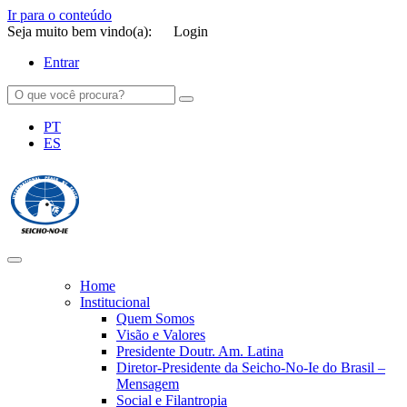
Ir para o conteúdo
Seja muito bem vindo(a):
Login
Entrar
PT
ES
SEICHO-NO-IE DO BRASIL
Portal institucional da Organização religiosa SEICHO-NO-IE DO
BRASIL
Home
Institucional
Quem Somos
Visão e Valores
Presidente Doutr. Am. Latina
Diretor-Presidente da Seicho-No-Ie do Brasil –
Mensagem
Social e Filantropia