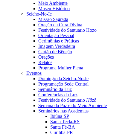
Meio Ambiente
Museu Histórico
Seicho-No-Ie
Missão Sagrada
Oração da Cura Divina
Festividade do Santuario Hōzō
Orientação Pessoal
Cerimônias e Práticas
Imagem Verdadeira
Cartão de Bênção
Orações
Relatos
Programa Mulher Plena
Eventos
Domingo da Seicho-No-Ie
Programação Sede Central
Seminário da Luz
Conferências da Luz
Festividade do Santuario
Hōzō
Semana da Paz e do Meio Ambiente
Seminários nas Academias
Ibiúna-SP
Santa Tecla-RS
Santa Fé-BA
Curitiba-PR