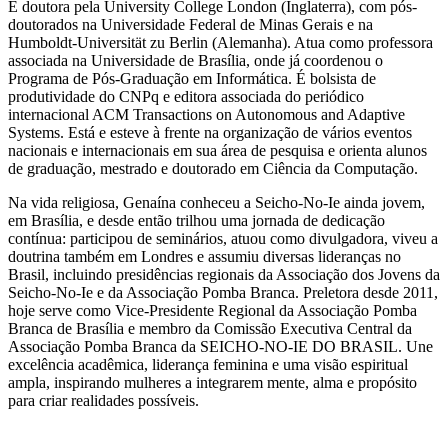
É doutora pela University College London (Inglaterra), com pós-
doutorados na Universidade Federal de Minas Gerais e na
Humboldt-Universität zu Berlin (Alemanha). Atua como professora
associada na Universidade de Brasília, onde já coordenou o
Programa de Pós-Graduação em Informática. É bolsista de
produtividade do CNPq e editora associada do periódico
internacional ACM Transactions on Autonomous and Adaptive
Systems. Está e esteve à frente na organização de vários eventos
nacionais e internacionais em sua área de pesquisa e orienta alunos
de graduação, mestrado e doutorado em Ciência da Computação.
Na vida religiosa, Genaína conheceu a Seicho-No-Ie ainda jovem,
em Brasília, e desde então trilhou uma jornada de dedicação
contínua: participou de seminários, atuou como divulgadora, viveu a
doutrina também em Londres e assumiu diversas lideranças no
Brasil, incluindo presidências regionais da Associação dos Jovens da
Seicho-No-Ie e da Associação Pomba Branca. Preletora desde 2011,
hoje serve como Vice-Presidente Regional da Associação Pomba
Branca de Brasília e membro da Comissão Executiva Central da
Associação Pomba Branca da SEICHO-NO-IE DO BRASIL. Une
excelência acadêmica, liderança feminina e uma visão espiritual
ampla, inspirando mulheres a integrarem mente, alma e propósito
para criar realidades possíveis.