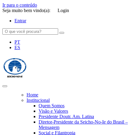
Ir para o conteúdo
Seja muito bem vindo(a):
Login
Entrar
PT
ES
SEICHO-NO-IE DO BRASIL
Portal institucional da Organização religiosa SEICHO-NO-IE DO
BRASIL
Home
Institucional
Quem Somos
Visão e Valores
Presidente Doutr. Am. Latina
Diretor-Presidente da Seicho-No-Ie do Brasil –
Mensagem
Social e Filantropia