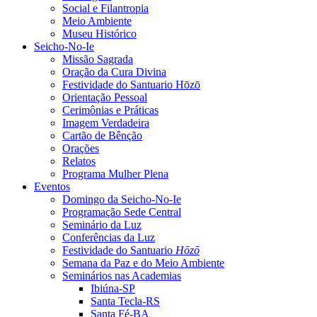
Social e Filantropia
Meio Ambiente
Museu Histórico
Seicho-No-Ie
Missão Sagrada
Oração da Cura Divina
Festividade do Santuario Hōzō
Orientação Pessoal
Cerimônias e Práticas
Imagem Verdadeira
Cartão de Bênção
Orações
Relatos
Programa Mulher Plena
Eventos
Domingo da Seicho-No-Ie
Programação Sede Central
Seminário da Luz
Conferências da Luz
Festividade do Santuario
Hōzō
Semana da Paz e do Meio Ambiente
Seminários nas Academias
Ibiúna-SP
Santa Tecla-RS
Santa Fé-BA