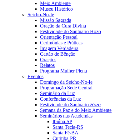
Meio Ambiente
Museu Histórico
Seicho-No-Ie
Missão Sagrada
Oração da Cura Divina
Festividade do Santuario Hōzō
Orientação Pessoal
Cerimônias e Práticas
Imagem Verdadeira
Cartão de Bênção
Orações
Relatos
Programa Mulher Plena
Eventos
Domingo da Seicho-No-Ie
Programação Sede Central
Seminário da Luz
Conferências da Luz
Festividade do Santuario
Hōzō
Semana da Paz e do Meio Ambiente
Seminários nas Academias
Ibiúna-SP
Santa Tecla-RS
Santa Fé-BA
Curitiba-PR