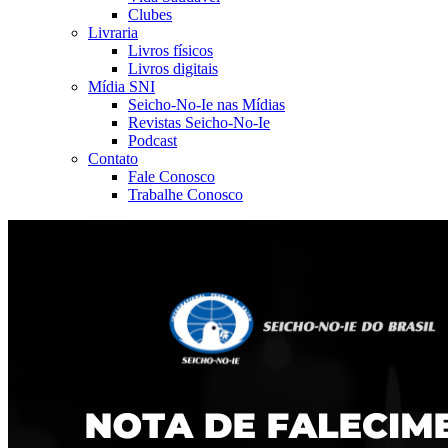
Clubes
Livraria
Livros físicos
Livros digitais
Mídia SNI
Seicho-No-Ie nas Mídias
Revistas Seicho-No-Ie
Podcast
Contato
Fale Conosco
Trabalhe Conosco