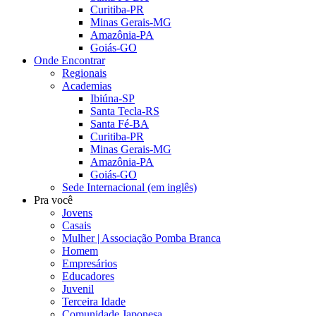
Curitiba-PR
Minas Gerais-MG
Amazônia-PA
Goiás-GO
Onde Encontrar
Regionais
Academias
Ibiúna-SP
Santa Tecla-RS
Santa Fé-BA
Curitiba-PR
Minas Gerais-MG
Amazônia-PA
Goiás-GO
Sede Internacional (em inglês)
Pra você
Jovens
Casais
Mulher | Associação Pomba Branca
Homem
Empresários
Educadores
Juvenil
Terceira Idade
Comunidade Japonesa