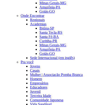
Minas Gerais-MG
Amazônia-PA
Goiás-GO
Onde Encontrar
Regionais
Academias
Ibiúna-SP
Santa Tecla-RS
Santa Fé-BA
Curitiba-PR
Minas Gerais-MG
Amazônia-PA
Goiás-GO
Sede Internacional (em inglês)
Pra você
Jovens
Casais
Mulher | Associação Pomba Branca
Homem
Empresários
Educadores
Juvenil
Terceira Idade
Comunidade Japonesa
Vida Saudável