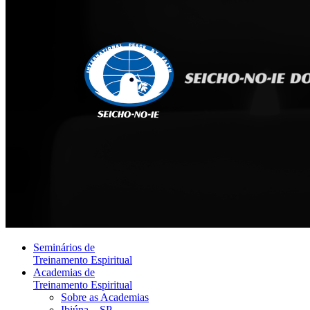
Seminários de
Treinamento Espiritual
Academias de
Treinamento Espiritual
Sobre as Academias
Ibiúna – SP