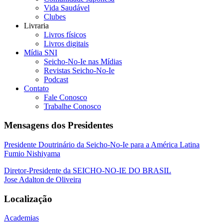
Vida Saudável
Clubes
Livraria
Livros físicos
Livros digitais
Mídia SNI
Seicho-No-Ie nas Mídias
Revistas Seicho-No-Ie
Podcast
Contato
Fale Conosco
Trabalhe Conosco
Mensagens dos Presidentes
Presidente Doutrinário da Seicho-No-Ie para a América Latina
Fumio Nishiyama
Diretor-Presidente da SEICHO-NO-IE DO BRASIL
Jose Adalton de Oliveira
Localização
Academias