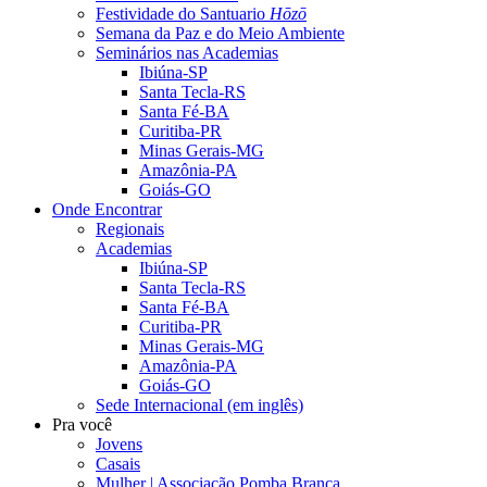
Festividade do Santuario
Hōzō
Semana da Paz e do Meio Ambiente
Seminários nas Academias
Ibiúna-SP
Santa Tecla-RS
Santa Fé-BA
Curitiba-PR
Minas Gerais-MG
Amazônia-PA
Goiás-GO
Onde Encontrar
Regionais
Academias
Ibiúna-SP
Santa Tecla-RS
Santa Fé-BA
Curitiba-PR
Minas Gerais-MG
Amazônia-PA
Goiás-GO
Sede Internacional (em inglês)
Pra você
Jovens
Casais
Mulher | Associação Pomba Branca