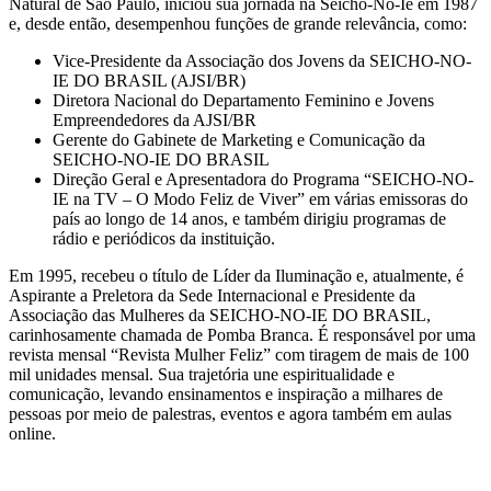
Natural de São Paulo, iniciou sua jornada na Seicho-No-Ie em 1987
e, desde então, desempenhou funções de grande relevância, como:
Vice-Presidente da Associação dos Jovens da SEICHO-NO-
IE DO BRASIL (AJSI/BR)
Diretora Nacional do Departamento Feminino e Jovens
Empreendedores da AJSI/BR
Gerente do Gabinete de Marketing e Comunicação da
SEICHO-NO-IE DO BRASIL
Direção Geral e Apresentadora do Programa “SEICHO-NO-
IE na TV – O Modo Feliz de Viver” em várias emissoras do
país ao longo de 14 anos, e também dirigiu programas de
rádio e periódicos da instituição.
Em 1995, recebeu o título de Líder da Iluminação e, atualmente, é
Aspirante a Preletora da Sede Internacional e Presidente da
Associação das Mulheres da SEICHO-NO-IE DO BRASIL,
carinhosamente chamada de Pomba Branca. É responsável por uma
revista mensal “Revista Mulher Feliz” com tiragem de mais de 100
mil unidades mensal. Sua trajetória une espiritualidade e
comunicação, levando ensinamentos e inspiração a milhares de
pessoas por meio de palestras, eventos e agora também em aulas
online.