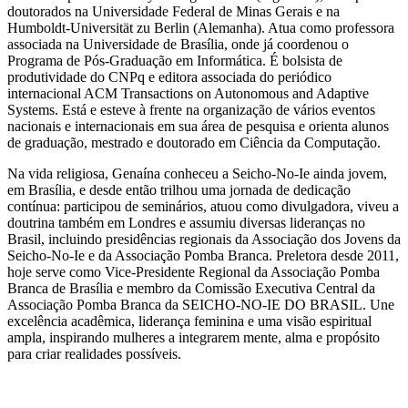
doutorados na Universidade Federal de Minas Gerais e na
Humboldt-Universität zu Berlin (Alemanha). Atua como professora
associada na Universidade de Brasília, onde já coordenou o
Programa de Pós-Graduação em Informática. É bolsista de
produtividade do CNPq e editora associada do periódico
internacional ACM Transactions on Autonomous and Adaptive
Systems. Está e esteve à frente na organização de vários eventos
nacionais e internacionais em sua área de pesquisa e orienta alunos
de graduação, mestrado e doutorado em Ciência da Computação.
Na vida religiosa, Genaína conheceu a Seicho-No-Ie ainda jovem,
em Brasília, e desde então trilhou uma jornada de dedicação
contínua: participou de seminários, atuou como divulgadora, viveu a
doutrina também em Londres e assumiu diversas lideranças no
Brasil, incluindo presidências regionais da Associação dos Jovens da
Seicho-No-Ie e da Associação Pomba Branca. Preletora desde 2011,
hoje serve como Vice-Presidente Regional da Associação Pomba
Branca de Brasília e membro da Comissão Executiva Central da
Associação Pomba Branca da SEICHO-NO-IE DO BRASIL. Une
excelência acadêmica, liderança feminina e uma visão espiritual
ampla, inspirando mulheres a integrarem mente, alma e propósito
para criar realidades possíveis.