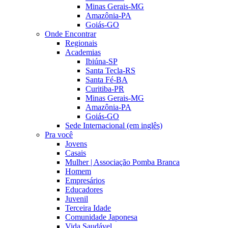
Minas Gerais-MG
Amazônia-PA
Goiás-GO
Onde Encontrar
Regionais
Academias
Ibiúna-SP
Santa Tecla-RS
Santa Fé-BA
Curitiba-PR
Minas Gerais-MG
Amazônia-PA
Goiás-GO
Sede Internacional (em inglês)
Pra você
Jovens
Casais
Mulher | Associação Pomba Branca
Homem
Empresários
Educadores
Juvenil
Terceira Idade
Comunidade Japonesa
Vida Saudável