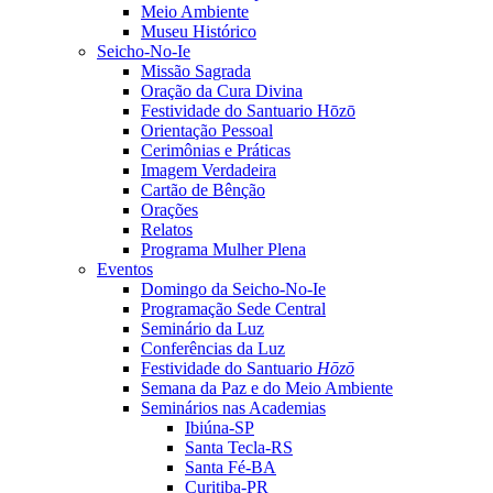
Meio Ambiente
Museu Histórico
Seicho-No-Ie
Missão Sagrada
Oração da Cura Divina
Festividade do Santuario Hōzō
Orientação Pessoal
Cerimônias e Práticas
Imagem Verdadeira
Cartão de Bênção
Orações
Relatos
Programa Mulher Plena
Eventos
Domingo da Seicho-No-Ie
Programação Sede Central
Seminário da Luz
Conferências da Luz
Festividade do Santuario
Hōzō
Semana da Paz e do Meio Ambiente
Seminários nas Academias
Ibiúna-SP
Santa Tecla-RS
Santa Fé-BA
Curitiba-PR