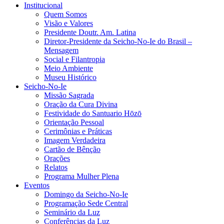
Institucional
Quem Somos
Visão e Valores
Presidente Doutr. Am. Latina
Diretor-Presidente da Seicho-No-Ie do Brasil –
Mensagem
Social e Filantropia
Meio Ambiente
Museu Histórico
Seicho-No-Ie
Missão Sagrada
Oração da Cura Divina
Festividade do Santuario Hōzō
Orientação Pessoal
Cerimônias e Práticas
Imagem Verdadeira
Cartão de Bênção
Orações
Relatos
Programa Mulher Plena
Eventos
Domingo da Seicho-No-Ie
Programação Sede Central
Seminário da Luz
Conferências da Luz