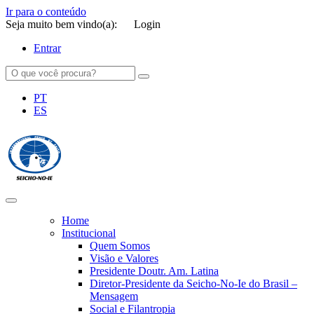
Ir para o conteúdo
Seja muito bem vindo(a):
Login
Entrar
PT
ES
SEICHO-NO-IE DO BRASIL
Portal institucional da Organização religiosa SEICHO-NO-IE DO
BRASIL
Home
Institucional
Quem Somos
Visão e Valores
Presidente Doutr. Am. Latina
Diretor-Presidente da Seicho-No-Ie do Brasil –
Mensagem
Social e Filantropia