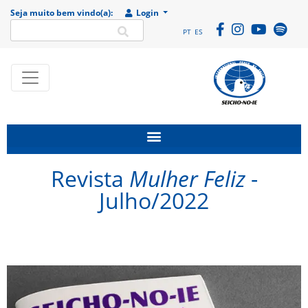
Seja muito bem vindo(a):
Login
PT
ES
SEICHO-NO-IE DO
Portal
BRASIL
institucional da
Organização
religiosa SEICHO-
Revista
Mulher Feliz
-
NO-IE DO BRASIL
Julho/2022