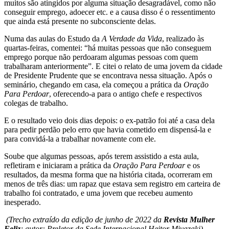
muitos são atingidos por alguma situação desagradável, como não
conseguir emprego, adoecer etc. e a causa disso é o ressentimento
que ainda está presente no subconsciente delas.
Numa das aulas do Estudo da
A Verdade da Vida
, realizado às
quartas-feiras, comentei: “há muitas pessoas que não conseguem
emprego porque não perdoaram algumas pessoas com quem
trabalharam anteriormente”. E citei o relato de uma jovem da cidade
de Presidente Prudente que se encontrava nessa situação. Após o
seminário, chegando em casa, ela começou a prática da
Oração
Para Perdoar
, oferecendo-a para o antigo chefe e respectivos
colegas de trabalho.
E o resultado veio dois dias depois: o ex-patrão foi até a casa dela
para pedir perdão pelo erro que havia cometido em dispensá-la e
para convidá-la a trabalhar novamente com ele.
Soube que algumas pessoas, após terem assistido a esta aula,
refletiram e iniciaram a prática da
Oração Para Perdoar
e os
resultados, da mesma forma que na história citada, ocorreram em
menos de três dias: um rapaz que estava sem registro em carteira de
trabalho foi contratado, e uma jovem que recebeu aumento
inesperado.
(Trecho extraído da edição de junho de 2022 da
Revista Mulher
Feliz
; autor: Preletor da Sede Internacional Heitor Miyazaki).