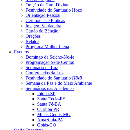
Oração da Cura Divina
Festividade do Santuario Hōzō
Orientação Pessoal
Cerimônias e Práticas
Imagem Verdadeira
Cartão de Bênção
Orações
Relatos
Programa Mulher Plena
Eventos
Domingo da Seicho-No-Ie
Programação Sede Central
Seminário da Luz
Conferências da Luz
Festividade do Santuario
Hōzō
Semana da Paz e do Meio Ambiente
Seminários nas Academias
Ibiúna-SP
Santa Tecla-RS
Santa Fé-BA
Curitiba-PR
Minas Gerais-MG
Amazônia-PA
Goiás-GO