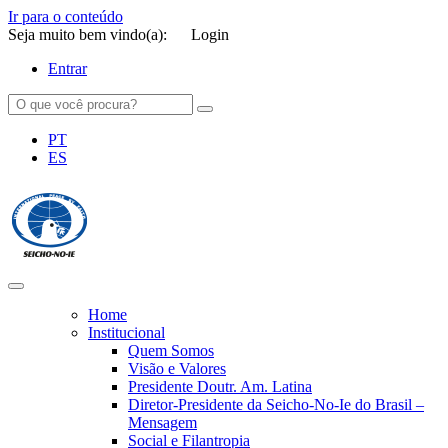
Ir para o conteúdo
Seja muito bem vindo(a):
Login
Entrar
PT
ES
SEICHO-NO-IE DO BRASIL
Portal institucional da Organização religiosa SEICHO-NO-IE DO
BRASIL
Home
Institucional
Quem Somos
Visão e Valores
Presidente Doutr. Am. Latina
Diretor-Presidente da Seicho-No-Ie do Brasil –
Mensagem
Social e Filantropia