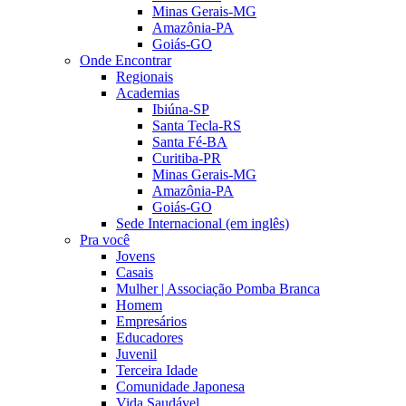
Minas Gerais-MG
Amazônia-PA
Goiás-GO
Onde Encontrar
Regionais
Academias
Ibiúna-SP
Santa Tecla-RS
Santa Fé-BA
Curitiba-PR
Minas Gerais-MG
Amazônia-PA
Goiás-GO
Sede Internacional (em inglês)
Pra você
Jovens
Casais
Mulher | Associação Pomba Branca
Homem
Empresários
Educadores
Juvenil
Terceira Idade
Comunidade Japonesa
Vida Saudável