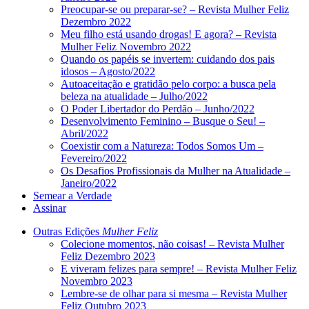
Preocupar-se ou preparar-se? – Revista Mulher Feliz
Dezembro 2022
Meu filho está usando drogas! E agora? – Revista
Mulher Feliz Novembro 2022
Quando os papéis se invertem: cuidando dos pais
idosos – Agosto/2022
Autoaceitação e gratidão pelo corpo: a busca pela
beleza na atualidade – Julho/2022
O Poder Libertador do Perdão – Junho/2022
Desenvolvimento Feminino – Busque o Seu! –
Abril/2022
Coexistir com a Natureza: Todos Somos Um –
Fevereiro/2022
Os Desafios Profissionais da Mulher na Atualidade –
Janeiro/2022
Semear a Verdade
Assinar
Outras Edições
Mulher Feliz
Colecione momentos, não coisas! – Revista Mulher
Feliz Dezembro 2023
E viveram felizes para sempre! – Revista Mulher Feliz
Novembro 2023
Lembre-se de olhar para si mesma – Revista Mulher
Feliz Outubro 2023