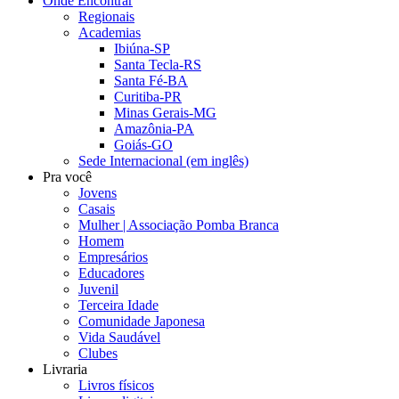
Onde Encontrar
Regionais
Academias
Ibiúna-SP
Santa Tecla-RS
Santa Fé-BA
Curitiba-PR
Minas Gerais-MG
Amazônia-PA
Goiás-GO
Sede Internacional (em inglês)
Pra você
Jovens
Casais
Mulher | Associação Pomba Branca
Homem
Empresários
Educadores
Juvenil
Terceira Idade
Comunidade Japonesa
Vida Saudável
Clubes
Livraria
Livros físicos