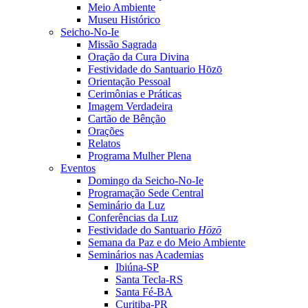
Meio Ambiente
Museu Histórico
Seicho-No-Ie
Missão Sagrada
Oração da Cura Divina
Festividade do Santuario Hōzō
Orientação Pessoal
Cerimônias e Práticas
Imagem Verdadeira
Cartão de Bênção
Orações
Relatos
Programa Mulher Plena
Eventos
Domingo da Seicho-No-Ie
Programação Sede Central
Seminário da Luz
Conferências da Luz
Festividade do Santuario
Hōzō
Semana da Paz e do Meio Ambiente
Seminários nas Academias
Ibiúna-SP
Santa Tecla-RS
Santa Fé-BA
Curitiba-PR