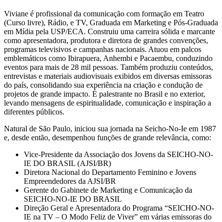
Viviane é profissional da comunicação com formação em Teatro
(Curso livre), Rádio, e TV, Graduada em Marketing e Pós-Graduada
em Mídia pela USP/ECA. Construiu uma carreira sólida e marcante
como apresentadora, produtora e diretora de grandes convenções,
programas televisivos e campanhas nacionais. Atuou em palcos
emblemáticos como Ibirapuera, Anhembi e Pacaembu, conduzindo
eventos para mais de 28 mil pessoas. Também produziu conteúdos,
entrevistas e materiais audiovisuais exibidos em diversas emissoras
do país, consolidando sua experiência na criação e condução de
projetos de grande impacto. É palestrante no Brasil e no exterior,
levando mensagens de espiritualidade, comunicação e inspiração a
diferentes públicos.
Natural de São Paulo, iniciou sua jornada na Seicho-No-Ie em 1987
e, desde então, desempenhou funções de grande relevância, como:
Vice-Presidente da Associação dos Jovens da SEICHO-NO-
IE DO BRASIL (AJSI/BR)
Diretora Nacional do Departamento Feminino e Jovens
Empreendedores da AJSI/BR
Gerente do Gabinete de Marketing e Comunicação da
SEICHO-NO-IE DO BRASIL
Direção Geral e Apresentadora do Programa “SEICHO-NO-
IE na TV – O Modo Feliz de Viver” em várias emissoras do