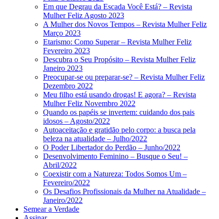
Em que Degrau da Escada Você Está? – Revista
Mulher Feliz Agosto 2023
A Mulher dos Novos Tempos – Revista Mulher Feliz
Março 2023
Etarismo: Como Superar – Revista Mulher Feliz
Fevereiro 2023
Descubra o Seu Propósito – Revista Mulher Feliz
Janeiro 2023
Preocupar-se ou preparar-se? – Revista Mulher Feliz
Dezembro 2022
Meu filho está usando drogas! E agora? – Revista
Mulher Feliz Novembro 2022
Quando os papéis se invertem: cuidando dos pais
idosos – Agosto/2022
Autoaceitação e gratidão pelo corpo: a busca pela
beleza na atualidade – Julho/2022
O Poder Libertador do Perdão – Junho/2022
Desenvolvimento Feminino – Busque o Seu! –
Abril/2022
Coexistir com a Natureza: Todos Somos Um –
Fevereiro/2022
Os Desafios Profissionais da Mulher na Atualidade –
Janeiro/2022
Semear a Verdade
Assinar