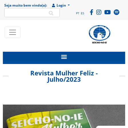
Seja muito bem vindo(a):
Login
PT
ES
SEICHO-NO-IE DO
Portal
BRASIL
institucional da
Organização
religiosa SEICHO-
Revista Mulher Feliz -
NO-IE DO BRASIL
Julho/2023