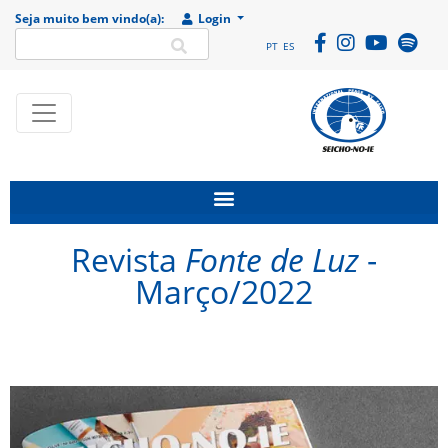
Seja muito bem vindo(a):
Login
PT
ES
SEICHO-NO-IE DO
Portal
BRASIL
institucional da
Organização
religiosa SEICHO-
Revista
Fonte de Luz
-
NO-IE DO BRASIL
Março/2022