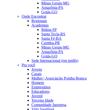
Minas Gerais-MG
Amazônia-PA
Goiás-GO
Onde Encontrar
Regionais
Academias
Ibiúna-SP
Santa Tecla-RS
Santa Fé-BA
Curitiba-PR
Minas Gerais-MG
Amazônia-PA
Goiás-GO
Sede Internacional (em inglês)
Pra você
Jovens
Casais
Mulher | Associação Pomba Branca
Homem
Empresários
Educadores
Juvenil
Terceira Idade
Comunidade Japonesa
Vida Saudável