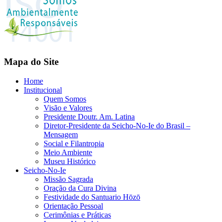
Mapa do Site
Home
Institucional
Quem Somos
Visão e Valores
Presidente Doutr. Am. Latina
Diretor-Presidente da Seicho-No-Ie do Brasil –
Mensagem
Social e Filantropia
Meio Ambiente
Museu Histórico
Seicho-No-Ie
Missão Sagrada
Oração da Cura Divina
Festividade do Santuario Hōzō
Orientação Pessoal
Cerimônias e Práticas