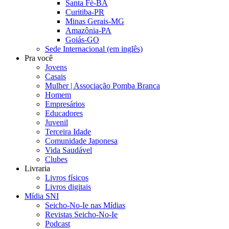
Santa Fé-BA
Curitiba-PR
Minas Gerais-MG
Amazônia-PA
Goiás-GO
Sede Internacional (em inglês)
Pra você
Jovens
Casais
Mulher | Associação Pomba Branca
Homem
Empresários
Educadores
Juvenil
Terceira Idade
Comunidade Japonesa
Vida Saudável
Clubes
Livraria
Livros físicos
Livros digitais
Mídia SNI
Seicho-No-Ie nas Mídias
Revistas Seicho-No-Ie
Podcast