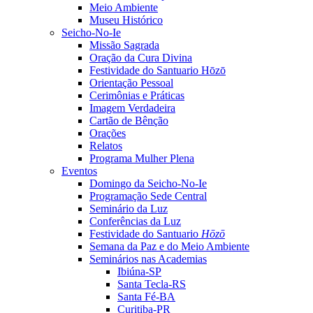
Meio Ambiente
Museu Histórico
Seicho-No-Ie
Missão Sagrada
Oração da Cura Divina
Festividade do Santuario Hōzō
Orientação Pessoal
Cerimônias e Práticas
Imagem Verdadeira
Cartão de Bênção
Orações
Relatos
Programa Mulher Plena
Eventos
Domingo da Seicho-No-Ie
Programação Sede Central
Seminário da Luz
Conferências da Luz
Festividade do Santuario
Hōzō
Semana da Paz e do Meio Ambiente
Seminários nas Academias
Ibiúna-SP
Santa Tecla-RS
Santa Fé-BA
Curitiba-PR