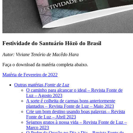
Festividade do Santuário Hōzō do Brasil
Autor: Viviane Tenório de Macêdo Hara
Faça o download da matéria completa abaixo.
Matéria de Fevereiro de 2022
Outras matérias
Fonte de Luz
O caminho para alcançar o ideal – Revista Fonte de
Luz – Agosto 2023
A sorte é colheita de carmas bons anteriormente
plantados – Revista Fonte de Luz – Maio 2023
Crie um bom destino usando boas palavras – Revista
Fonte de Luz – Abril 2023
Sejamos gratos à nossa vida – Revista Fonte de Luz –
Março 2023
O Poder da Oração no Dia a Dia – Revista Fonte de