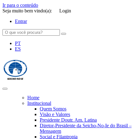
Ir para o conteúdo
Seja muito bem vindo(a):
Login
Entrar
PT
ES
SEICHO-NO-IE DO BRASIL
Portal institucional da Organização religiosa SEICHO-NO-IE DO
BRASIL
Home
Institucional
Quem Somos
Visão e Valores
Presidente Doutr. Am. Latina
Diretor-Presidente da Seicho-No-Ie do Brasil –
Mensagem
Social e Filantropia