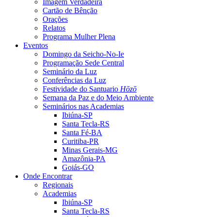
Imagem Verdadeira
Cartão de Bênção
Orações
Relatos
Programa Mulher Plena
Eventos
Domingo da Seicho-No-Ie
Programação Sede Central
Seminário da Luz
Conferências da Luz
Festividade do Santuario
Hōzō
Semana da Paz e do Meio Ambiente
Seminários nas Academias
Ibiúna-SP
Santa Tecla-RS
Santa Fé-BA
Curitiba-PR
Minas Gerais-MG
Amazônia-PA
Goiás-GO
Onde Encontrar
Regionais
Academias
Ibiúna-SP
Santa Tecla-RS