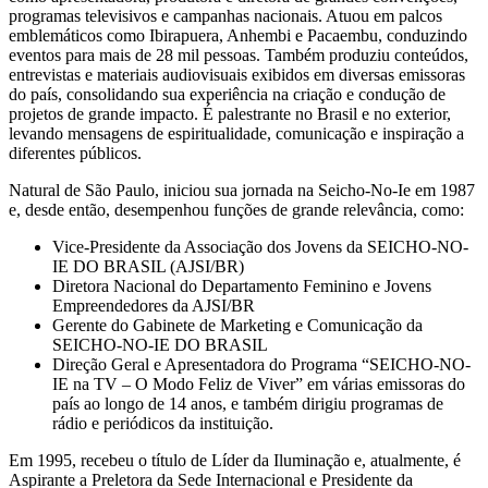
programas televisivos e campanhas nacionais. Atuou em palcos
emblemáticos como Ibirapuera, Anhembi e Pacaembu, conduzindo
eventos para mais de 28 mil pessoas. Também produziu conteúdos,
entrevistas e materiais audiovisuais exibidos em diversas emissoras
do país, consolidando sua experiência na criação e condução de
projetos de grande impacto. É palestrante no Brasil e no exterior,
levando mensagens de espiritualidade, comunicação e inspiração a
diferentes públicos.
Natural de São Paulo, iniciou sua jornada na Seicho-No-Ie em 1987
e, desde então, desempenhou funções de grande relevância, como:
Vice-Presidente da Associação dos Jovens da SEICHO-NO-
IE DO BRASIL (AJSI/BR)
Diretora Nacional do Departamento Feminino e Jovens
Empreendedores da AJSI/BR
Gerente do Gabinete de Marketing e Comunicação da
SEICHO-NO-IE DO BRASIL
Direção Geral e Apresentadora do Programa “SEICHO-NO-
IE na TV – O Modo Feliz de Viver” em várias emissoras do
país ao longo de 14 anos, e também dirigiu programas de
rádio e periódicos da instituição.
Em 1995, recebeu o título de Líder da Iluminação e, atualmente, é
Aspirante a Preletora da Sede Internacional e Presidente da