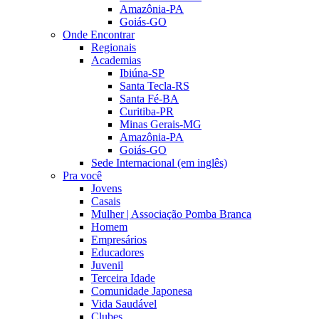
Amazônia-PA
Goiás-GO
Onde Encontrar
Regionais
Academias
Ibiúna-SP
Santa Tecla-RS
Santa Fé-BA
Curitiba-PR
Minas Gerais-MG
Amazônia-PA
Goiás-GO
Sede Internacional (em inglês)
Pra você
Jovens
Casais
Mulher | Associação Pomba Branca
Homem
Empresários
Educadores
Juvenil
Terceira Idade
Comunidade Japonesa
Vida Saudável
Clubes