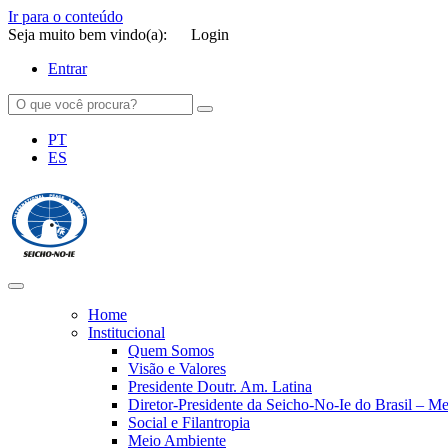
Ir para o conteúdo
Seja muito bem vindo(a):
Login
Entrar
PT
ES
SEICHO-NO-IE DO BRASIL
Portal institucional da Organização religiosa SEICHO-NO-IE DO 
Home
Institucional
Quem Somos
Visão e Valores
Presidente Doutr. Am. Latina
Diretor-Presidente da Seicho-No-Ie do Brasil – 
Social e Filantropia
Meio Ambiente