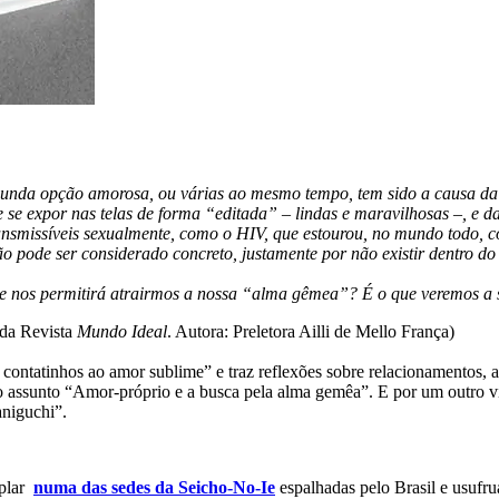
da opção amorosa, ou várias ao mesmo tempo, tem sido a causa da vol
de se expor nas telas de forma “editada” – lindas e maravilhosas –, e 
nsmissíveis sexualmente, como o HIV, que estourou, no mundo todo, c
 não pode ser considerado concreto, justamente por não existir dentro
s e nos permitirá atrairmos a nossa “alma gêmea”? É o que veremos a s
 da Revista
Mundo Ideal
. Autora: Preletora Ailli de Mello França)
contatinhos ao amor sublime” e traz reflexões sobre relacionamentos, 
o assunto “Amor-próprio e a busca pela alma gemêa”. E por um outro vi
aniguchi”.
mplar
numa das sedes da Seicho-No-Ie
espalhadas pelo Brasil e usufrua