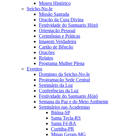
Museu Histórico
Seicho-No-Ie
Missão Sagrada
Oração da Cura Divina
Festividade do Santuario Hōzō
Orientação Pessoal
Cerimônias e Práticas
Imagem Verdadeira
Cartão de Bênção
Orações
Relatos
Programa Mulher Plena
Eventos
Domingo da Seicho-No-Ie
Programação Sede Central
Seminário da Luz
Conferências da Luz
Festividade do Santuario
Hōzō
Semana da Paz e do Meio Ambiente
Seminários nas Academias
Ibiúna-SP
Santa Tecla-RS
Santa Fé-BA
Curitiba-PR
Minas Gerais-MG