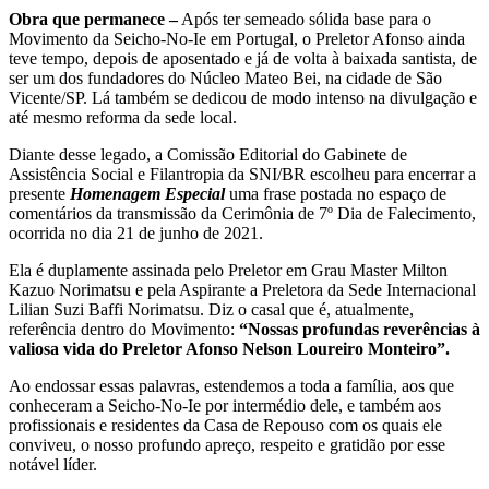
Obra que permanece –
Após ter semeado sólida base para o
Movimento da Seicho-No-Ie em Portugal, o Preletor Afonso ainda
teve tempo, depois de aposentado e já de volta à baixada santista, de
ser um dos fundadores do Núcleo Mateo Bei, na cidade de São
Vicente/SP. Lá também se dedicou de modo intenso na divulgação e
até mesmo reforma da sede local.
Diante desse legado, a Comissão Editorial do Gabinete de
Assistência Social e Filantropia da SNI/BR escolheu para encerrar a
presente
Homenagem Especial
uma frase postada no espaço de
comentários da transmissão da Cerimônia de 7º Dia de Falecimento,
ocorrida no dia 21 de junho de 2021.
Ela é duplamente assinada pelo Preletor em Grau Master Milton
Kazuo Norimatsu e pela Aspirante a Preletora da Sede Internacional
Lilian Suzi Baffi Norimatsu. Diz o casal que é, atualmente,
referência dentro do Movimento:
“Nossas profundas reverências à
valiosa vida do Preletor Afonso Nelson Loureiro Monteiro”.
Ao endossar essas palavras, estendemos a toda a família, aos que
conheceram a Seicho-No-Ie por intermédio dele, e também aos
profissionais e residentes da Casa de Repouso com os quais ele
conviveu, o nosso profundo apreço, respeito e gratidão por esse
notável líder.