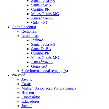
Santa Tecla-RS
Santa Fé-BA
Curitiba-PR
Minas Gerais-MG
Amazônia-PA
Goiás-GO
Onde Encontrar
Regionais
Academias
Ibiúna-SP
Santa Tecla-RS
Santa Fé-BA
Curitiba-PR
Minas Gerais-MG
Amazônia-PA
Goiás-GO
Sede Internacional (em inglês)
Pra você
Jovens
Casais
Mulher | Associação Pomba Branca
Homem
Empresários
Educadores
Juvenil