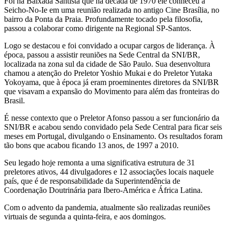
Foi na Baixada Santista que na década de 1970 ele conheceu a
Seicho-No-Ie em uma reunião realizada no antigo Cine Brasília, no
bairro da Ponta da Praia. Profundamente tocado pela filosofia,
passou a colaborar como dirigente na Regional SP-Santos.
Logo se destacou e foi convidado a ocupar cargos de liderança. À
época, passou a assistir reuniões na Sede Central da SNI/BR,
localizada na zona sul da cidade de São Paulo. Sua desenvoltura
chamou a atenção do Preletor Yoshio Mukai e do Preletor Yutaka
Yokoyama, que à época já eram proeminentes diretores da SNI/BR
que visavam a expansão do Movimento para além das fronteiras do
Brasil.
É nesse contexto que o Preletor Afonso passou a ser funcionário da
SNI/BR e acabou sendo convidado pela Sede Central para ficar seis
meses em Portugal, divulgando o Ensinamento. Os resultados foram
tão bons que acabou ficando 13 anos, de 1997 a 2010.
Seu legado hoje remonta a uma significativa estrutura de 31
preletores ativos, 44 divulgadores e 12 associações locais naquele
país, que é de responsabilidade da Superintendência de
Coordenação Doutrinária para Ibero-América e África Latina.
Com o advento da pandemia, atualmente são realizadas reuniões
virtuais de segunda a quinta-feira, e aos domingos.