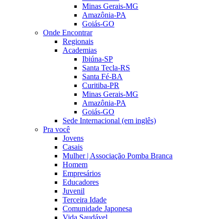
Minas Gerais-MG
Amazônia-PA
Goiás-GO
Onde Encontrar
Regionais
Academias
Ibiúna-SP
Santa Tecla-RS
Santa Fé-BA
Curitiba-PR
Minas Gerais-MG
Amazônia-PA
Goiás-GO
Sede Internacional (em inglês)
Pra você
Jovens
Casais
Mulher | Associação Pomba Branca
Homem
Empresários
Educadores
Juvenil
Terceira Idade
Comunidade Japonesa
Vida Saudável