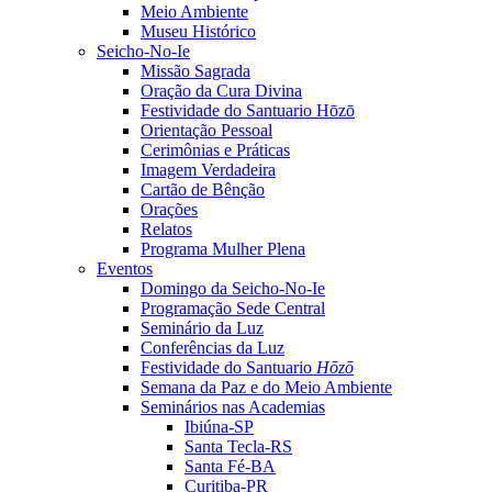
Meio Ambiente
Museu Histórico
Seicho-No-Ie
Missão Sagrada
Oração da Cura Divina
Festividade do Santuario Hōzō
Orientação Pessoal
Cerimônias e Práticas
Imagem Verdadeira
Cartão de Bênção
Orações
Relatos
Programa Mulher Plena
Eventos
Domingo da Seicho-No-Ie
Programação Sede Central
Seminário da Luz
Conferências da Luz
Festividade do Santuario
Hōzō
Semana da Paz e do Meio Ambiente
Seminários nas Academias
Ibiúna-SP
Santa Tecla-RS
Santa Fé-BA
Curitiba-PR