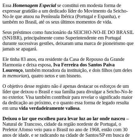
Essa
Homenagem Especial
se constitui em modesta forma de
expressar gratidão a um dedicado líder do Movimento da Seicho-
No-Ie que atuou na Península Ibérica (Portugal e Espanha), e
também no Brasil, até os seus últimos momentos de vida.
Seus préstimos como funcionário da SEICHO-NO-IE DO BRASIL
(SNI/BR), principalmente como Superintendente em Portugal
durante sucessivas gestões, deixaram uma marca de pioneirismo que
jamais se apagará.
Ele tinha 83 anos, era residente da Casa de Repouso da Grande
Harmonia e deixa esposa,
Iva Ferreira dos Santos Paiva
Lourenço
, também moradora da instituição, e dois filhos (um deles
in memorian
), quatro netos e um bisneto.
O objetivo desse registro não é apenas destacar os esforços de um
líder que deixou o Brasil e sua família para divulgar a Seicho-No-Ie
no exterior. Visa também contribuir para revelar o significado maior
da dedicação ao próximo, e o quanto essa forma de legado resulta
em uma
vida verdadeiramente valiosa
.
Deixou o lar que escolheu para levar luz ao lar onde nasceu –
Natural de Trancoso, cidade da região nordeste de Portugal, o
Preletor Afonso veio para o Brasil no ano de 1968, então com 30
anos de idade, e se radicando na cidade de Santos/SP em busca de