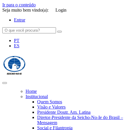
Ir para o conteúdo
Seja muito bem vindo(a):
Login
Entrar
PT
ES
SEICHO-NO-IE DO BRASIL
Portal institucional da Organização religiosa SEICHO-NO-IE DO
BRASIL
Home
Institucional
Quem Somos
Visão e Valores
Presidente Doutr. Am. Latina
Diretor-Presidente da Seicho-No-Ie do Brasil –
Mensagem
Social e Filantropia