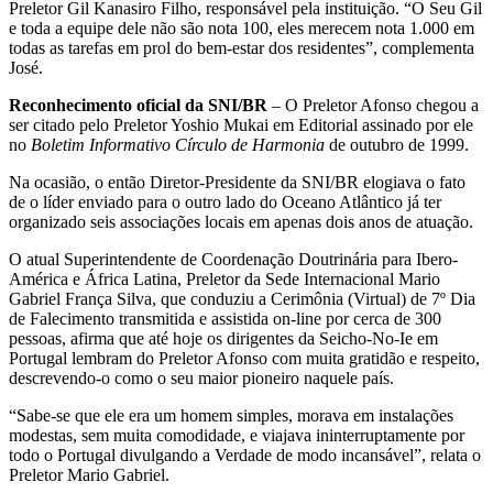
Preletor Gil Kanasiro Filho, responsável pela instituição. “O Seu Gil
e toda a equipe dele não são nota 100, eles merecem nota 1.000 em
todas as tarefas em prol do bem-estar dos residentes”, complementa
José.
Reconhecimento oficial da SNI/BR
– O Preletor Afonso chegou a
ser citado pelo Preletor Yoshio Mukai em Editorial assinado por ele
no
Boletim Informativo Círculo de Harmonia
de outubro de 1999.
Na ocasião, o então Diretor-Presidente da SNI/BR elogiava o fato
de o líder enviado para o outro lado do Oceano Atlântico já ter
organizado seis associações locais em apenas dois anos de atuação.
O atual Superintendente de Coordenação Doutrinária para Ibero-
América e África Latina, Preletor da Sede Internacional Mario
Gabriel França Silva, que conduziu a Cerimônia (Virtual) de 7º Dia
de Falecimento transmitida e assistida on-line por cerca de 300
pessoas, afirma que até hoje os dirigentes da Seicho-No-Ie em
Portugal lembram do Preletor Afonso com muita gratidão e respeito,
descrevendo-o como o seu maior pioneiro naquele país.
“Sabe-se que ele era um homem simples, morava em instalações
modestas, sem muita comodidade, e viajava ininterruptamente por
todo o Portugal divulgando a Verdade de modo incansável”, relata o
Preletor Mario Gabriel.