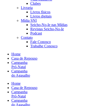
Clubes
Livraria
Livros físicos
Livros digitais
Mídia SNI
Seicho-No-Ie nas Mídias
Revistas Seicho-No-Ie
Podcast
Contato
Fale Conosco
Trabalhe Conosco
Home
Casa de Repouso
Campanha
Pró-Natal
Campanha
do Agasalho
Home
Casa de Repouso
Campanha
Pró-Natal
Campanha
do Agasalho