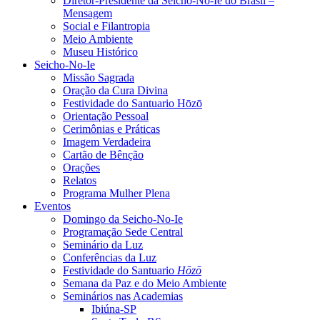
Diretor-Presidente da Seicho-No-Ie do Brasil –
Mensagem
Social e Filantropia
Meio Ambiente
Museu Histórico
Seicho-No-Ie
Missão Sagrada
Oração da Cura Divina
Festividade do Santuario Hōzō
Orientação Pessoal
Cerimônias e Práticas
Imagem Verdadeira
Cartão de Bênção
Orações
Relatos
Programa Mulher Plena
Eventos
Domingo da Seicho-No-Ie
Programação Sede Central
Seminário da Luz
Conferências da Luz
Festividade do Santuario
Hōzō
Semana da Paz e do Meio Ambiente
Seminários nas Academias
Ibiúna-SP