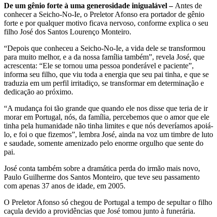
De um gênio forte à uma generosidade inigualável –
Antes de
conhecer a Seicho-No-Ie, o Preletor Afonso era portador de gênio
forte e por qualquer motivo ficava nervoso, conforme explica o seu
filho José dos Santos Lourenço Monteiro.
“Depois que conheceu a Seicho-No-Ie, a vida dele se transformou
para muito melhor, e a da nossa família também”, revela José, que
acrescenta: “Ele se tornou uma pessoa ponderável e paciente”,
informa seu filho, que viu toda a energia que seu pai tinha, e que se
traduzia em um perfil irritadiço, se transformar em determinação e
dedicação ao próximo.
“A mudança foi tão grande que quando ele nos disse que teria de ir
morar em Portugal, nós, da família, percebemos que o amor que ele
tinha pela humanidade não tinha limites e que nós deveríamos apoiá-
lo, e foi o que fizemos”, lembra José, ainda na voz um timbre de luto
e saudade, somente amenizado pelo enorme orgulho que sente do
pai.
José conta também sobre a dramática perda do irmão mais novo,
Paulo Guilherme dos Santos Monteiro, que teve seu passamento
com apenas 37 anos de idade, em 2005.
O Preletor Afonso só chegou de Portugal a tempo de sepultar o filho
caçula devido a providências que José tomou junto à funerária.