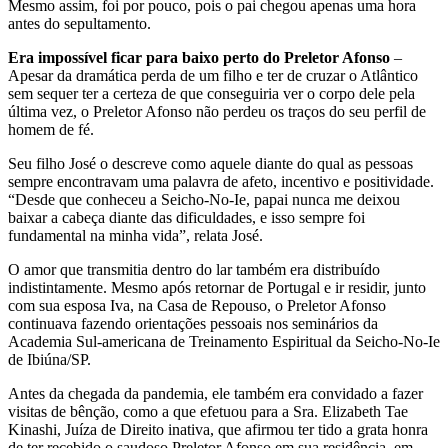
Mesmo assim, foi por pouco, pois o pai chegou apenas uma hora
antes do sepultamento.
Era impossível ficar para baixo perto do Preletor Afonso
–
Apesar da dramática perda de um filho e ter de cruzar o Atlântico
sem sequer ter a certeza de que conseguiria ver o corpo dele pela
última vez, o Preletor Afonso não perdeu os traços do seu perfil de
homem de fé.
Seu filho José o descreve como aquele diante do qual as pessoas
sempre encontravam uma palavra de afeto, incentivo e positividade.
“Desde que conheceu a Seicho-No-Ie, papai nunca me deixou
baixar a cabeça diante das dificuldades, e isso sempre foi
fundamental na minha vida”, relata José.
O amor que transmitia dentro do lar também era distribuído
indistintamente. Mesmo após retornar de Portugal e ir residir, junto
com sua esposa Iva, na Casa de Repouso, o Preletor Afonso
continuava fazendo orientações pessoais nos seminários da
Academia Sul-americana de Treinamento Espiritual da Seicho-No-Ie
de Ibiúna/SP.
Antes da chegada da pandemia, ele também era convidado a fazer
visitas de bênção, como a que efetuou para a Sra. Elizabeth Tae
Kinashi, Juíza de Direito inativa, que afirmou ter tido a grata honra
de ter recebido o saudoso Preletor Afonso em sua residência, em