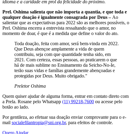
idioma e a caridade em prol da felicidade do próximo.
Prel. Oshima salienta que não importa a quantia, e que toda e
qualquer doação é igualmente consagrada por Deus –
Ao
salientar que as expectativas para 2022 são as melhores possíveis, o
Prel. Oshima encerra a entrevista ressaltando que o amor, no
momento de doar, é que é a medida que define o valor do ato.
Toda doação, feita com amor, será bem-vinda em 2022.
Que Deus abençoe amplamente a vida de quem
contribuiu, seja com que quantidade tenha sido, em
2021. Com certeza, essas pessoas, ao praticarem o que
há de mais sublime no Ensinamento da Seicho-No-Ie,
terão suas vidas e famílias grandemente abençoadas e
protegidas por Deus. Muito obrigado."
Preletor Oshima
Quem quiser ajudar de alguma forma, entrar em contato direto com
a Prela. Rosane pelo Whatsapp
(11) 99218-7600
ou acesse pelo
botão ao lado.
Por gentileza, ao efetuar sua doação enviar comprovante para o e-
mail
socialefilantropia@sni.org.br
, para efeitos de controle.
Quero Ajudar