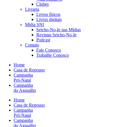
Clubes
Livraria
Livros físicos
Livros digitais
Mídia SNI
Seicho-No-Ie nas Mídias
Revistas Seicho-No-Ie
Podcast
Contato
Fale Conosco
Trabalhe Conosco
Home
Casa de Repouso
Campanha
Pró-Natal
Campanha
do Agasalho
Home
Casa de Repouso
Campanha
Pró-Natal
Campanha
do Agasalho