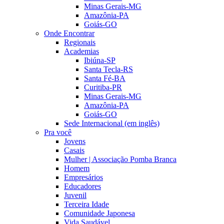
Minas Gerais-MG
Amazônia-PA
Goiás-GO
Onde Encontrar
Regionais
Academias
Ibiúna-SP
Santa Tecla-RS
Santa Fé-BA
Curitiba-PR
Minas Gerais-MG
Amazônia-PA
Goiás-GO
Sede Internacional (em inglês)
Pra você
Jovens
Casais
Mulher | Associação Pomba Branca
Homem
Empresários
Educadores
Juvenil
Terceira Idade
Comunidade Japonesa
Vida Saudável