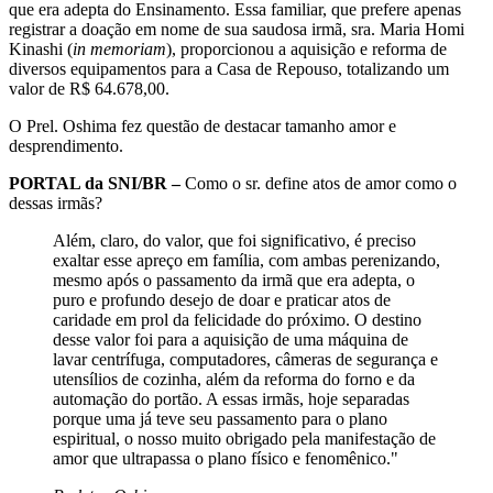
que era adepta do Ensinamento. Essa familiar, que prefere apenas
registrar a doação em nome de sua saudosa irmã, sra. Maria Homi
Kinashi (
in memoriam
), proporcionou a aquisição e reforma de
diversos equipamentos para a Casa de Repouso, totalizando um
valor de R$ 64.678,00.
O Prel. Oshima fez questão de destacar tamanho amor e
desprendimento.
PORTAL da SNI/BR –
Como o sr. define atos de amor como o
dessas irmãs?
Além, claro, do valor, que foi significativo, é preciso
exaltar esse apreço em família, com ambas perenizando,
mesmo após o passamento da irmã que era adepta, o
puro e profundo desejo de doar e praticar atos de
caridade em prol da felicidade do próximo. O destino
desse valor foi para a aquisição de uma máquina de
lavar centrífuga, computadores, câmeras de segurança e
utensílios de cozinha, além da reforma do forno e da
automação do portão. A essas irmãs, hoje separadas
porque uma já teve seu passamento para o plano
espiritual, o nosso muito obrigado pela manifestação de
amor que ultrapassa o plano físico e fenomênico."