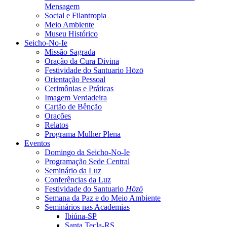
Mensagem
Social e Filantropia
Meio Ambiente
Museu Histórico
Seicho-No-Ie
Missão Sagrada
Oração da Cura Divina
Festividade do Santuario Hōzō
Orientação Pessoal
Cerimônias e Práticas
Imagem Verdadeira
Cartão de Bênção
Orações
Relatos
Programa Mulher Plena
Eventos
Domingo da Seicho-No-Ie
Programação Sede Central
Seminário da Luz
Conferências da Luz
Festividade do Santuario
Hōzō
Semana da Paz e do Meio Ambiente
Seminários nas Academias
Ibiúna-SP
Santa Tecla-RS