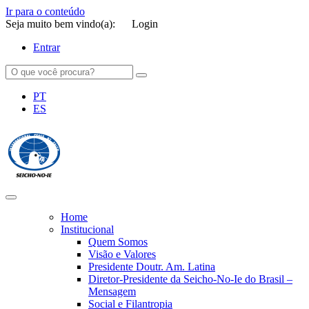
Ir para o conteúdo
Seja muito bem vindo(a):
Login
Entrar
PT
ES
SEICHO-NO-IE DO BRASIL
Portal institucional da Organização religiosa SEICHO-NO-IE DO
BRASIL
Home
Institucional
Quem Somos
Visão e Valores
Presidente Doutr. Am. Latina
Diretor-Presidente da Seicho-No-Ie do Brasil –
Mensagem
Social e Filantropia