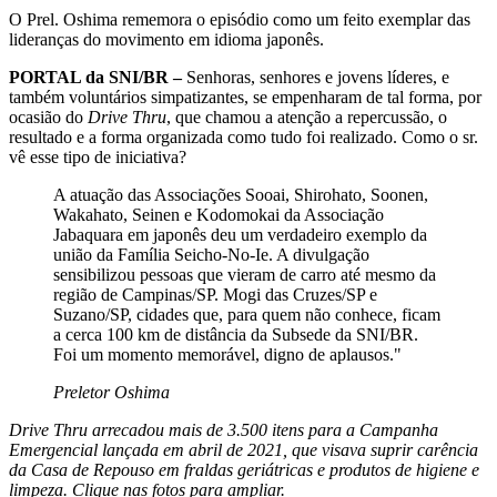
O Prel. Oshima rememora o episódio como um feito exemplar das
lideranças do movimento em idioma japonês.
PORTAL da SNI/BR –
Senhoras, senhores e jovens líderes, e
também voluntários simpatizantes, se empenharam de tal forma, por
ocasião do
Drive Thru
, que chamou a atenção a repercussão, o
resultado e a forma organizada como tudo foi realizado. Como o sr.
vê esse tipo de iniciativa?
A atuação das Associações Sooai, Shirohato, Soonen,
Wakahato, Seinen e Kodomokai da Associação
Jabaquara em japonês deu um verdadeiro exemplo da
união da Família Seicho-No-Ie. A divulgação
sensibilizou pessoas que vieram de carro até mesmo da
região de Campinas/SP. Mogi das Cruzes/SP e
Suzano/SP, cidades que, para quem não conhece, ficam
a cerca 100 km de distância da Subsede da SNI/BR.
Foi um momento memorável, digno de aplausos."
Preletor Oshima
Drive Thru arrecadou mais de 3.500 itens para a Campanha
Emergencial lançada em abril de 2021, que visava suprir carência
da Casa de Repouso em fraldas geriátricas e produtos de higiene e
limpeza.
Clique nas fotos para ampliar.