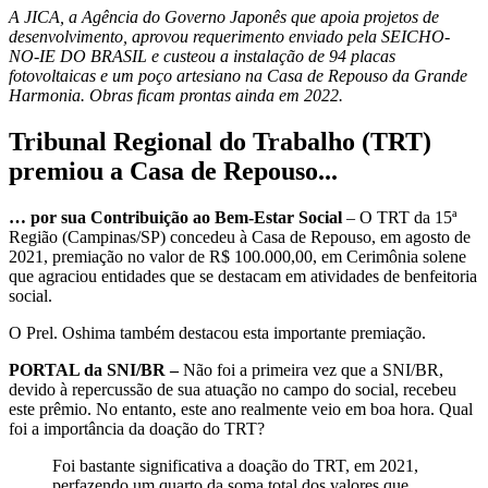
A JICA, a Agência do Governo Japonês que apoia projetos de
desenvolvimento, aprovou requerimento enviado pela SEICHO-
NO-IE DO BRASIL e custeou a instalação de 94 placas
fotovoltaicas e um poço artesiano na Casa de Repouso da Grande
Harmonia. Obras ficam prontas ainda em 2022.
Tribunal Regional do Trabalho (TRT)
premiou a Casa de Repouso...
… por sua Contribuição ao Bem-Estar Social
– O TRT da 15ª
Região (Campinas/SP) concedeu à Casa de Repouso, em agosto de
2021, premiação no valor de R$ 100.000,00, em Cerimônia solene
que agraciou entidades que se destacam em atividades de benfeitoria
social.
O Prel. Oshima também destacou esta importante premiação.
PORTAL da SNI/BR –
Não foi a primeira vez que a SNI/BR,
devido à repercussão de sua atuação no campo do social, recebeu
este prêmio. No entanto, este ano realmente veio em boa hora. Qual
foi a importância da doação do TRT?
Foi bastante significativa a doação do TRT, em 2021,
perfazendo um quarto da soma total dos valores que