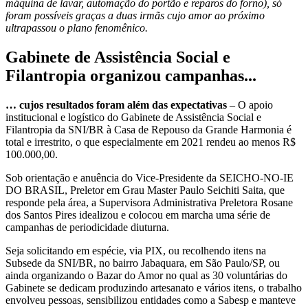
máquina de lavar, automação do portão e reparos do forno), só
foram possíveis graças a duas irmãs cujo amor ao próximo
ultrapassou o plano fenomênico.
Gabinete de Assistência Social e
Filantropia organizou campanhas...
… cujos resultados foram além das expectativas
– O apoio
institucional e logístico do Gabinete de Assistência Social e
Filantropia da SNI/BR à Casa de Repouso da Grande Harmonia é
total e irrestrito, o que especialmente em 2021 rendeu ao menos R$
100.000,00.
Sob orientação e anuência do Vice-Presidente da SEICHO-NO-IE
DO BRASIL, Preletor em Grau Master Paulo Seichiti Saita, que
responde pela área, a Supervisora Administrativa Preletora Rosane
dos Santos Pires idealizou e colocou em marcha uma série de
campanhas de periodicidade diuturna.
Seja solicitando em espécie, via PIX, ou recolhendo itens na
Subsede da SNI/BR, no bairro Jabaquara, em São Paulo/SP, ou
ainda organizando o Bazar do Amor no qual as 30 voluntárias do
Gabinete se dedicam produzindo artesanato e vários itens, o trabalho
envolveu pessoas, sensibilizou entidades como a Sabesp e manteve