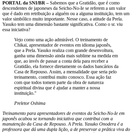
PORTAL da SNI/BR –
Sabemos que a Gratidão, que é como
descendentes de japoneses da Seicho-No-Ie se referem a um valor
que é dado em retribuição a alguém ou a alguma instituição, tem um
valor simbólico muito importante. Nesse caso, a atitude da Prela.
Yasuko tem uma dimensão bastante significativa. Como o sr. viu
essa iniciativa?
Vejo como uma ação admirável. O treinamento de
Chikai, apresentador de eventos em idioma japonês,
que a Prela. Yasuko realiza com grande desenvoltura,
ganha uma dimensão ainda mais sublime na medida em
que, ao invés de passar a conta dela para receber a
Gratidão, ela fornece diretamente os dados bancários da
Casa de Repouso. Assim, a mensalidade que seria pelo
treinamento, contribui muito conosco. Essa ação faz
com que todos tomem parte da obra de natureza
espiritual divina que é ajudar a manter a nossa
instituição."
Preletor Oshima
Treinamento para apresentadores de eventos da Seicho-No-Ie em
japonês acabou se tornando iniciativa que contribui com a
manutenção da Casa de Repouso. A Prela. Yasuko Onodera é a
professora que dá uma dupla lição, a de preservar a prática viva do