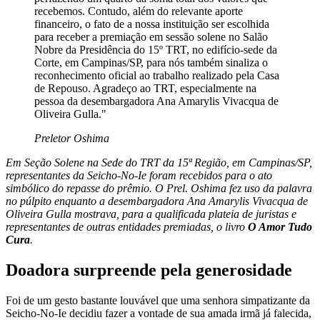
recebemos. Contudo, além do relevante aporte
financeiro, o fato de a nossa instituição ser escolhida
para receber a premiação em sessão solene no Salão
Nobre da Presidência do 15º TRT, no edifício-sede da
Corte, em Campinas/SP, para nós também sinaliza o
reconhecimento oficial ao trabalho realizado pela Casa
de Repouso. Agradeço ao TRT, especialmente na
pessoa da desembargadora Ana Amarylis Vivacqua de
Oliveira Gulla."
Preletor Oshima
Em Seção Solene na Sede do TRT da 15ª Região, em Campinas/SP,
representantes da Seicho-No-Ie foram recebidos para o ato
simbólico do repasse do prêmio. O Prel. Oshima fez uso da palavra
no púlpito enquanto a desembargadora Ana Amarylis Vivacqua de
Oliveira Gulla mostrava, para a qualificada plateia de juristas e
representantes de outras entidades premiadas, o livro
O Amor Tudo
Cura
.
Doadora surpreende pela generosidade
Foi de um gesto bastante louvável que uma senhora simpatizante da
Seicho-No-Ie decidiu fazer a vontade de sua amada irmã já falecida,