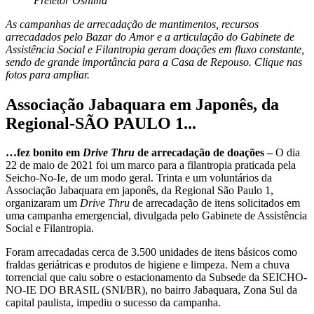
Preletor Oshima
As campanhas de arrecadação de mantimentos, recursos
arrecadados pelo Bazar do Amor e a articulação do Gabinete de
Assistência Social e Filantropia geram doações em fluxo constante,
sendo de grande importância para a Casa de Repouso. Clique nas
fotos para ampliar.
Associação Jabaquara em Japonês, da
Regional-SÃO PAULO 1...
…fez bonito em
Drive Thru
de arrecadação de doações –
O dia
22 de maio de 2021 foi um marco para a filantropia praticada pela
Seicho-No-Ie, de um modo geral. Trinta e um voluntários da
Associação Jabaquara em japonês, da Regional São Paulo 1,
organizaram um
Drive Thru
de arrecadação de itens solicitados em
uma campanha emergencial, divulgada pelo Gabinete de Assistência
Social e Filantropia.
Foram arrecadadas cerca de 3.500 unidades de itens básicos como
fraldas geriátricas e produtos de higiene e limpeza. Nem a chuva
torrencial que caiu sobre o estacionamento da Subsede da SEICHO-
NO-IE DO BRASIL (SNI/BR), no bairro Jabaquara, Zona Sul da
capital paulista, impediu o sucesso da campanha.