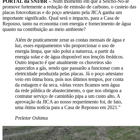
PORTAL da SNI/BR –
Num momento em que a Seicho-No-Ie
promove fortemente a redução de emissão de carbono, o custeio das
placas fotovoltaicas e do poço artesiano pela JICA ganha um
importante significado. Qual será o impacto, para a Casa de
Repouso, tanto na economia com energia e fornecimento de água
quanto na contribuição ao meio ambiente?
Além de praticamente zerar as contas mensais de água e
luz, esses equipamentos vão proporcionar o uso de
energia limpa, que não polui a natureza, a partir da
energia solar e de água disponível nos lençóis freáticos.
Outro impacto é que atualmente os chuveiros são
aquecidos a gás, sendo que passarão a funcionar com a
eletricidade produzida pelas placas. Já o poço artesiano
veio em ótima hora, pois nos últimos tempos, por conta
da estiagem e da seca, várias vezes ficamos sem água
da rede pública de abastecimento, o que nos obrigou a
contratar serviço de caminhão pipa a um custo alto. A
aprovação da JICA ao nosso requerimento foi, de fato,
uma ótima notícia para a Casa de Repouso em 2021."
Preletor Oshima