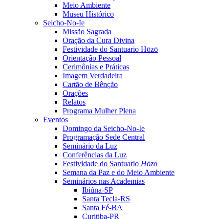
Meio Ambiente
Museu Histórico
Seicho-No-Ie
Missão Sagrada
Oração da Cura Divina
Festividade do Santuario Hōzō
Orientação Pessoal
Cerimônias e Práticas
Imagem Verdadeira
Cartão de Bênção
Orações
Relatos
Programa Mulher Plena
Eventos
Domingo da Seicho-No-Ie
Programação Sede Central
Seminário da Luz
Conferências da Luz
Festividade do Santuario
Hōzō
Semana da Paz e do Meio Ambiente
Seminários nas Academias
Ibiúna-SP
Santa Tecla-RS
Santa Fé-BA
Curitiba-PR