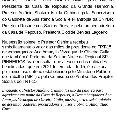
Presidente da Casa de Repouso da Grande Harmonia,
Preletor Antônio Shotaro Ishida Oshima; pela Supervisora
do Gabinete de Assistência Social e Filantropia da SNI/BR,
Preletora Rosane dos Santos Pires; e pela também diretora
da Casa de Repouso, Preletora Clotilde Benites Lagoeiro.
Na sessão solene, o Preletor Oshima recebeu
simbolicamente o valor das mãos da presidente do TRT-15,
desembargadora Ana Amarylis Vivacqua de Oliveira Gulla,
que também é Preletora da Seicho-No-Ie da Regional SP-
PINHEIROS. Vale ressaltar que a escolha das entidades
beneficiadas, que em 2021 foi em total de 15, é realizada
por minucioso critério estabelecido pelo Ministério Público
do Trabalho (MPT) e pela C
omissão de Análise dos Projetos
Sociais do TRT-15.
Enquanto o Preletor Antônio Oshima faz uso da palavra para
agradecer em nome da Casa de Repouso, a Desembargadora Ana
Amarylis Vivacqua de Oliveira Gulla, mostra para o seleta plateia
de desembargadores, procuradores e juízes a obra O Amor Tudo
Cura.