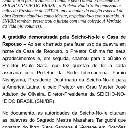
Doutrinário para a América Latina e pelo Diretor-Presidente da
SEICHO-NO-IE DO BRASIL, o Preletor Paulo Saita repassou às
mãos da Presidente do TRT-15 um exemplar da edição especial da
obra Reverenciando-o como Mestre, respeitando-o como marido. A
SNI/BR também presenteou a jurista com uma coleção A Verdade
da Vida (40 volumes).
A gratidão demonstrada pela Seicho-No-Ie e Casa de
Repouso –
Ao ser chamado para fazer uso da palavra em
nome da Casa de Repouso, o Preletor Oshima fez seus
agradecimentos e, em seguida, chamou para o púlpito o
Preletor Paulo Saita, que fez questão de ler a carta
assinada pelo
Preletor da Sede Internacional Fumio
Nishiyama, Presidente Doutrinário da Seicho-No-Ie para
a América Latina, e pelo Preletor em Grau Master José
Adalton de Oliveira, Diretor-Presidente da SEICHO-NO-
IE DO BRASIL (SNI/BR).
No documento, as autoridades da Seicho-No-Ie citaram
as palavras do Sagrado Mestre Masaharu Taniguchi que
constam do livro
Sutra Sagrada A Verdade em Orações