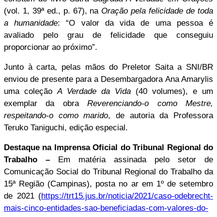
(vol. 1, 39ª ed., p. 67), na
Oração pela felicidade de toda
a humanidade
: “O valor da vida de uma pessoa é
avaliado pelo grau de felicidade que conseguiu
proporcionar ao próximo”.
Junto à carta, pelas mãos do Preletor Saita a SNI/BR
enviou de presente para a Desembargadora Ana Amarylis
uma coleção
A Verdade da Vida
(40 volumes), e um
exemplar da obra
Reverenciando-o como Mestre,
respeitando-o como marido
, de autoria da Professora
Teruko Taniguchi, edição especial.
Destaque na Imprensa Oficial do Tribunal Regional do
Trabalho –
Em matéria assinada pelo setor de
Comunicação Social do Tribunal Regional do Trabalho da
15ª Região (Campinas), posta no ar em 1º de setembro
de 2021 (
https://trt15.jus.br/noticia/2021/caso-odebrecht-
mais-cinco-entidades-sao-beneficiadas-com-valores-do-