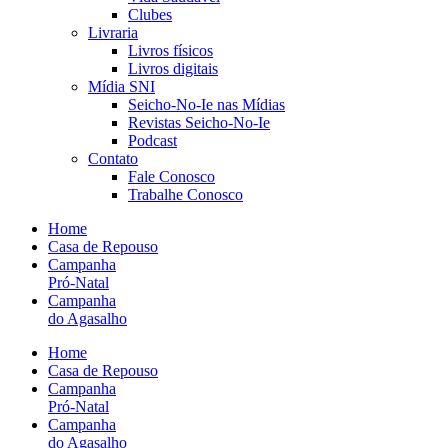
Clubes
Livraria
Livros físicos
Livros digitais
Mídia SNI
Seicho-No-Ie nas Mídias
Revistas Seicho-No-Ie
Podcast
Contato
Fale Conosco
Trabalhe Conosco
Home
Casa de Repouso
Campanha
Pró-Natal
Campanha
do Agasalho
Home
Casa de Repouso
Campanha
Pró-Natal
Campanha
do Agasalho