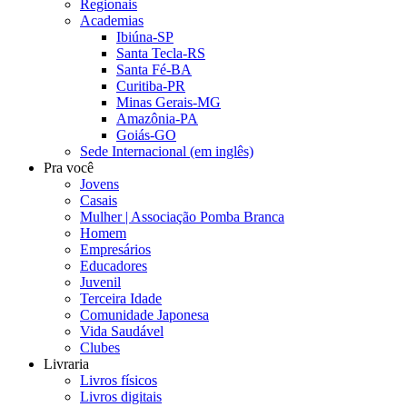
Regionais
Academias
Ibiúna-SP
Santa Tecla-RS
Santa Fé-BA
Curitiba-PR
Minas Gerais-MG
Amazônia-PA
Goiás-GO
Sede Internacional (em inglês)
Pra você
Jovens
Casais
Mulher | Associação Pomba Branca
Homem
Empresários
Educadores
Juvenil
Terceira Idade
Comunidade Japonesa
Vida Saudável
Clubes
Livraria
Livros físicos
Livros digitais