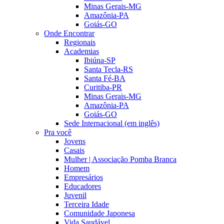
Minas Gerais-MG
Amazônia-PA
Goiás-GO
Onde Encontrar
Regionais
Academias
Ibiúna-SP
Santa Tecla-RS
Santa Fé-BA
Curitiba-PR
Minas Gerais-MG
Amazônia-PA
Goiás-GO
Sede Internacional (em inglês)
Pra você
Jovens
Casais
Mulher | Associação Pomba Branca
Homem
Empresários
Educadores
Juvenil
Terceira Idade
Comunidade Japonesa
Vida Saudável