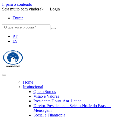
Ir para o conteúdo
Seja muito bem vindo(a):
Login
Entrar
PT
ES
SEICHO-NO-IE DO BRASIL
Portal institucional da Organização religiosa SEICHO-NO-IE DO
BRASIL
Home
Institucional
Quem Somos
Visão e Valores
Presidente Doutr. Am. Latina
Diretor-Presidente da Seicho-No-Ie do Brasil –
Mensagem
Social e Filantropia