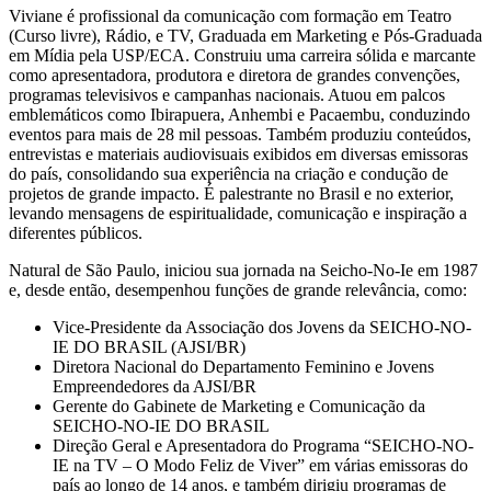
Viviane é profissional da comunicação com formação em Teatro
(Curso livre), Rádio, e TV, Graduada em Marketing e Pós-Graduada
em Mídia pela USP/ECA. Construiu uma carreira sólida e marcante
como apresentadora, produtora e diretora de grandes convenções,
programas televisivos e campanhas nacionais. Atuou em palcos
emblemáticos como Ibirapuera, Anhembi e Pacaembu, conduzindo
eventos para mais de 28 mil pessoas. Também produziu conteúdos,
entrevistas e materiais audiovisuais exibidos em diversas emissoras
do país, consolidando sua experiência na criação e condução de
projetos de grande impacto. É palestrante no Brasil e no exterior,
levando mensagens de espiritualidade, comunicação e inspiração a
diferentes públicos.
Natural de São Paulo, iniciou sua jornada na Seicho-No-Ie em 1987
e, desde então, desempenhou funções de grande relevância, como:
Vice-Presidente da Associação dos Jovens da SEICHO-NO-
IE DO BRASIL (AJSI/BR)
Diretora Nacional do Departamento Feminino e Jovens
Empreendedores da AJSI/BR
Gerente do Gabinete de Marketing e Comunicação da
SEICHO-NO-IE DO BRASIL
Direção Geral e Apresentadora do Programa “SEICHO-NO-
IE na TV – O Modo Feliz de Viver” em várias emissoras do
país ao longo de 14 anos, e também dirigiu programas de