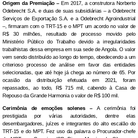
Origem da Premiação –
Em 2017, a
construtora Norberto
Odebrecht S.A. e duas de suas subsidiárias – a Odebrecht
Serviços de Exportação S.A. e a Odebrecht Agroindustrial
–, firmaram com o TRT-15 e o MPT um acordo no valor de
R$ 30 milhões, resultado de processo movido pelo
Ministério Público do Trabalho devido a irregularidades
trabalhistas dessa empresa em sua sede de Angola. O valor
vem sendo distribuído ao longo do tempo, obedecendo a um
criterioso processo de análise em favor das entidades
selecionadas, que até hoje já chega ao número de 65. Por
ocasião da distribuição efetuada em 2021, f
oram
repassados, ao todo, R$ 715 mil, cabendo à Casa de
Repouso da
Grande Harmonia o valor de R$ 100 mil.
Cerimônia de emoções solenes –
A cerimônia foi
prestigiada por várias autoridades, dentre elas
desembargadores, juízes e integrantes do alto escalão do
TRT-15 e do MPT. Fez uso da palavra o
P
rocurador-chefe