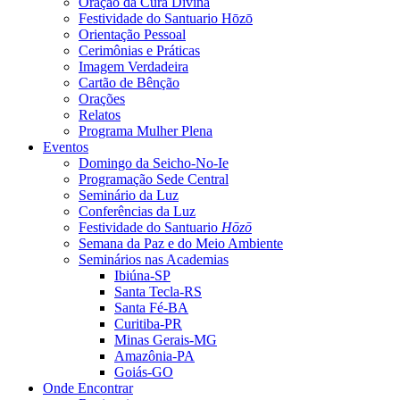
Oração da Cura Divina
Festividade do Santuario Hōzō
Orientação Pessoal
Cerimônias e Práticas
Imagem Verdadeira
Cartão de Bênção
Orações
Relatos
Programa Mulher Plena
Eventos
Domingo da Seicho-No-Ie
Programação Sede Central
Seminário da Luz
Conferências da Luz
Festividade do Santuario
Hōzō
Semana da Paz e do Meio Ambiente
Seminários nas Academias
Ibiúna-SP
Santa Tecla-RS
Santa Fé-BA
Curitiba-PR
Minas Gerais-MG
Amazônia-PA
Goiás-GO
Onde Encontrar