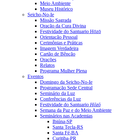
Meio Ambiente
Museu Histórico
Seicho-No-Ie
Missão Sagrada
Oração da Cura Divina
Festividade do Santuario Hōzō
Orientação Pessoal
Cerimônias e Práticas
Imagem Verdadeira
Cartão de Bênção
Orações
Relatos
Programa Mulher Plena
Eventos
Domingo da Seicho-No-Ie
Programação Sede Central
Seminário da Luz
Conferências da Luz
Festividade do Santuario
Hōzō
Semana da Paz e do Meio Ambiente
Seminários nas Academias
Ibiúna-SP
Santa Tecla-RS
Santa Fé-BA
Curitiba-PR