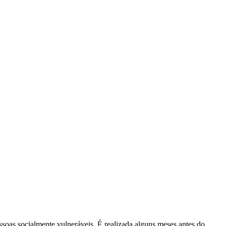
soas socialmente vulneráveis. É realizada alguns meses antes do