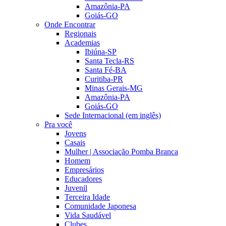
Amazônia-PA
Goiás-GO
Onde Encontrar
Regionais
Academias
Ibiúna-SP
Santa Tecla-RS
Santa Fé-BA
Curitiba-PR
Minas Gerais-MG
Amazônia-PA
Goiás-GO
Sede Internacional (em inglês)
Pra você
Jovens
Casais
Mulher | Associação Pomba Branca
Homem
Empresários
Educadores
Juvenil
Terceira Idade
Comunidade Japonesa
Vida Saudável
Clubes