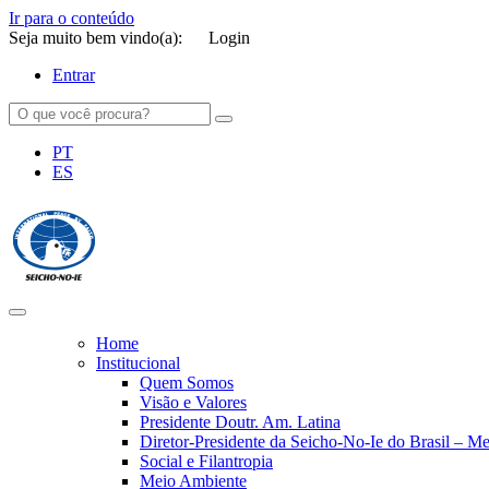
Ir para o conteúdo
Seja muito bem vindo(a):
Login
Entrar
PT
ES
SEICHO-NO-IE DO BRASIL
Portal institucional da Organização religiosa SEICHO-NO-IE DO 
Home
Institucional
Quem Somos
Visão e Valores
Presidente Doutr. Am. Latina
Diretor-Presidente da Seicho-No-Ie do Brasil – 
Social e Filantropia
Meio Ambiente