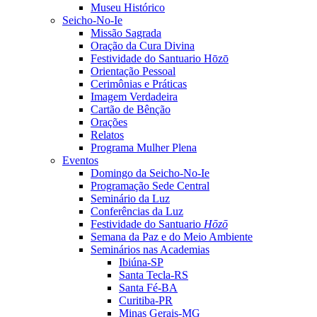
Museu Histórico
Seicho-No-Ie
Missão Sagrada
Oração da Cura Divina
Festividade do Santuario Hōzō
Orientação Pessoal
Cerimônias e Práticas
Imagem Verdadeira
Cartão de Bênção
Orações
Relatos
Programa Mulher Plena
Eventos
Domingo da Seicho-No-Ie
Programação Sede Central
Seminário da Luz
Conferências da Luz
Festividade do Santuario
Hōzō
Semana da Paz e do Meio Ambiente
Seminários nas Academias
Ibiúna-SP
Santa Tecla-RS
Santa Fé-BA
Curitiba-PR
Minas Gerais-MG