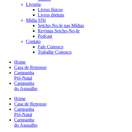
Livraria
Livros físicos
Livros digitais
Mídia SNI
Seicho-No-Ie nas Mídias
Revistas Seicho-No-Ie
Podcast
Contato
Fale Conosco
Trabalhe Conosco
Home
Casa de Repouso
Campanha
Pró-Natal
Campanha
do Agasalho
Home
Casa de Repouso
Campanha
Pró-Natal
Campanha
do Agasalho