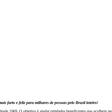
farto e feliz para milhares de pessoas pelo Brasil inteiro!
esde 1969. O objetivo é ajudar entidades beneficentes que acolhem pes