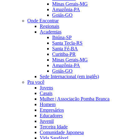
Minas Gerais-MG
Amazônia-PA
Goiás-GO
Onde Encontrar
Regionais
Academias
Ibiúna-SP
Santa Tecla-RS
Santa Fé-BA
Curitiba-PR
Minas Gerais-MG
Amazônia-PA
Goiás-GO
Sede Internacional (em inglês)
Pra você
Jovens
Casais
Mulher | Associação Pomba Branca
Homem
Empresários
Educadores
Juvenil
Terceira Idade
Comunidade Japonesa
Vida Saudável