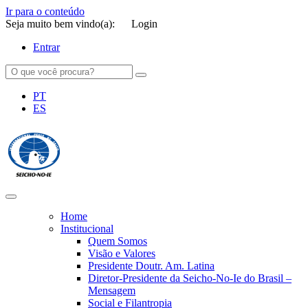
Ir para o conteúdo
Seja muito bem vindo(a):
Login
Entrar
PT
ES
SEICHO-NO-IE DO BRASIL
Portal institucional da Organização religiosa SEICHO-NO-IE DO
BRASIL
Home
Institucional
Quem Somos
Visão e Valores
Presidente Doutr. Am. Latina
Diretor-Presidente da Seicho-No-Ie do Brasil –
Mensagem
Social e Filantropia