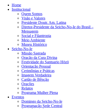
Home
Institucional
Quem Somos
Visão e Valores
Presidente Doutr. Am. Latina
Diretor-Presidente da Seicho-No-Ie do Brasil –
Mensagem
Social e Filantropia
Meio Ambiente
Museu Histórico
Seicho-No-Ie
Missão Sagrada
Oração da Cura Divina
Festividade do Santuario Hōzō
Orientação Pessoal
Cerimônias e Práticas
Imagem Verdadeira
Cartão de Bênção
Orações
Relatos
Programa Mulher Plena
Eventos
Domingo da Seicho-No-Ie
Programação Sede Central