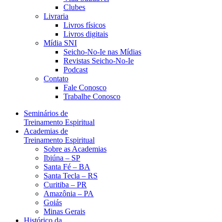
Clubes
Livraria
Livros físicos
Livros digitais
Mídia SNI
Seicho-No-Ie nas Mídias
Revistas Seicho-No-Ie
Podcast
Contato
Fale Conosco
Trabalhe Conosco
Seminários de
Treinamento Espiritual
Academias de
Treinamento Espiritual
Sobre as Academias
Ibiúna – SP
Santa Fé – BA
Santa Tecla – RS
Curitiba – PR
Amazônia – PA
Goiás
Minas Gerais
Histórico da