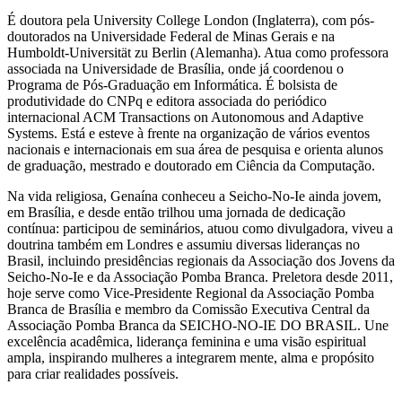
É doutora pela University College London (Inglaterra), com pós-
doutorados na Universidade Federal de Minas Gerais e na
Humboldt-Universität zu Berlin (Alemanha). Atua como professora
associada na Universidade de Brasília, onde já coordenou o
Programa de Pós-Graduação em Informática. É bolsista de
produtividade do CNPq e editora associada do periódico
internacional ACM Transactions on Autonomous and Adaptive
Systems. Está e esteve à frente na organização de vários eventos
nacionais e internacionais em sua área de pesquisa e orienta alunos
de graduação, mestrado e doutorado em Ciência da Computação.
Na vida religiosa, Genaína conheceu a Seicho-No-Ie ainda jovem,
em Brasília, e desde então trilhou uma jornada de dedicação
contínua: participou de seminários, atuou como divulgadora, viveu a
doutrina também em Londres e assumiu diversas lideranças no
Brasil, incluindo presidências regionais da Associação dos Jovens da
Seicho-No-Ie e da Associação Pomba Branca. Preletora desde 2011,
hoje serve como Vice-Presidente Regional da Associação Pomba
Branca de Brasília e membro da Comissão Executiva Central da
Associação Pomba Branca da SEICHO-NO-IE DO BRASIL. Une
excelência acadêmica, liderança feminina e uma visão espiritual
ampla, inspirando mulheres a integrarem mente, alma e propósito
para criar realidades possíveis.