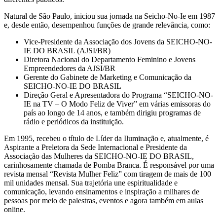
Natural de São Paulo, iniciou sua jornada na Seicho-No-Ie em 1987
e, desde então, desempenhou funções de grande relevância, como:
Vice-Presidente da Associação dos Jovens da SEICHO-NO-
IE DO BRASIL (AJSI/BR)
Diretora Nacional do Departamento Feminino e Jovens
Empreendedores da AJSI/BR
Gerente do Gabinete de Marketing e Comunicação da
SEICHO-NO-IE DO BRASIL
Direção Geral e Apresentadora do Programa “SEICHO-NO-
IE na TV – O Modo Feliz de Viver” em várias emissoras do
país ao longo de 14 anos, e também dirigiu programas de
rádio e periódicos da instituição.
Em 1995, recebeu o título de Líder da Iluminação e, atualmente, é
Aspirante a Preletora da Sede Internacional e Presidente da
Associação das Mulheres da SEICHO-NO-IE DO BRASIL,
carinhosamente chamada de Pomba Branca. É responsável por uma
revista mensal “Revista Mulher Feliz” com tiragem de mais de 100
mil unidades mensal. Sua trajetória une espiritualidade e
comunicação, levando ensinamentos e inspiração a milhares de
pessoas por meio de palestras, eventos e agora também em aulas
online.