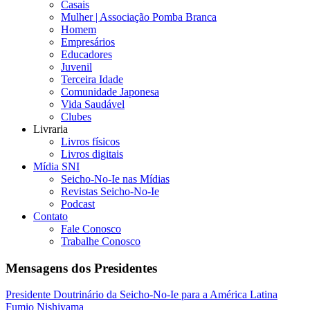
Casais
Mulher | Associação Pomba Branca
Homem
Empresários
Educadores
Juvenil
Terceira Idade
Comunidade Japonesa
Vida Saudável
Clubes
Livraria
Livros físicos
Livros digitais
Mídia SNI
Seicho-No-Ie nas Mídias
Revistas Seicho-No-Ie
Podcast
Contato
Fale Conosco
Trabalhe Conosco
Mensagens dos Presidentes
Presidente Doutrinário da Seicho-No-Ie para a América Latina
Fumio Nishiyama