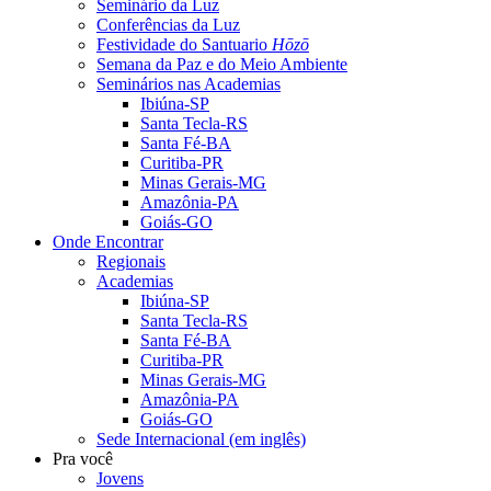
Seminário da Luz
Conferências da Luz
Festividade do Santuario
Hōzō
Semana da Paz e do Meio Ambiente
Seminários nas Academias
Ibiúna-SP
Santa Tecla-RS
Santa Fé-BA
Curitiba-PR
Minas Gerais-MG
Amazônia-PA
Goiás-GO
Onde Encontrar
Regionais
Academias
Ibiúna-SP
Santa Tecla-RS
Santa Fé-BA
Curitiba-PR
Minas Gerais-MG
Amazônia-PA
Goiás-GO
Sede Internacional (em inglês)
Pra você
Jovens