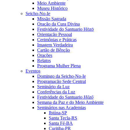
Meio Ambiente
Museu Histórico
Seicho-No-Ie
Missão Sagrada
Oração da Cura Divina
Festividade do Santuario Hōzō
Orientação Pessoal
Cerimônias e Práticas
Imagem Verdadeira
Cartão de Bênção
Orações
Relatos
Programa Mulher Plena
Eventos
Domingo da Seicho-No-Ie
Programação Sede Central
Seminário da Luz
Conferências da Luz
Festividade do Santuario
Hōzō
Semana da Paz e do Meio Ambiente
Seminários nas Academias
Ibiúna-SP
Santa Tecla-RS
Santa Fé-BA
Curitiba-PR