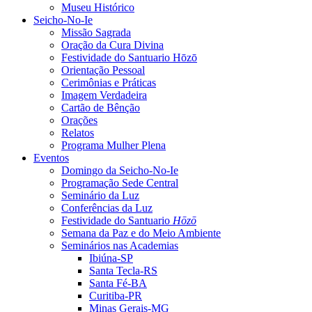
Museu Histórico
Seicho-No-Ie
Missão Sagrada
Oração da Cura Divina
Festividade do Santuario Hōzō
Orientação Pessoal
Cerimônias e Práticas
Imagem Verdadeira
Cartão de Bênção
Orações
Relatos
Programa Mulher Plena
Eventos
Domingo da Seicho-No-Ie
Programação Sede Central
Seminário da Luz
Conferências da Luz
Festividade do Santuario
Hōzō
Semana da Paz e do Meio Ambiente
Seminários nas Academias
Ibiúna-SP
Santa Tecla-RS
Santa Fé-BA
Curitiba-PR
Minas Gerais-MG