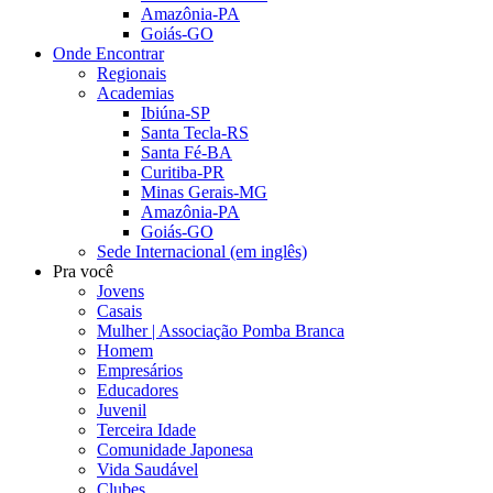
Amazônia-PA
Goiás-GO
Onde Encontrar
Regionais
Academias
Ibiúna-SP
Santa Tecla-RS
Santa Fé-BA
Curitiba-PR
Minas Gerais-MG
Amazônia-PA
Goiás-GO
Sede Internacional (em inglês)
Pra você
Jovens
Casais
Mulher | Associação Pomba Branca
Homem
Empresários
Educadores
Juvenil
Terceira Idade
Comunidade Japonesa
Vida Saudável
Clubes