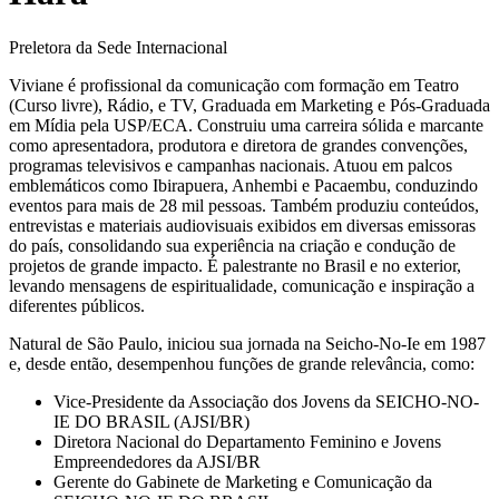
Preletora da Sede Internacional
Viviane é profissional da comunicação com formação em Teatro
(Curso livre), Rádio, e TV, Graduada em Marketing e Pós-Graduada
em Mídia pela USP/ECA. Construiu uma carreira sólida e marcante
como apresentadora, produtora e diretora de grandes convenções,
programas televisivos e campanhas nacionais. Atuou em palcos
emblemáticos como Ibirapuera, Anhembi e Pacaembu, conduzindo
eventos para mais de 28 mil pessoas. Também produziu conteúdos,
entrevistas e materiais audiovisuais exibidos em diversas emissoras
do país, consolidando sua experiência na criação e condução de
projetos de grande impacto. É palestrante no Brasil e no exterior,
levando mensagens de espiritualidade, comunicação e inspiração a
diferentes públicos.
Natural de São Paulo, iniciou sua jornada na Seicho-No-Ie em 1987
e, desde então, desempenhou funções de grande relevância, como:
Vice-Presidente da Associação dos Jovens da SEICHO-NO-
IE DO BRASIL (AJSI/BR)
Diretora Nacional do Departamento Feminino e Jovens
Empreendedores da AJSI/BR
Gerente do Gabinete de Marketing e Comunicação da