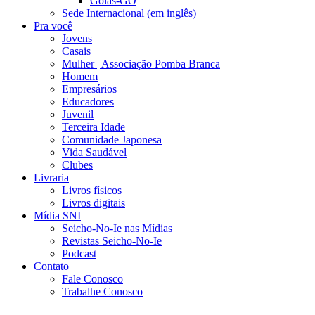
Goiás-GO
Sede Internacional (em inglês)
Pra você
Jovens
Casais
Mulher | Associação Pomba Branca
Homem
Empresários
Educadores
Juvenil
Terceira Idade
Comunidade Japonesa
Vida Saudável
Clubes
Livraria
Livros físicos
Livros digitais
Mídia SNI
Seicho-No-Ie nas Mídias
Revistas Seicho-No-Ie
Podcast
Contato
Fale Conosco
Trabalhe Conosco