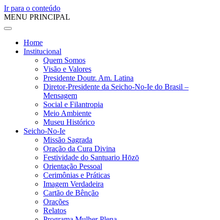
Ir para o conteúdo
MENU PRINCIPAL
Home
Institucional
Quem Somos
Visão e Valores
Presidente Doutr. Am. Latina
Diretor-Presidente da Seicho-No-Ie do Brasil –
Mensagem
Social e Filantropia
Meio Ambiente
Museu Histórico
Seicho-No-Ie
Missão Sagrada
Oração da Cura Divina
Festividade do Santuario Hōzō
Orientação Pessoal
Cerimônias e Práticas
Imagem Verdadeira
Cartão de Bênção
Orações
Relatos
Programa Mulher Plena