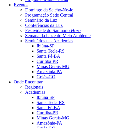
Eventos
Domingo da Seicho-No-Ie
Programação Sede Central
Seminário da Luz
Conferências da Luz
Festividade do Santuario
Hōzō
Semana da Paz e do Meio Ambiente
Seminários nas Academias
Ibiúna-SP
Santa Tecla-RS
Santa Fé-BA
Curitiba-PR
Minas Gerais-MG
Amazônia-PA
Goiás-GO
Onde Encontrar
Regionais
Academias
Ibiúna-SP
Santa Tecla-RS
Santa Fé-BA
Curitiba-PR
Minas Gerais-MG
Amazônia-PA