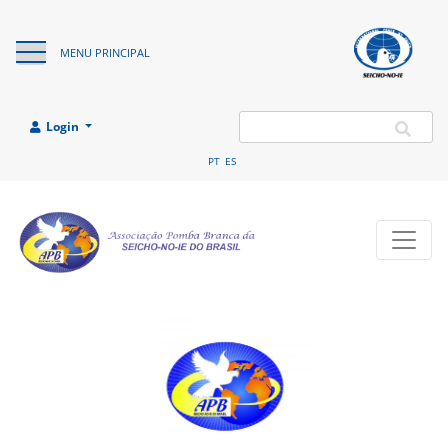
institucional
da
SEICHO-NO-IE
Organização
MENU PRINCIPAL
DO BRASIL
religiosa
SEICHO-NO-IE
DO BRASIL
Login
PT
ES