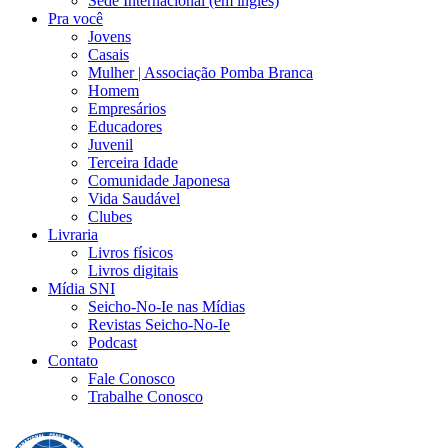
Sede Internacional (em inglês)
Pra você
Jovens
Casais
Mulher | Associação Pomba Branca
Homem
Empresários
Educadores
Juvenil
Terceira Idade
Comunidade Japonesa
Vida Saudável
Clubes
Livraria
Livros físicos
Livros digitais
Mídia SNI
Seicho-No-Ie nas Mídias
Revistas Seicho-No-Ie
Podcast
Contato
Fale Conosco
Trabalhe Conosco