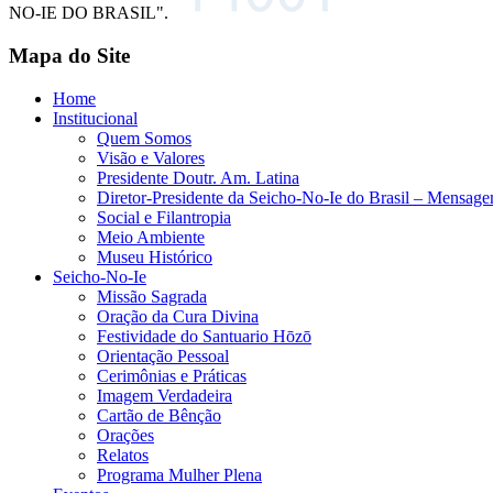
NO-IE DO BRASIL".
Mapa do Site
Home
Institucional
Quem Somos
Visão e Valores
Presidente Doutr. Am. Latina
Diretor-Presidente da Seicho-No-Ie do Brasil – Mensag
Social e Filantropia
Meio Ambiente
Museu Histórico
Seicho-No-Ie
Missão Sagrada
Oração da Cura Divina
Festividade do Santuario Hōzō
Orientação Pessoal
Cerimônias e Práticas
Imagem Verdadeira
Cartão de Bênção
Orações
Relatos
Programa Mulher Plena