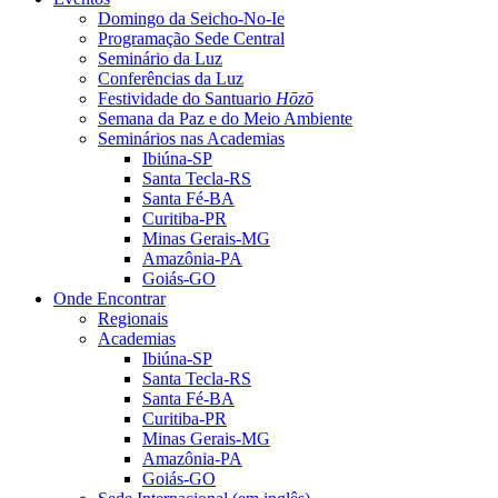
Domingo da Seicho-No-Ie
Programação Sede Central
Seminário da Luz
Conferências da Luz
Festividade do Santuario
Hōzō
Semana da Paz e do Meio Ambiente
Seminários nas Academias
Ibiúna-SP
Santa Tecla-RS
Santa Fé-BA
Curitiba-PR
Minas Gerais-MG
Amazônia-PA
Goiás-GO
Onde Encontrar
Regionais
Academias
Ibiúna-SP
Santa Tecla-RS
Santa Fé-BA
Curitiba-PR
Minas Gerais-MG
Amazônia-PA
Goiás-GO