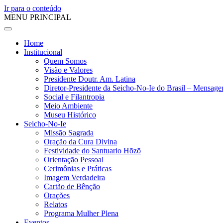
Ir para o conteúdo
MENU PRINCIPAL
Home
Institucional
Quem Somos
Visão e Valores
Presidente Doutr. Am. Latina
Diretor-Presidente da Seicho-No-Ie do Brasil – Mensag
Social e Filantropia
Meio Ambiente
Museu Histórico
Seicho-No-Ie
Missão Sagrada
Oração da Cura Divina
Festividade do Santuario Hōzō
Orientação Pessoal
Cerimônias e Práticas
Imagem Verdadeira
Cartão de Bênção
Orações
Relatos
Programa Mulher Plena
Eventos