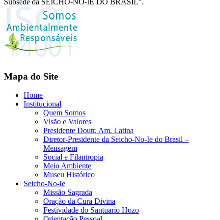
Subsede da SEICHO-NO-IE DO BRASIL".
Mapa do Site
Home
Institucional
Quem Somos
Visão e Valores
Presidente Doutr. Am. Latina
Diretor-Presidente da Seicho-No-Ie do Brasil –
Mensagem
Social e Filantropia
Meio Ambiente
Museu Histórico
Seicho-No-Ie
Missão Sagrada
Oração da Cura Divina
Festividade do Santuario Hōzō
Orientação Pessoal