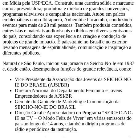
em Mídia pela USP/ECA. Construiu uma carreira sólida e marcante
como apresentadora, produtora e diretora de grandes convenções,
programas televisivos e campanhas nacionais. Atuou em palcos
emblemáticos como Ibirapuera, Anhembi e Pacaembu, conduzindo
eventos para mais de 28 mil pessoas. Também produziu conteúdos,
entrevistas e materiais audiovisuais exibidos em diversas emissoras
do país, consolidando sua experiência na criação e condução de
projetos de grande impacto. É palestrante no Brasil e no exterior,
levando mensagens de espiritualidade, comunicação e inspiração a
diferentes públicos.
Natural de São Paulo, iniciou sua jornada na Seicho-No-Ie em 1987
e, desde então, desempenhou funções de grande relevância, como:
Vice-Presidente da Associação dos Jovens da SEICHO-NO-
IE DO BRASIL (AJSI/BR)
Diretora Nacional do Departamento Feminino e Jovens
Empreendedores da AJSI/BR
Gerente do Gabinete de Marketing e Comunicação da
SEICHO-NO-IE DO BRASIL
Direção Geral e Apresentadora do Programa “SEICHO-NO-
IE na TV – O Modo Feliz de Viver” em várias emissoras do
país ao longo de 14 anos, e também dirigiu programas de
rádio e periódicos da instituição.