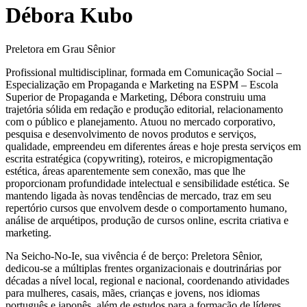
Débora Kubo
Preletora em Grau Sênior
Profissional multidisciplinar, formada em Comunicação Social –
Especialização em Propaganda e Marketing na ESPM – Escola
Superior de Propaganda e Marketing, Débora construiu uma
trajetória sólida em redação e produção editorial, relacionamento
com o público e planejamento. Atuou no mercado corporativo,
pesquisa e desenvolvimento de novos produtos e serviços,
qualidade, empreendeu em diferentes áreas e hoje presta serviços em
escrita estratégica (copywriting), roteiros, e micropigmentação
estética, áreas aparentemente sem conexão, mas que lhe
proporcionam profundidade intelectual e sensibilidade estética. Se
mantendo ligada às novas tendências de mercado, traz em seu
repertório cursos que envolvem desde o comportamento humano,
análise de arquétipos, produção de cursos online, escrita criativa e
marketing.
Na Seicho-No-Ie, sua vivência é de berço: Preletora Sênior,
dedicou-se a múltiplas frentes organizacionais e doutrinárias por
décadas a nível local, regional e nacional, coordenando atividades
para mulheres, casais, mães, crianças e jovens, nos idiomas
português e japonês, além de estudos para a formação de líderes.