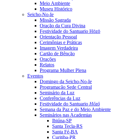
Meio Ambiente
Museu Histórico
Seicho-No-Ie
Missão Sagrada
Oração da Cura Divina
Festividade do Santuario Hōzō
Orientação Pessoal
Cerimônias e Práticas
Imagem Verdadeira
Cartão de Bênção
Orações
Relatos
Programa Mulher Plena
Eventos
Domingo da Seicho-No-Ie
Programação Sede Central
Seminário da Luz
Conferências da Luz
Festividade do Santuario
Hōzō
Semana da Paz e do Meio Ambiente
Seminários nas Academias
Ibiúna-SP
Santa Tecla-RS
Santa Fé-BA
Curitiba-PR