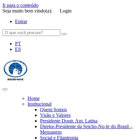
Ir para o conteúdo
Seja muito bem vindo(a):
Login
Entrar
PT
ES
SEICHO-NO-IE DO BRASIL
Portal institucional da Organização religiosa SEICHO-NO-IE DO
BRASIL
Home
Institucional
Quem Somos
Visão e Valores
Presidente Doutr. Am. Latina
Diretor-Presidente da Seicho-No-Ie do Brasil –
Mensagem
Social e Filantropia