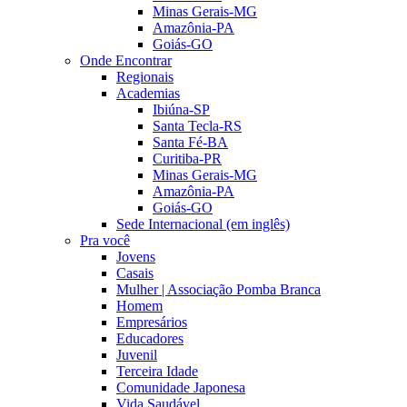
Minas Gerais-MG
Amazônia-PA
Goiás-GO
Onde Encontrar
Regionais
Academias
Ibiúna-SP
Santa Tecla-RS
Santa Fé-BA
Curitiba-PR
Minas Gerais-MG
Amazônia-PA
Goiás-GO
Sede Internacional (em inglês)
Pra você
Jovens
Casais
Mulher | Associação Pomba Branca
Homem
Empresários
Educadores
Juvenil
Terceira Idade
Comunidade Japonesa
Vida Saudável