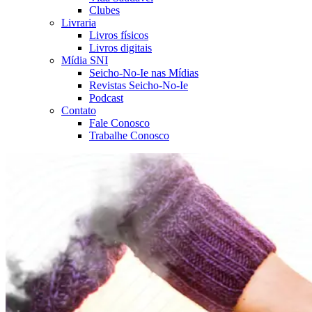
Clubes
Livraria
Livros físicos
Livros digitais
Mídia SNI
Seicho-No-Ie nas Mídias
Revistas Seicho-No-Ie
Podcast
Contato
Fale Conosco
Trabalhe Conosco