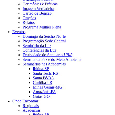
Cerimônias e Práticas
Imagem Verdadeira
Cartão de Bênção
Orações
Relatos
Programa Mulher Plena
Eventos
Domingo da Seicho-No-Ie
Programação Sede Central
Seminário da Luz
Conferências da Luz
Festividade do Santuario
Hōzō
Semana da Paz e do Meio Ambiente
Seminários nas Academias
Ibiúna-SP
Santa Tecla-RS
Santa Fé-BA
Curitiba-PR
Minas Gerais-MG
Amazônia-PA
Goiás-GO
Onde Encontrar
Regionais
Academias
Ibiúna-SP