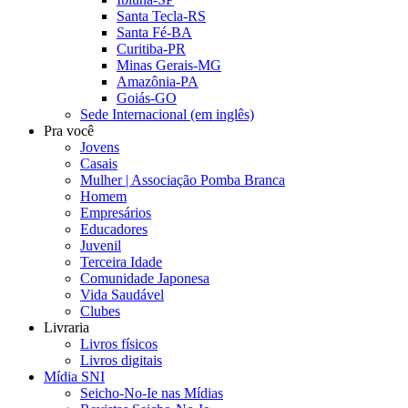
Santa Tecla-RS
Santa Fé-BA
Curitiba-PR
Minas Gerais-MG
Amazônia-PA
Goiás-GO
Sede Internacional (em inglês)
Pra você
Jovens
Casais
Mulher | Associação Pomba Branca
Homem
Empresários
Educadores
Juvenil
Terceira Idade
Comunidade Japonesa
Vida Saudável
Clubes
Livraria
Livros físicos
Livros digitais
Mídia SNI
Seicho-No-Ie nas Mídias