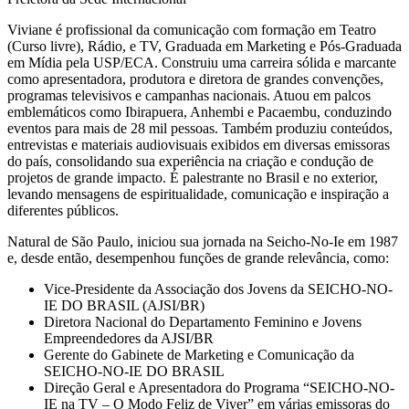
Viviane é profissional da comunicação com formação em Teatro
(Curso livre), Rádio, e TV, Graduada em Marketing e Pós-Graduada
em Mídia pela USP/ECA. Construiu uma carreira sólida e marcante
como apresentadora, produtora e diretora de grandes convenções,
programas televisivos e campanhas nacionais. Atuou em palcos
emblemáticos como Ibirapuera, Anhembi e Pacaembu, conduzindo
eventos para mais de 28 mil pessoas. Também produziu conteúdos,
entrevistas e materiais audiovisuais exibidos em diversas emissoras
do país, consolidando sua experiência na criação e condução de
projetos de grande impacto. É palestrante no Brasil e no exterior,
levando mensagens de espiritualidade, comunicação e inspiração a
diferentes públicos.
Natural de São Paulo, iniciou sua jornada na Seicho-No-Ie em 1987
e, desde então, desempenhou funções de grande relevância, como:
Vice-Presidente da Associação dos Jovens da SEICHO-NO-
IE DO BRASIL (AJSI/BR)
Diretora Nacional do Departamento Feminino e Jovens
Empreendedores da AJSI/BR
Gerente do Gabinete de Marketing e Comunicação da
SEICHO-NO-IE DO BRASIL
Direção Geral e Apresentadora do Programa “SEICHO-NO-
IE na TV – O Modo Feliz de Viver” em várias emissoras do