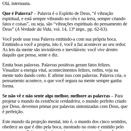
Olá, internauta.
Que é Palavra?
– Palavra é o Espírito de Deus, “é vibração
espiritual, e está sempre vibrando no céu e na terra, sempre criando
fatos e coisas”, ou seja, são “vibrações espirituais do pensamento de
Deus” (
A Verdade da Vida
, vol. 14, 13ª impr., pp. 62-63).
Você pode usar essa Palavra emitindo-a com sua própria boca.
Emitindo-a você a projeta, isto é, você a faz acontecer ao seu redor.
As leis da mente são invioláveis e inevitáveis: você
vive dentro
daquilo que pensa, sente e diz.
Emita boas palavras. Palavras positivas geram fatos felizes.
Visualize a energia vital, acontecimentos felizes, enfim, veja na
mente tudo dando certo. E afirme isso com palavras. Palavra cria, o
pensamento acontece, o que você segura na mente sempre ganha
forma.
Se não vê e não sente algo melhor, melhore as palavras
– Para
projetar o mundo da
existência verdadeira
, o mundo perfeito criado
por Deus, devemos primar por palavras sintonizadas com Deus, que
é perfeição.
Este mundo da projeção mental, isto é, o mundo dos cinco sentidos,
obedece ao que é dito pela boca, mostrado no rosto e emitido pelo