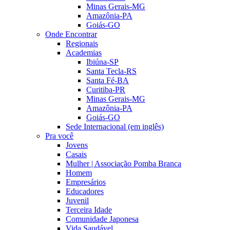
Minas Gerais-MG
Amazônia-PA
Goiás-GO
Onde Encontrar
Regionais
Academias
Ibiúna-SP
Santa Tecla-RS
Santa Fé-BA
Curitiba-PR
Minas Gerais-MG
Amazônia-PA
Goiás-GO
Sede Internacional (em inglês)
Pra você
Jovens
Casais
Mulher | Associação Pomba Branca
Homem
Empresários
Educadores
Juvenil
Terceira Idade
Comunidade Japonesa
Vida Saudável