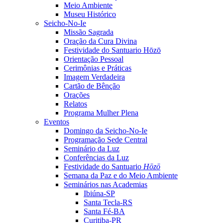
Meio Ambiente
Museu Histórico
Seicho-No-Ie
Missão Sagrada
Oração da Cura Divina
Festividade do Santuario Hōzō
Orientação Pessoal
Cerimônias e Práticas
Imagem Verdadeira
Cartão de Bênção
Orações
Relatos
Programa Mulher Plena
Eventos
Domingo da Seicho-No-Ie
Programação Sede Central
Seminário da Luz
Conferências da Luz
Festividade do Santuario
Hōzō
Semana da Paz e do Meio Ambiente
Seminários nas Academias
Ibiúna-SP
Santa Tecla-RS
Santa Fé-BA
Curitiba-PR