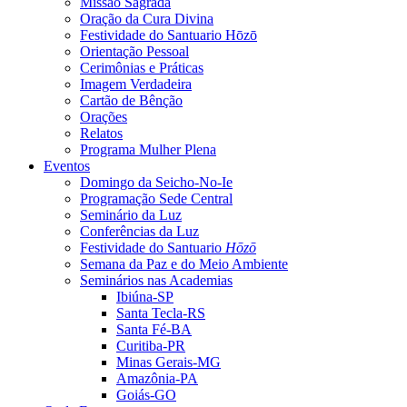
Missão Sagrada
Oração da Cura Divina
Festividade do Santuario Hōzō
Orientação Pessoal
Cerimônias e Práticas
Imagem Verdadeira
Cartão de Bênção
Orações
Relatos
Programa Mulher Plena
Eventos
Domingo da Seicho-No-Ie
Programação Sede Central
Seminário da Luz
Conferências da Luz
Festividade do Santuario
Hōzō
Semana da Paz e do Meio Ambiente
Seminários nas Academias
Ibiúna-SP
Santa Tecla-RS
Santa Fé-BA
Curitiba-PR
Minas Gerais-MG
Amazônia-PA
Goiás-GO