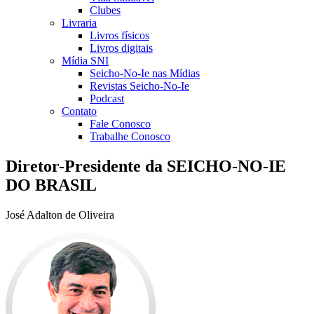
Clubes
Livraria
Livros físicos
Livros digitais
Mídia SNI
Seicho-No-Ie nas Mídias
Revistas Seicho-No-Ie
Podcast
Contato
Fale Conosco
Trabalhe Conosco
Diretor-Presidente da SEICHO-NO-IE
DO BRASIL
José Adalton de Oliveira