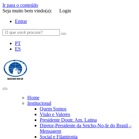
Ir para o conteúdo
Seja muito bem vindo(a):
Login
Entrar
PT
ES
SEICHO-NO-IE DO BRASIL
Portal institucional da Organização religiosa SEICHO-NO-IE DO
BRASIL
Home
Institucional
Quem Somos
Visão e Valores
Presidente Doutr. Am. Latina
Diretor-Presidente da Seicho-No-Ie do Brasil –
Mensagem
Social e Filantropia