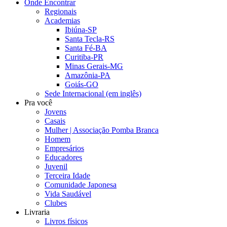
Onde Encontrar
Regionais
Academias
Ibiúna-SP
Santa Tecla-RS
Santa Fé-BA
Curitiba-PR
Minas Gerais-MG
Amazônia-PA
Goiás-GO
Sede Internacional (em inglês)
Pra você
Jovens
Casais
Mulher | Associação Pomba Branca
Homem
Empresários
Educadores
Juvenil
Terceira Idade
Comunidade Japonesa
Vida Saudável
Clubes
Livraria
Livros físicos