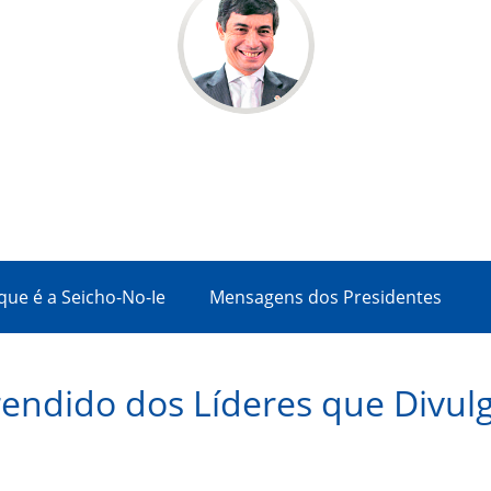
que é a Seicho-No-Ie
Mensagens dos Presidentes
endido dos Líderes que Divul