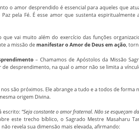
anto o amor desprendido é essencial para aqueles que at
az pela Fé. É esse amor que sustenta espiritualmente a 
 que vai muito além do exercício das funções organizacio
nte a missão de
manifestar o Amor de Deus em ação
, tor
esprendimento
– Chamamos de Apóstolos da Missão Sagr
r de desprendimento, na qual o amor não se limita a víncul
e nos são próximos. Ele abrange a tudo e a todos de form
mesma origem Divina.
á escrito:
“Seja constante o amor fraternal. Não se esqueçam da 
Sobre este trecho bíblico, o Sagrado Mestre Masaharu T
e não revela sua dimensão mais elevada, afirmando: