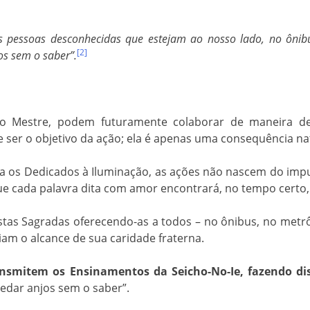
às pessoas desconhecidas que estejam ao nosso lado, no ôni
[2]
os sem o saber”.
o Mestre, podem futuramente colaborar de maneira dec
e ser o objetivo da ação; ela é apenas uma consequência na
a os Dedicados à Iluminação, as ações não nascem do impu
ue cada palavra dita com amor encontrará, no tempo certo,
istas Sagradas oferecendo-as a todos – no ônibus, no metr
iam o alcance de sua caridade fraterna.
ansmitem os Ensinamentos da Seicho-No-Ie, fazendo di
spedar anjos sem o saber”.