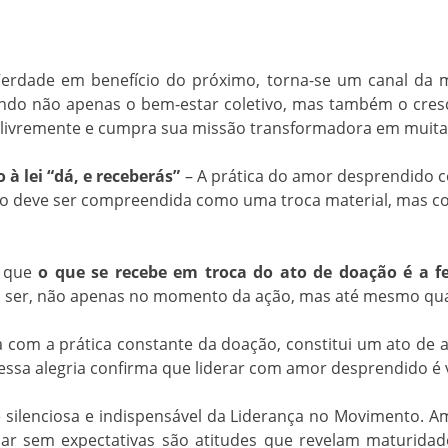
Verdade em benefício do próximo, torna-se um canal da m
endo não apenas o bem-estar coletivo, mas também o cresc
ua livremente e cumpra sua missão transformadora em muita
à lei “dá, e receberás”
– A prática do amor desprendido c
 não deve ser compreendida como uma troca material, mas c
m que
o que se recebe em troca do ato de doação é a fe
 ser, não apenas no momento da ação, mas até mesmo quan
fica com a prática constante da doação, constitui um ato d
 essa alegria confirma que liderar com amor desprendido é 
 silenciosa e indispensável da Liderança no Movimento. A
r sem expectativas são atitudes que revelam maturidade