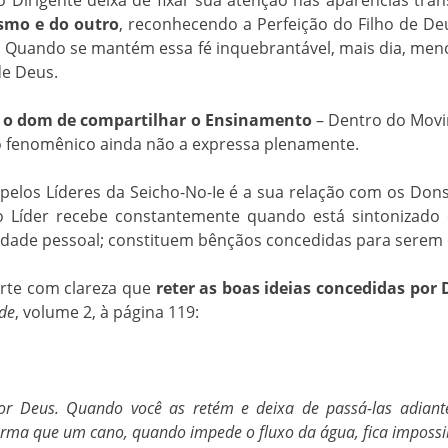
Dirigente deixa de fixar sua atenção nas aparências tran
smo e do outro
, reconhecendo a Perfeição do Filho de Deu
. Quando se mantém essa fé inquebrantável, mais dia, men
de Deus.
e e o dom de compartilhar o Ensinamento
– Dentro do Movim
 fenomênico ainda não a expressa plenamente.
pelos Líderes da Seicho-No-Ie é a sua relação com os Don
Líder recebe constantemente quando está sintonizado c
edade pessoal; constituem bênçãos concedidas para serem
rte com clareza que
reter as boas ideias concedidas por
de
, volume 2, à página 119:
or Deus. Quando você as retém e deixa de passá-las adiant
rma que um cano, quando impede o fluxo da água, fica impossibi