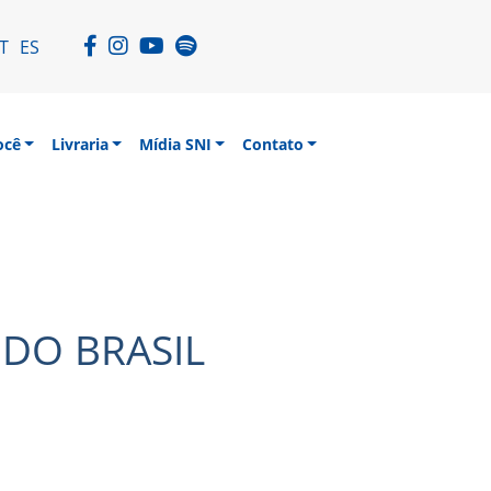
T
ES
ocê
Livraria
Mídia SNI
Contato
 DO BRASIL