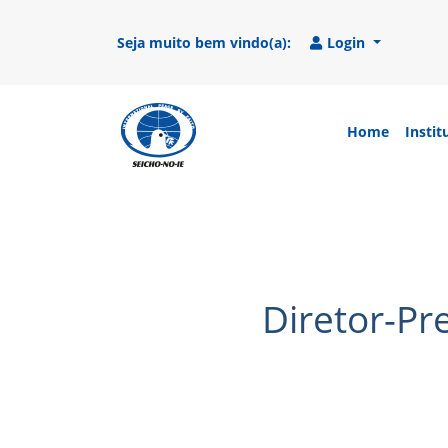
Seja muito bem vindo(a):
Login
Home
Instit
SEICHO-NO-IE DO BRASIL
Portal institucional da Organização religio
Diretor-P