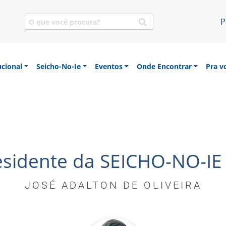
P
ucional
Seicho-No-Ie
Eventos
Onde Encontrar
Pra v
sa SEICHO-NO-IE DO BRASIL
residente da SEICHO-NO-IE
JOSÉ ADALTON DE OLIVEIRA