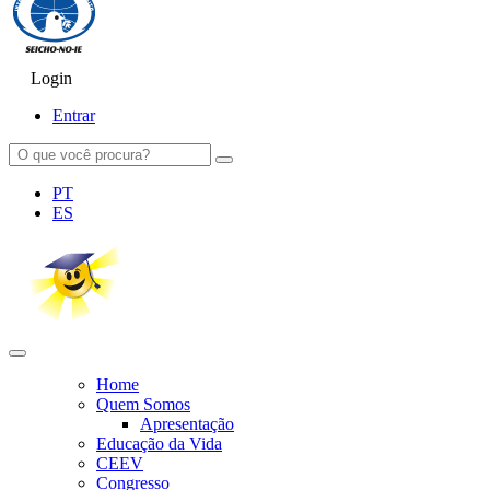
Login
SEICHO-NO-IE DO BRASIL
Portal institucional da Organização religiosa SEICHO-NO-IE DO 
Entrar
PT
ES
Home
Quem Somos
Apresentação
Educação da Vida
CEEV
Congresso