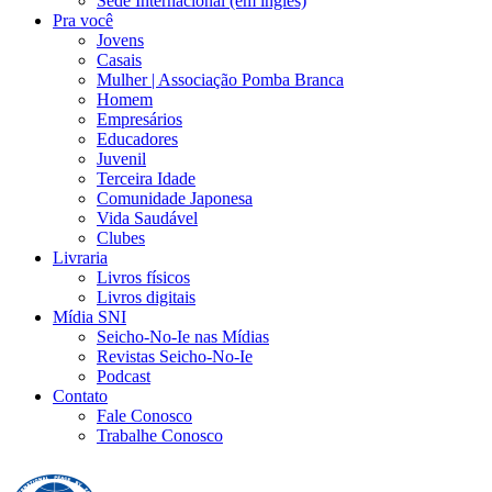
Sede Internacional (em inglês)
Pra você
Jovens
Casais
Mulher | Associação Pomba Branca
Homem
Empresários
Educadores
Juvenil
Terceira Idade
Comunidade Japonesa
Vida Saudável
Clubes
Livraria
Livros físicos
Livros digitais
Mídia SNI
Seicho-No-Ie nas Mídias
Revistas Seicho-No-Ie
Podcast
Contato
Fale Conosco
Trabalhe Conosco