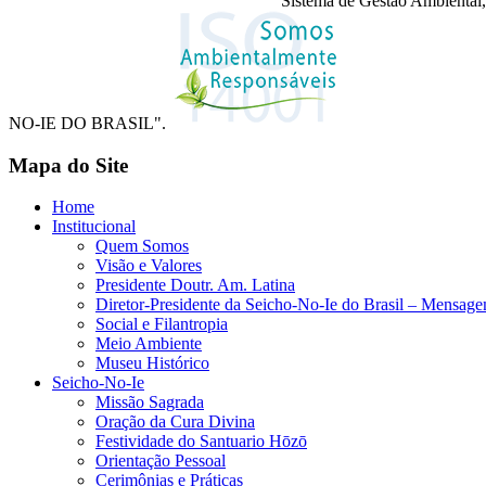
"Sistema de Gestão Ambiental,
NO-IE DO BRASIL".
Mapa do Site
Home
Institucional
Quem Somos
Visão e Valores
Presidente Doutr. Am. Latina
Diretor-Presidente da Seicho-No-Ie do Brasil – Mensag
Social e Filantropia
Meio Ambiente
Museu Histórico
Seicho-No-Ie
Missão Sagrada
Oração da Cura Divina
Festividade do Santuario Hōzō
Orientação Pessoal
Cerimônias e Práticas