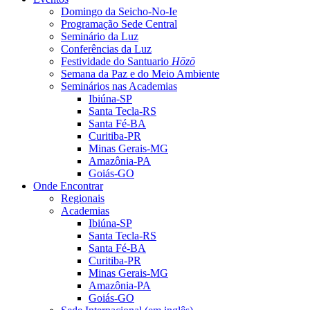
Domingo da Seicho-No-Ie
Programação Sede Central
Seminário da Luz
Conferências da Luz
Festividade do Santuario
Hōzō
Semana da Paz e do Meio Ambiente
Seminários nas Academias
Ibiúna-SP
Santa Tecla-RS
Santa Fé-BA
Curitiba-PR
Minas Gerais-MG
Amazônia-PA
Goiás-GO
Onde Encontrar
Regionais
Academias
Ibiúna-SP
Santa Tecla-RS
Santa Fé-BA
Curitiba-PR
Minas Gerais-MG
Amazônia-PA
Goiás-GO