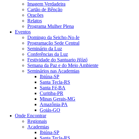
Imagem Verdadeira
Cartão de Bênção
Orações
Relatos
Programa Mulher Plena
Eventos
Domingo da Seicho-No-Ie
Programação Sede Central
Seminário da Luz
Conferências da Luz
Festividade do Santuario
Hōzō
Semana da Paz e do Meio Ambiente
Seminários nas Academias
Ibiúna-SP
Santa Tecla-RS
Santa Fé-BA
Curitiba-PR
Minas Gerais-MG
Amazônia-PA
Goiás-GO
Onde Encontrar
Regionais
Academias
Ibiúna-SP
Santa Tecla-RS