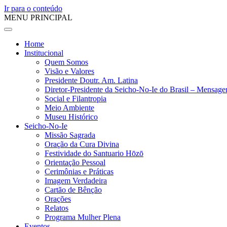
Ir para o conteúdo
MENU PRINCIPAL
Home
Institucional
Quem Somos
Visão e Valores
Presidente Doutr. Am. Latina
Diretor-Presidente da Seicho-No-Ie do Brasil – Mensag
Social e Filantropia
Meio Ambiente
Museu Histórico
Seicho-No-Ie
Missão Sagrada
Oração da Cura Divina
Festividade do Santuario Hōzō
Orientação Pessoal
Cerimônias e Práticas
Imagem Verdadeira
Cartão de Bênção
Orações
Relatos
Programa Mulher Plena
Eventos