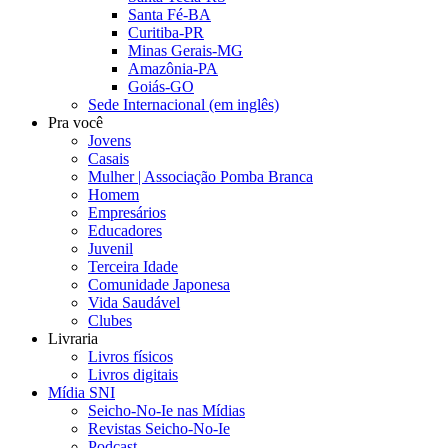
Santa Fé-BA
Curitiba-PR
Minas Gerais-MG
Amazônia-PA
Goiás-GO
Sede Internacional (em inglês)
Pra você
Jovens
Casais
Mulher | Associação Pomba Branca
Homem
Empresários
Educadores
Juvenil
Terceira Idade
Comunidade Japonesa
Vida Saudável
Clubes
Livraria
Livros físicos
Livros digitais
Mídia SNI
Seicho-No-Ie nas Mídias
Revistas Seicho-No-Ie
Podcast