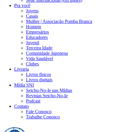
Sede Internacional (em inglês)
Pra você
Jovens
Casais
Mulher | Associação Pomba Branca
Homem
Empresários
Educadores
Juvenil
Terceira Idade
Comunidade Japonesa
Vida Saudável
Clubes
Livraria
Livros físicos
Livros digitais
Mídia SNI
Seicho-No-Ie nas Mídias
Revistas Seicho-No-Ie
Podcast
Contato
Fale Conosco
Trabalhe Conosco