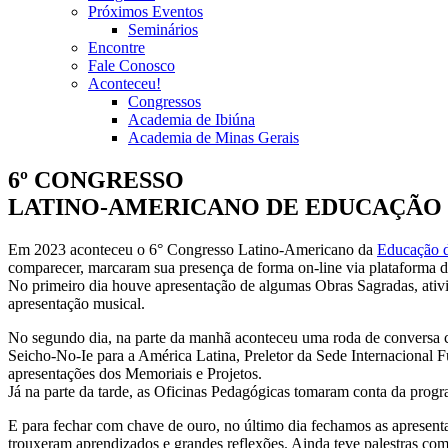
Próximos Eventos
Seminários
Encontre
Fale Conosco
Aconteceu!
Congressos
Academia de Ibiúna
Academia de Minas Gerais
6º CONGRESSO
LATINO-AMERICANO DE EDUCAÇÃO D
Em 2023 aconteceu o 6° Congresso Latino-Americano da
Educação 
comparecer, marcaram sua presença de forma on-line via plataforma d
No primeiro dia houve apresentação de algumas Obras Sagradas, ativid
apresentação musical.
No segundo dia, na parte da manhã aconteceu uma roda de conversa
Seicho-No-Ie para a América Latina, Preletor da Sede Internacion
apresentações dos Memoriais e Projetos.
Já na parte da tarde, as Oficinas Pedagógicas tomaram conta da pr
E para fechar com chave de ouro, no último dia fechamos as apresenta
trouxeram aprendizados e grandes reflexões. Ainda teve palestras com