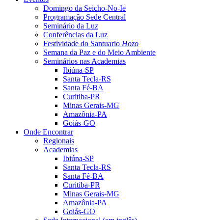
Domingo da Seicho-No-Ie
Programação Sede Central
Seminário da Luz
Conferências da Luz
Festividade do Santuario
Hōzō
Semana da Paz e do Meio Ambiente
Seminários nas Academias
Ibiúna-SP
Santa Tecla-RS
Santa Fé-BA
Curitiba-PR
Minas Gerais-MG
Amazônia-PA
Goiás-GO
Onde Encontrar
Regionais
Academias
Ibiúna-SP
Santa Tecla-RS
Santa Fé-BA
Curitiba-PR
Minas Gerais-MG
Amazônia-PA
Goiás-GO