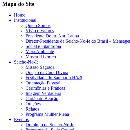
Mapa do Site
Home
Institucional
Quem Somos
Visão e Valores
Presidente Doutr. Am. Latina
Diretor-Presidente da Seicho-No-Ie do Brasil – Mensag
Social e Filantropia
Meio Ambiente
Museu Histórico
Seicho-No-Ie
Missão Sagrada
Oração da Cura Divina
Festividade do Santuario Hōzō
Orientação Pessoal
Cerimônias e Práticas
Imagem Verdadeira
Cartão de Bênção
Orações
Relatos
Programa Mulher Plena
Eventos
Domingo da Seicho-No-Ie
Programação Sede Central