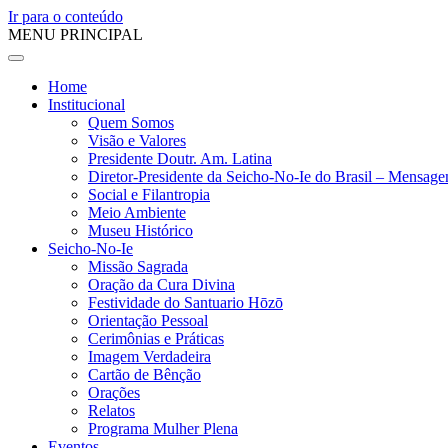
Ir para o conteúdo
MENU PRINCIPAL
Home
Institucional
Quem Somos
Visão e Valores
Presidente Doutr. Am. Latina
Diretor-Presidente da Seicho-No-Ie do Brasil – Mensag
Social e Filantropia
Meio Ambiente
Museu Histórico
Seicho-No-Ie
Missão Sagrada
Oração da Cura Divina
Festividade do Santuario Hōzō
Orientação Pessoal
Cerimônias e Práticas
Imagem Verdadeira
Cartão de Bênção
Orações
Relatos
Programa Mulher Plena
Eventos