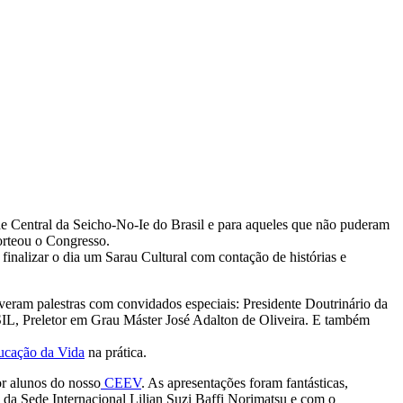
e Central da Seicho-No-Ie do Brasil e para aqueles que não puderam
orteou o Congresso.
finalizar o dia um Sarau Cultural com contação de histórias e
iveram palestras com convidados especiais: Presidente Doutrinário da
L, Preletor em Grau Máster José Adalton de Oliveira. E também
ucação da Vida
na prática.
or alunos do nosso
CEEV
. As apresentações foram fantásticas,
 da Sede Internacional Lilian Suzi Baffi Norimatsu e com o