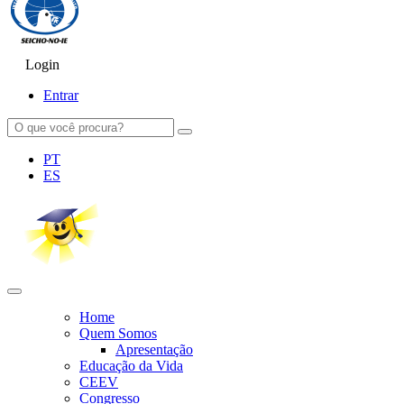
Login
SEICHO-NO-IE DO BRASIL
Portal institucional da Organização religiosa SEICHO-NO-IE DO 
Entrar
PT
ES
Home
Quem Somos
Apresentação
Educação da Vida
CEEV
Congresso