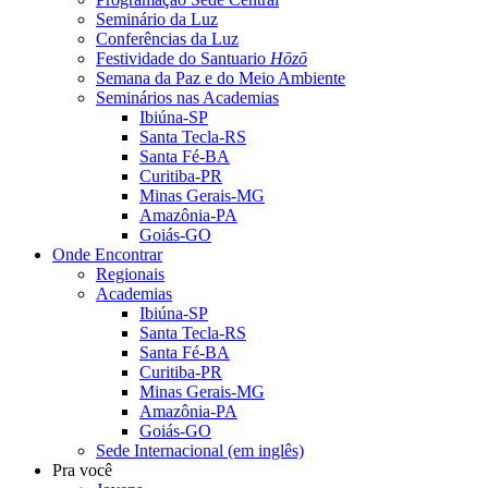
Seminário da Luz
Conferências da Luz
Festividade do Santuario
Hōzō
Semana da Paz e do Meio Ambiente
Seminários nas Academias
Ibiúna-SP
Santa Tecla-RS
Santa Fé-BA
Curitiba-PR
Minas Gerais-MG
Amazônia-PA
Goiás-GO
Onde Encontrar
Regionais
Academias
Ibiúna-SP
Santa Tecla-RS
Santa Fé-BA
Curitiba-PR
Minas Gerais-MG
Amazônia-PA
Goiás-GO
Sede Internacional (em inglês)
Pra você