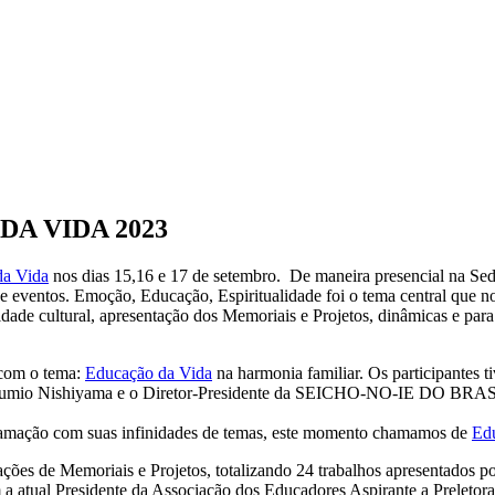
A VIDA 2023
da Vida
nos dias 15,16 e 17 de setembro. De maneira presencial na Sed
e eventos. Emoção, Educação, Espiritualidade foi o tema central que n
ade cultural, apresentação dos Memoriais e Projetos, dinâmicas e para 
 com o tema:
Educação da Vida
na harmonia familiar. Os participantes t
al Fumio Nishiyama e o Diretor-Presidente da SEICHO-NO-IE DO BRASI
ogramação com suas infinidades de temas, este momento chamamos de
Ed
ções de Memoriais e Projetos, totalizando 24 trabalhos apresentados p
 a atual Presidente da Associação dos Educadores Aspirante a Preletora