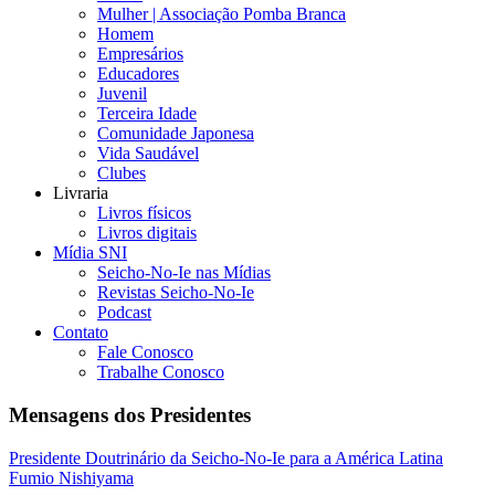
Mulher | Associação Pomba Branca
Homem
Empresários
Educadores
Juvenil
Terceira Idade
Comunidade Japonesa
Vida Saudável
Clubes
Livraria
Livros físicos
Livros digitais
Mídia SNI
Seicho-No-Ie nas Mídias
Revistas Seicho-No-Ie
Podcast
Contato
Fale Conosco
Trabalhe Conosco
Mensagens dos Presidentes
Presidente Doutrinário da Seicho-No-Ie para a América Latina
Fumio Nishiyama