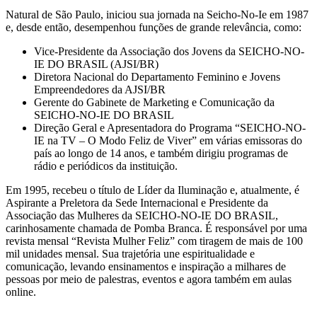
Natural de São Paulo, iniciou sua jornada na Seicho-No-Ie em 1987
e, desde então, desempenhou funções de grande relevância, como:
Vice-Presidente da Associação dos Jovens da SEICHO-NO-
IE DO BRASIL (AJSI/BR)
Diretora Nacional do Departamento Feminino e Jovens
Empreendedores da AJSI/BR
Gerente do Gabinete de Marketing e Comunicação da
SEICHO-NO-IE DO BRASIL
Direção Geral e Apresentadora do Programa “SEICHO-NO-
IE na TV – O Modo Feliz de Viver” em várias emissoras do
país ao longo de 14 anos, e também dirigiu programas de
rádio e periódicos da instituição.
Em 1995, recebeu o título de Líder da Iluminação e, atualmente, é
Aspirante a Preletora da Sede Internacional e Presidente da
Associação das Mulheres da SEICHO-NO-IE DO BRASIL,
carinhosamente chamada de Pomba Branca. É responsável por uma
revista mensal “Revista Mulher Feliz” com tiragem de mais de 100
mil unidades mensal. Sua trajetória une espiritualidade e
comunicação, levando ensinamentos e inspiração a milhares de
pessoas por meio de palestras, eventos e agora também em aulas
online.