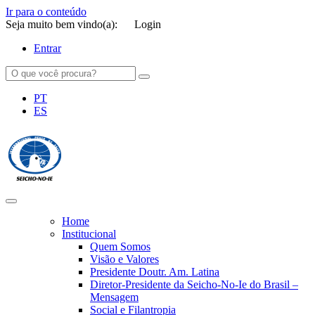
Ir para o conteúdo
Seja muito bem vindo(a):
Login
Entrar
PT
ES
SEICHO-NO-IE DO BRASIL
Portal institucional da Organização religiosa SEICHO-NO-IE DO
BRASIL
Home
Institucional
Quem Somos
Visão e Valores
Presidente Doutr. Am. Latina
Diretor-Presidente da Seicho-No-Ie do Brasil –
Mensagem
Social e Filantropia