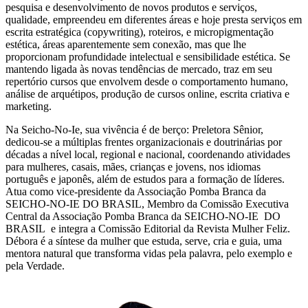
pesquisa e desenvolvimento de novos produtos e serviços,
qualidade, empreendeu em diferentes áreas e hoje presta serviços em
escrita estratégica (copywriting), roteiros, e micropigmentação
estética, áreas aparentemente sem conexão, mas que lhe
proporcionam profundidade intelectual e sensibilidade estética. Se
mantendo ligada às novas tendências de mercado, traz em seu
repertório cursos que envolvem desde o comportamento humano,
análise de arquétipos, produção de cursos online, escrita criativa e
marketing.
Na Seicho-No-Ie, sua vivência é de berço: Preletora Sênior,
dedicou-se a múltiplas frentes organizacionais e doutrinárias por
décadas a nível local, regional e nacional, coordenando atividades
para mulheres, casais, mães, crianças e jovens, nos idiomas
português e japonês, além de estudos para a formação de líderes.
Atua como vice-presidente da Associação Pomba Branca da
SEICHO-NO-IE DO BRASIL, Membro da Comissão Executiva
Central da Associação Pomba Branca da SEICHO-NO-IE DO
BRASIL e integra a Comissão Editorial da Revista Mulher Feliz.
Débora é a síntese da mulher que estuda, serve, cria e guia, uma
mentora natural que transforma vidas pela palavra, pelo exemplo e
pela Verdade.