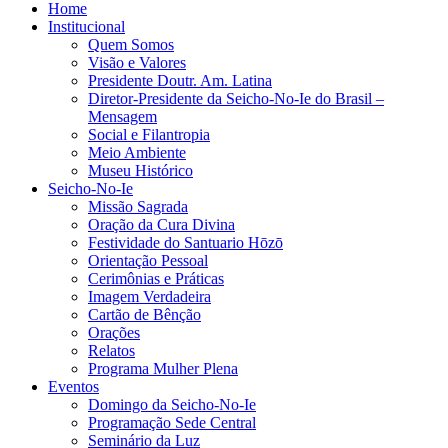
Home
Institucional
Quem Somos
Visão e Valores
Presidente Doutr. Am. Latina
Diretor-Presidente da Seicho-No-Ie do Brasil –
Mensagem
Social e Filantropia
Meio Ambiente
Museu Histórico
Seicho-No-Ie
Missão Sagrada
Oração da Cura Divina
Festividade do Santuario Hōzō
Orientação Pessoal
Cerimônias e Práticas
Imagem Verdadeira
Cartão de Bênção
Orações
Relatos
Programa Mulher Plena
Eventos
Domingo da Seicho-No-Ie
Programação Sede Central
Seminário da Luz