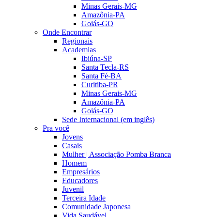
Minas Gerais-MG
Amazônia-PA
Goiás-GO
Onde Encontrar
Regionais
Academias
Ibiúna-SP
Santa Tecla-RS
Santa Fé-BA
Curitiba-PR
Minas Gerais-MG
Amazônia-PA
Goiás-GO
Sede Internacional (em inglês)
Pra você
Jovens
Casais
Mulher | Associação Pomba Branca
Homem
Empresários
Educadores
Juvenil
Terceira Idade
Comunidade Japonesa
Vida Saudável