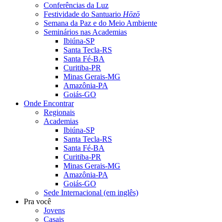
Conferências da Luz
Festividade do Santuario
Hōzō
Semana da Paz e do Meio Ambiente
Seminários nas Academias
Ibiúna-SP
Santa Tecla-RS
Santa Fé-BA
Curitiba-PR
Minas Gerais-MG
Amazônia-PA
Goiás-GO
Onde Encontrar
Regionais
Academias
Ibiúna-SP
Santa Tecla-RS
Santa Fé-BA
Curitiba-PR
Minas Gerais-MG
Amazônia-PA
Goiás-GO
Sede Internacional (em inglês)
Pra você
Jovens
Casais