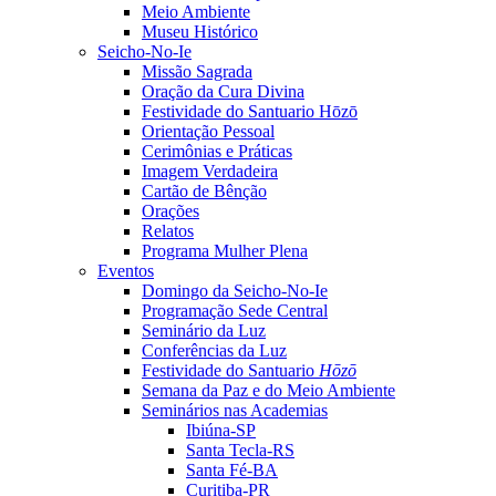
Meio Ambiente
Museu Histórico
Seicho-No-Ie
Missão Sagrada
Oração da Cura Divina
Festividade do Santuario Hōzō
Orientação Pessoal
Cerimônias e Práticas
Imagem Verdadeira
Cartão de Bênção
Orações
Relatos
Programa Mulher Plena
Eventos
Domingo da Seicho-No-Ie
Programação Sede Central
Seminário da Luz
Conferências da Luz
Festividade do Santuario
Hōzō
Semana da Paz e do Meio Ambiente
Seminários nas Academias
Ibiúna-SP
Santa Tecla-RS
Santa Fé-BA
Curitiba-PR