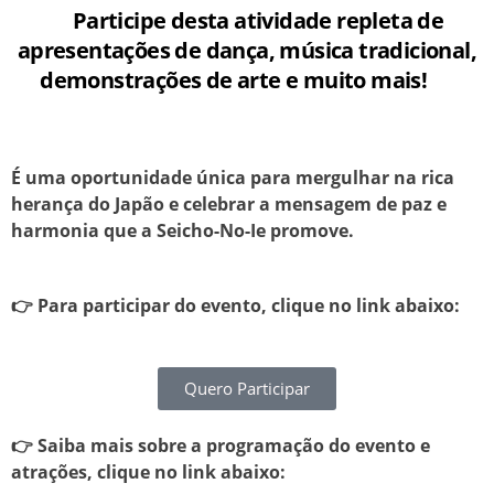
Participe desta atividade repleta de
apresentações de dança, música tradicional,
demonstrações de arte e muito mais!
É uma
oportunidade única para mergulhar na rica
Celebre a cultura japonesa no Festival do Japão!
🌸
herança do Japão e celebrar a mensagem de paz e
harmonia que a Seicho-No-Ie promove.
É com muita alegria que convidamos você para se juntar a
presente divulgando o seu modo de viver!
👉 Para participar do evento, clique no link abaixo:
Quero Participar
👉 Saiba mais sobre a programação do evento e
atrações, clique no link abaixo: