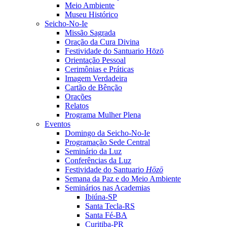
Meio Ambiente
Museu Histórico
Seicho-No-Ie
Missão Sagrada
Oração da Cura Divina
Festividade do Santuario Hōzō
Orientação Pessoal
Cerimônias e Práticas
Imagem Verdadeira
Cartão de Bênção
Orações
Relatos
Programa Mulher Plena
Eventos
Domingo da Seicho-No-Ie
Programação Sede Central
Seminário da Luz
Conferências da Luz
Festividade do Santuario
Hōzō
Semana da Paz e do Meio Ambiente
Seminários nas Academias
Ibiúna-SP
Santa Tecla-RS
Santa Fé-BA
Curitiba-PR