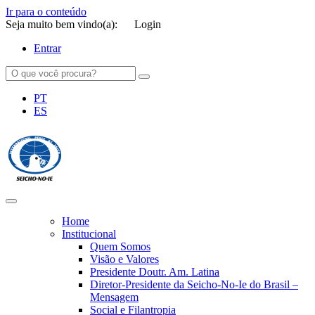
Ir para o conteúdo
Seja muito bem vindo(a):
Login
Entrar
PT
ES
SEICHO-NO-IE DO BRASIL
Portal institucional da Organização religiosa SEICHO-NO-IE DO
BRASIL
Home
Institucional
Quem Somos
Visão e Valores
Presidente Doutr. Am. Latina
Diretor-Presidente da Seicho-No-Ie do Brasil –
Mensagem
Social e Filantropia