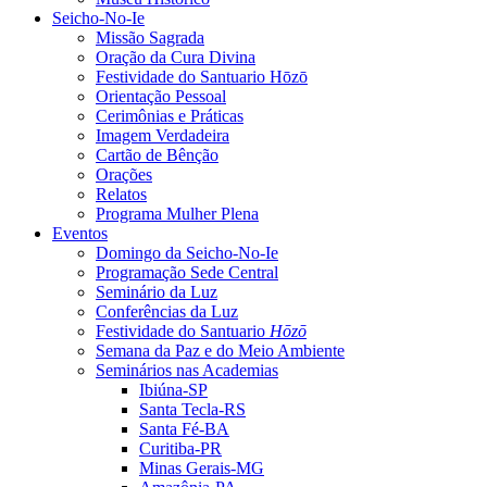
Seicho-No-Ie
Missão Sagrada
Oração da Cura Divina
Festividade do Santuario Hōzō
Orientação Pessoal
Cerimônias e Práticas
Imagem Verdadeira
Cartão de Bênção
Orações
Relatos
Programa Mulher Plena
Eventos
Domingo da Seicho-No-Ie
Programação Sede Central
Seminário da Luz
Conferências da Luz
Festividade do Santuario
Hōzō
Semana da Paz e do Meio Ambiente
Seminários nas Academias
Ibiúna-SP
Santa Tecla-RS
Santa Fé-BA
Curitiba-PR
Minas Gerais-MG