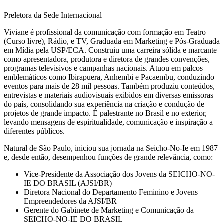
Preletora da Sede Internacional
Viviane é profissional da comunicação com formação em Teatro
(Curso livre), Rádio, e TV, Graduada em Marketing e Pós-Graduada
em Mídia pela USP/ECA. Construiu uma carreira sólida e marcante
como apresentadora, produtora e diretora de grandes convenções,
programas televisivos e campanhas nacionais. Atuou em palcos
emblemáticos como Ibirapuera, Anhembi e Pacaembu, conduzindo
eventos para mais de 28 mil pessoas. Também produziu conteúdos,
entrevistas e materiais audiovisuais exibidos em diversas emissoras
do país, consolidando sua experiência na criação e condução de
projetos de grande impacto. É palestrante no Brasil e no exterior,
levando mensagens de espiritualidade, comunicação e inspiração a
diferentes públicos.
Natural de São Paulo, iniciou sua jornada na Seicho-No-Ie em 1987
e, desde então, desempenhou funções de grande relevância, como:
Vice-Presidente da Associação dos Jovens da SEICHO-NO-
IE DO BRASIL (AJSI/BR)
Diretora Nacional do Departamento Feminino e Jovens
Empreendedores da AJSI/BR
Gerente do Gabinete de Marketing e Comunicação da
SEICHO-NO-IE DO BRASIL