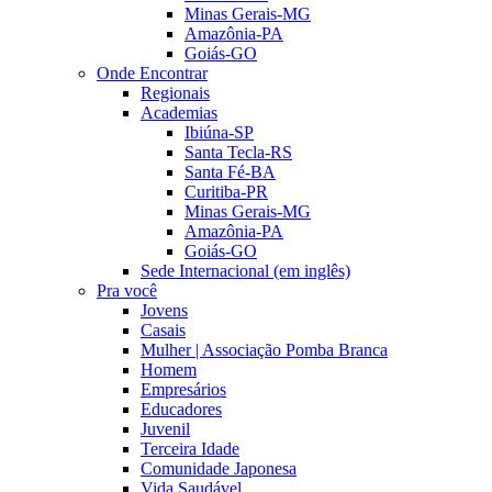
Minas Gerais-MG
Amazônia-PA
Goiás-GO
Onde Encontrar
Regionais
Academias
Ibiúna-SP
Santa Tecla-RS
Santa Fé-BA
Curitiba-PR
Minas Gerais-MG
Amazônia-PA
Goiás-GO
Sede Internacional (em inglês)
Pra você
Jovens
Casais
Mulher | Associação Pomba Branca
Homem
Empresários
Educadores
Juvenil
Terceira Idade
Comunidade Japonesa
Vida Saudável