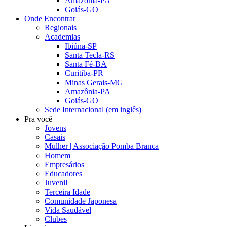
Amazônia-PA
Goiás-GO
Onde Encontrar
Regionais
Academias
Ibiúna-SP
Santa Tecla-RS
Santa Fé-BA
Curitiba-PR
Minas Gerais-MG
Amazônia-PA
Goiás-GO
Sede Internacional (em inglês)
Pra você
Jovens
Casais
Mulher | Associação Pomba Branca
Homem
Empresários
Educadores
Juvenil
Terceira Idade
Comunidade Japonesa
Vida Saudável
Clubes