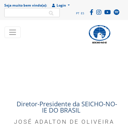
Seja muito bem vindo(a):
Login
PT
ES
SEICHO-NO-IE DO
Portal
BRASIL
institucional da
Organização
religiosa SEICHO-
NO-IE DO BRASIL
Diretor-Presidente da SEICHO-NO-
IE DO BRASIL
JOSÉ ADALTON DE OLIVEIRA