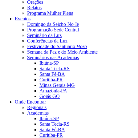
Orações
Relatos
Programa Mulher Plena
Eventos
Domingo da Seicho-No-Ie
Programação Sede Central
Seminário da Luz
Conferências da Luz
Festividade do Santuario
Hōzō
Semana da Paz e do Meio Ambiente
Seminários nas Academias
Ibiúna-SP
Santa Tecla-RS
Santa Fé-BA
Curitiba-PR
Minas Gerais-MG
Amazônia-PA
Goiás-GO
Onde Encontrar
Regionais
Academias
Ibiúna-SP
Santa Tecla-RS
Santa Fé-BA
Curitiba-PR