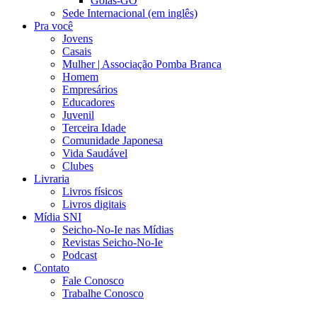
Goiás-GO
Sede Internacional (em inglês)
Pra você
Jovens
Casais
Mulher | Associação Pomba Branca
Homem
Empresários
Educadores
Juvenil
Terceira Idade
Comunidade Japonesa
Vida Saudável
Clubes
Livraria
Livros físicos
Livros digitais
Mídia SNI
Seicho-No-Ie nas Mídias
Revistas Seicho-No-Ie
Podcast
Contato
Fale Conosco
Trabalhe Conosco