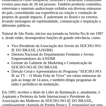
eventos para mais de 28 mil pessoas. Também produziu conteúdos,
entrevistas e materiais audiovisuais exibidos em diversas emissoras
do país, consolidando sua experiência na criação e condução de
projetos de grande impacto. É palestrante no Brasil e no exterior,
levando mensagens de espiritualidade, comunicação e inspiração a
diferentes públicos.
Natural de São Paulo, iniciou sua jornada na Seicho-No-Ie em 1987
e, desde então, desempenhou funções de grande relevância, como:
Vice-Presidente da Associação dos Jovens da SEICHO-NO-
IE DO BRASIL (AJSI/BR)
Diretora Nacional do Departamento Feminino e Jovens
Empreendedores da AJSI/BR
Gerente do Gabinete de Marketing e Comunicação da
SEICHO-NO-IE DO BRASIL
Direção Geral e Apresentadora do Programa “SEICHO-NO-
IE na TV – O Modo Feliz de Viver” em várias emissoras do
país ao longo de 14 anos, e também dirigiu programas de
rádio e periódicos da instituição.
Em 1995, recebeu o título de Líder da Iluminação e, atualmente, é
Aspirante a Preletora da Sede Internacional e Presidente da
Associação das Mulheres da SEICHO-NO-IE DO BRASIL,
carinhosamente chamada de Pomba Branca. É responsável por uma