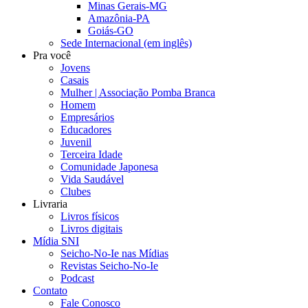
Minas Gerais-MG
Amazônia-PA
Goiás-GO
Sede Internacional (em inglês)
Pra você
Jovens
Casais
Mulher | Associação Pomba Branca
Homem
Empresários
Educadores
Juvenil
Terceira Idade
Comunidade Japonesa
Vida Saudável
Clubes
Livraria
Livros físicos
Livros digitais
Mídia SNI
Seicho-No-Ie nas Mídias
Revistas Seicho-No-Ie
Podcast
Contato
Fale Conosco