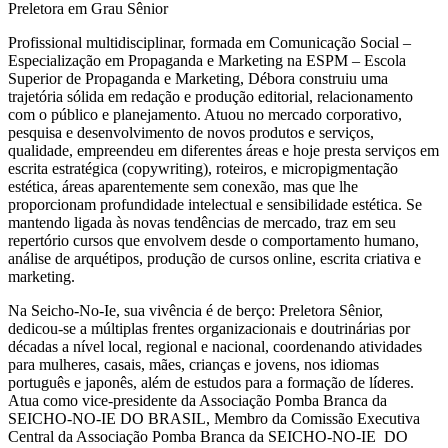
Preletora em Grau Sênior
Profissional multidisciplinar, formada em Comunicação Social –
Especialização em Propaganda e Marketing na ESPM – Escola
Superior de Propaganda e Marketing, Débora construiu uma
trajetória sólida em redação e produção editorial, relacionamento
com o público e planejamento. Atuou no mercado corporativo,
pesquisa e desenvolvimento de novos produtos e serviços,
qualidade, empreendeu em diferentes áreas e hoje presta serviços em
escrita estratégica (copywriting), roteiros, e micropigmentação
estética, áreas aparentemente sem conexão, mas que lhe
proporcionam profundidade intelectual e sensibilidade estética. Se
mantendo ligada às novas tendências de mercado, traz em seu
repertório cursos que envolvem desde o comportamento humano,
análise de arquétipos, produção de cursos online, escrita criativa e
marketing.
Na Seicho-No-Ie, sua vivência é de berço: Preletora Sênior,
dedicou-se a múltiplas frentes organizacionais e doutrinárias por
décadas a nível local, regional e nacional, coordenando atividades
para mulheres, casais, mães, crianças e jovens, nos idiomas
português e japonês, além de estudos para a formação de líderes.
Atua como vice-presidente da Associação Pomba Branca da
SEICHO-NO-IE DO BRASIL, Membro da Comissão Executiva
Central da Associação Pomba Branca da SEICHO-NO-IE DO