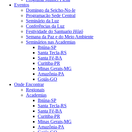
Eventos
Domingo da Seicho-No-Ie
Programação Sede Central
Seminário da Luz
Conferências da Luz
Festividade do Santuario
Hōzō
Semana da Paz e do Meio Ambiente
Seminários nas Academias
Ibiúna-SP
Santa Tecla-RS
Santa Fé-BA
Curitiba-PR
Minas Gerais-MG
Amazônia-PA
Goiás-GO
Onde Encontrar
Regionais
Academias
Ibiúna-SP
Santa Tecla-RS
Santa Fé-BA
Curitiba-PR
Minas Gerais-MG
Amazônia-PA