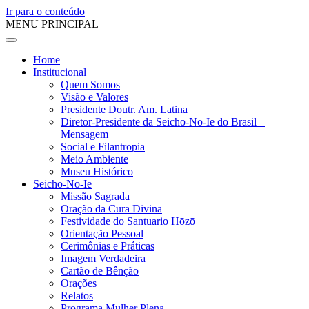
Ir para o conteúdo
MENU PRINCIPAL
Home
Institucional
Quem Somos
Visão e Valores
Presidente Doutr. Am. Latina
Diretor-Presidente da Seicho-No-Ie do Brasil –
Mensagem
Social e Filantropia
Meio Ambiente
Museu Histórico
Seicho-No-Ie
Missão Sagrada
Oração da Cura Divina
Festividade do Santuario Hōzō
Orientação Pessoal
Cerimônias e Práticas
Imagem Verdadeira
Cartão de Bênção
Orações
Relatos
Programa Mulher Plena