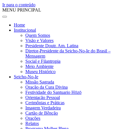
Ir para o conteúdo
MENU PRINCIPAL
Home
Institucional
Quem Somos
Visão e Valores
Presidente Doutr. Am. Latina
Diretor-Presidente da Seicho-No-Ie do Brasil –
Mensagem
Social e Filantropia
Meio Ambiente
Museu Histórico
Seicho-No-Ie
Missão Sagrada
Oração da Cura Divina
Festividade do Santuario Hōzō
Orientação Pessoal
Cerimônias e Práticas
Imagem Verdadeira
Cartão de Bênção
Orações
Relatos
Programa Mulher Plena