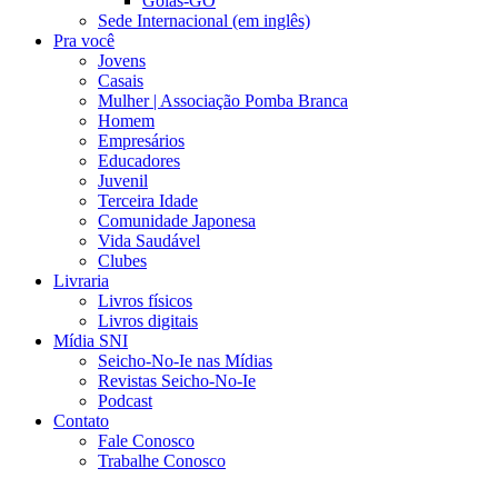
Goiás-GO
Sede Internacional (em inglês)
Pra você
Jovens
Casais
Mulher | Associação Pomba Branca
Homem
Empresários
Educadores
Juvenil
Terceira Idade
Comunidade Japonesa
Vida Saudável
Clubes
Livraria
Livros físicos
Livros digitais
Mídia SNI
Seicho-No-Ie nas Mídias
Revistas Seicho-No-Ie
Podcast
Contato
Fale Conosco
Trabalhe Conosco