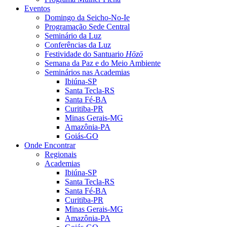
Eventos
Domingo da Seicho-No-Ie
Programação Sede Central
Seminário da Luz
Conferências da Luz
Festividade do Santuario
Hōzō
Semana da Paz e do Meio Ambiente
Seminários nas Academias
Ibiúna-SP
Santa Tecla-RS
Santa Fé-BA
Curitiba-PR
Minas Gerais-MG
Amazônia-PA
Goiás-GO
Onde Encontrar
Regionais
Academias
Ibiúna-SP
Santa Tecla-RS
Santa Fé-BA
Curitiba-PR
Minas Gerais-MG
Amazônia-PA