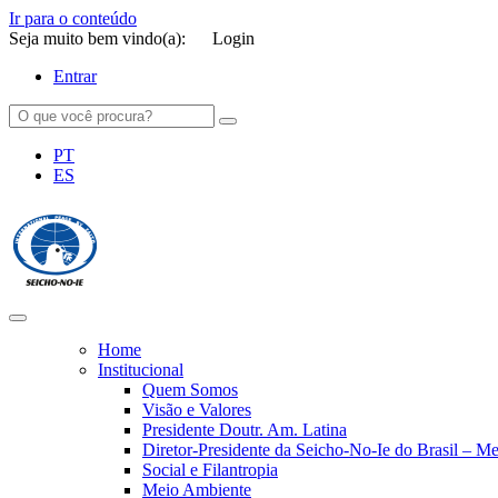
Ir para o conteúdo
Seja muito bem vindo(a):
Login
Entrar
PT
ES
SEICHO-NO-IE DO BRASIL
Portal institucional da Organização religiosa SEICHO-NO-IE DO 
Home
Institucional
Quem Somos
Visão e Valores
Presidente Doutr. Am. Latina
Diretor-Presidente da Seicho-No-Ie do Brasil – 
Social e Filantropia
Meio Ambiente