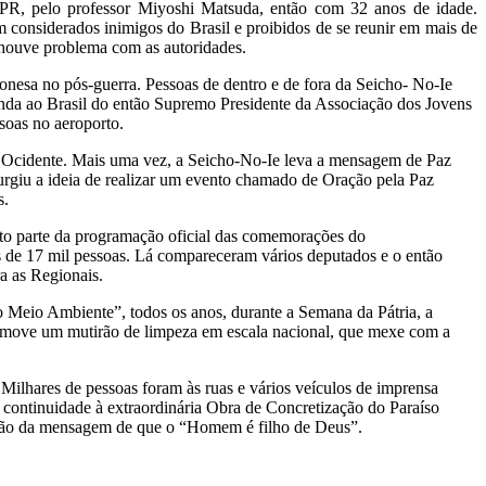
PR, pelo professor Miyoshi Matsuda, então com 32 anos de idade.
considerados inimigos do Brasil e proibidos de se reunir em mais de
o houve problema com as autoridades.
onesa no pós-guerra. Pessoas de dentro e de fora da Seicho- No-Ie
vinda ao Brasil do então Supremo Presidente da Associação dos Jovens
soas no aeroporto.
 o Ocidente. Mais uma vez, a Seicho-No-Ie leva a mensagem de Paz
surgiu a ideia de realizar um evento chamado de Oração pela Paz
s.
ito parte da programação oficial das comemorações do
s de 17 mil pessoas. Lá compareceram vários deputados e o então
a as Regionais.
Meio Ambiente”, todos os anos, durante a Semana da Pátria, a
promove um mutirão de limpeza em escala nacional, que mexe com a
Milhares de pessoas foram às ruas e vários veículos de imprensa
ar continuidade à extraordinária Obra de Concretização do Paraíso
issão da mensagem de que o “Homem é filho de Deus”.