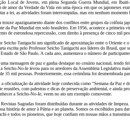
ção Local de Jovens, em plena Segunda Guerra Mundial, em Ibaiti-
em de amor da Verdade da Vida em uma época em que os japoneses eram 
peitar a lei, as atividades foram interrompidas, mas em nenhum moment
trouxe apaziguamento diante dos conflitos entre grupos da colônia jap
ente da Paz Mundial em solo brasileiro. Em 1956, acontece a primeira 
to de estrondosa repercussão, com direito à presença de cinco mil pes
ssor Seicho Taniguchi um significado de aproximação entre o Oriente e
ta escrita pelo Professor Seicho Taniguchi aos líderes do Brasil, que 
o Estado de São Paulo. A cada ano, aumentava o número de participante
a uma mensagem de paz e ganha destaque no cenário nacional, tendo fe
 a Seicho-No-Ie levou para os arredores da Assembleia Legislativa mai
e 35 mil pessoas. Posteriormente, essa cerimônia foi desmembrada par
oficialização da atividade hoje conhecida como “Semana da Paz e do 
de reuniões, com palestras e dicas de preservação ambiental, e ainda 
conhecer a Seicho-No-Ie, veem no ato um exemplo comovente.
evistas Sagradas foram distribuídas durante as atividades de limpeza. 
essa história de amor à Pátria e ao planeta. Somos os escolhidos para d
uchi e todos os pioneiros, que hoje confiam em nossas mãos a transm