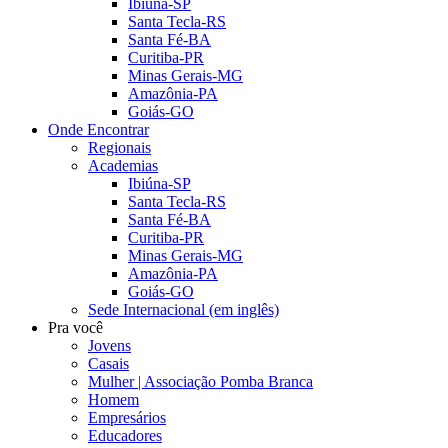
Ibiúna-SP
Santa Tecla-RS
Santa Fé-BA
Curitiba-PR
Minas Gerais-MG
Amazônia-PA
Goiás-GO
Onde Encontrar
Regionais
Academias
Ibiúna-SP
Santa Tecla-RS
Santa Fé-BA
Curitiba-PR
Minas Gerais-MG
Amazônia-PA
Goiás-GO
Sede Internacional (em inglês)
Pra você
Jovens
Casais
Mulher | Associação Pomba Branca
Homem
Empresários
Educadores