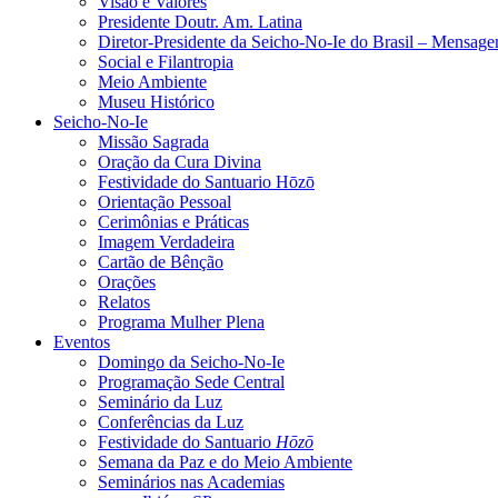
Visão e Valores
Presidente Doutr. Am. Latina
Diretor-Presidente da Seicho-No-Ie do Brasil – Mensag
Social e Filantropia
Meio Ambiente
Museu Histórico
Seicho-No-Ie
Missão Sagrada
Oração da Cura Divina
Festividade do Santuario Hōzō
Orientação Pessoal
Cerimônias e Práticas
Imagem Verdadeira
Cartão de Bênção
Orações
Relatos
Programa Mulher Plena
Eventos
Domingo da Seicho-No-Ie
Programação Sede Central
Seminário da Luz
Conferências da Luz
Festividade do Santuario
Hōzō
Semana da Paz e do Meio Ambiente
Seminários nas Academias