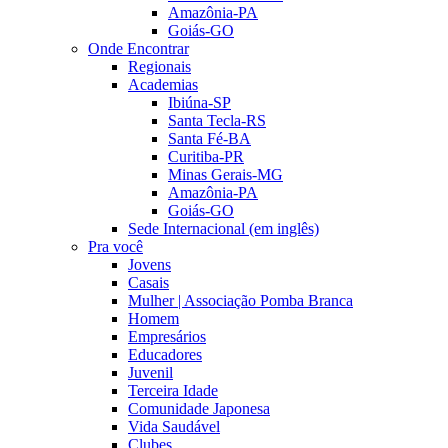
Amazônia-PA
Goiás-GO
Onde Encontrar
Regionais
Academias
Ibiúna-SP
Santa Tecla-RS
Santa Fé-BA
Curitiba-PR
Minas Gerais-MG
Amazônia-PA
Goiás-GO
Sede Internacional (em inglês)
Pra você
Jovens
Casais
Mulher | Associação Pomba Branca
Homem
Empresários
Educadores
Juvenil
Terceira Idade
Comunidade Japonesa
Vida Saudável
Clubes