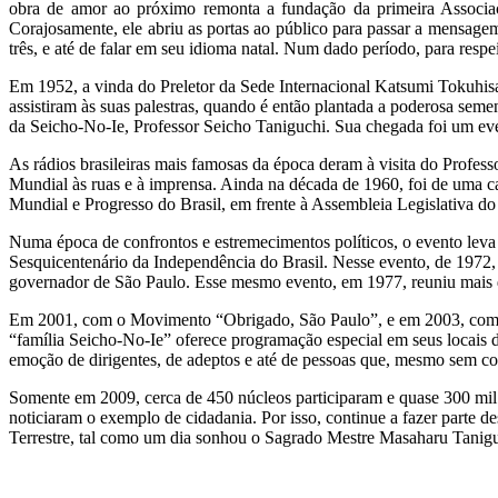
obra de amor ao próximo remonta a fundação da primeira Associa
Corajosamente, ele abriu as portas ao público para passar a mensag
três, e até de falar em seu idioma natal. Num dado período, para res
Em 1952, a vinda do Preletor da Sede Internacional Katsumi Tokuhisa 
assistiram às suas palestras, quando é então plantada a poderosa sem
da Seicho-No-Ie, Professor Seicho Taniguchi. Sua chegada foi um even
As rádios brasileiras mais famosas da época deram à visita do Profe
Mundial às ruas e à imprensa. Ainda na década de 1960, foi de uma car
Mundial e Progresso do Brasil, em frente à Assembleia Legislativa d
Numa época de confrontos e estremecimentos políticos, o evento lev
Sesquicentenário da Independência do Brasil. Nesse evento, de 1972,
governador de São Paulo. Esse mesmo evento, em 1977, reuniu mais d
Em 2001, com o Movimento “Obrigado, São Paulo”, e em 2003, com a 
“família Seicho-No-Ie” oferece programação especial em seus locais 
emoção de dirigentes, de adeptos e até de pessoas que, mesmo sem 
Somente em 2009, cerca de 450 núcleos participaram e quase 300 mil R
noticiaram o exemplo de cidadania. Por isso, continue a fazer parte d
Terrestre, tal como um dia sonhou o Sagrado Mestre Masaharu Tanig