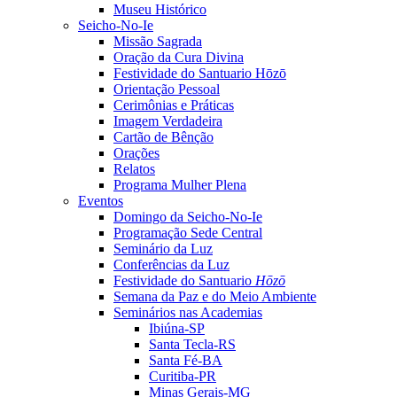
Museu Histórico
Seicho-No-Ie
Missão Sagrada
Oração da Cura Divina
Festividade do Santuario Hōzō
Orientação Pessoal
Cerimônias e Práticas
Imagem Verdadeira
Cartão de Bênção
Orações
Relatos
Programa Mulher Plena
Eventos
Domingo da Seicho-No-Ie
Programação Sede Central
Seminário da Luz
Conferências da Luz
Festividade do Santuario
Hōzō
Semana da Paz e do Meio Ambiente
Seminários nas Academias
Ibiúna-SP
Santa Tecla-RS
Santa Fé-BA
Curitiba-PR
Minas Gerais-MG