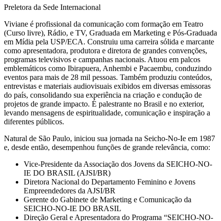
Preletora da Sede Internacional
Viviane é profissional da comunicação com formação em Teatro
(Curso livre), Rádio, e TV, Graduada em Marketing e Pós-Graduada
em Mídia pela USP/ECA. Construiu uma carreira sólida e marcante
como apresentadora, produtora e diretora de grandes convenções,
programas televisivos e campanhas nacionais. Atuou em palcos
emblemáticos como Ibirapuera, Anhembi e Pacaembu, conduzindo
eventos para mais de 28 mil pessoas. Também produziu conteúdos,
entrevistas e materiais audiovisuais exibidos em diversas emissoras
do país, consolidando sua experiência na criação e condução de
projetos de grande impacto. É palestrante no Brasil e no exterior,
levando mensagens de espiritualidade, comunicação e inspiração a
diferentes públicos.
Natural de São Paulo, iniciou sua jornada na Seicho-No-Ie em 1987
e, desde então, desempenhou funções de grande relevância, como:
Vice-Presidente da Associação dos Jovens da SEICHO-NO-
IE DO BRASIL (AJSI/BR)
Diretora Nacional do Departamento Feminino e Jovens
Empreendedores da AJSI/BR
Gerente do Gabinete de Marketing e Comunicação da
SEICHO-NO-IE DO BRASIL
Direção Geral e Apresentadora do Programa “SEICHO-NO-