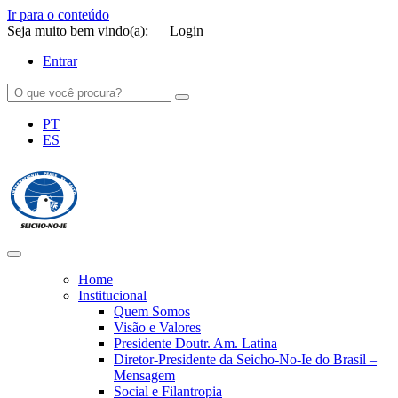
Ir para o conteúdo
Seja muito bem vindo(a):
Login
Entrar
PT
ES
SEICHO-NO-IE DO BRASIL
Portal institucional da Organização religiosa SEICHO-NO-IE DO
BRASIL
Home
Institucional
Quem Somos
Visão e Valores
Presidente Doutr. Am. Latina
Diretor-Presidente da Seicho-No-Ie do Brasil –
Mensagem
Social e Filantropia