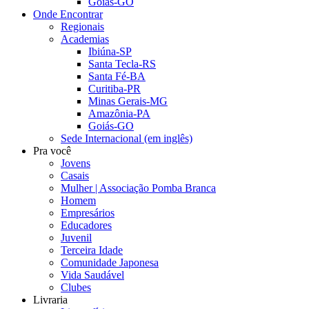
Goiás-GO
Onde Encontrar
Regionais
Academias
Ibiúna-SP
Santa Tecla-RS
Santa Fé-BA
Curitiba-PR
Minas Gerais-MG
Amazônia-PA
Goiás-GO
Sede Internacional (em inglês)
Pra você
Jovens
Casais
Mulher | Associação Pomba Branca
Homem
Empresários
Educadores
Juvenil
Terceira Idade
Comunidade Japonesa
Vida Saudável
Clubes
Livraria