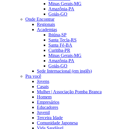
Minas Gerais-MG
Amazônia-PA
Goiás-GO
Onde Encontrar
Regionais
Academias
Ibiúna-SP
Santa Tecla-RS
Santa Fé-BA
Curitiba-PR
Minas Gerais-MG
Amazônia-PA
Goiás-GO
Sede Internacional (em inglês)
Pra você
Jovens
Casais
Mulher | Associação Pomba Branca
Homem
Empresários
Educadores
Juvenil
Terceira Idade
Comunidade Japonesa
Vida Saudável