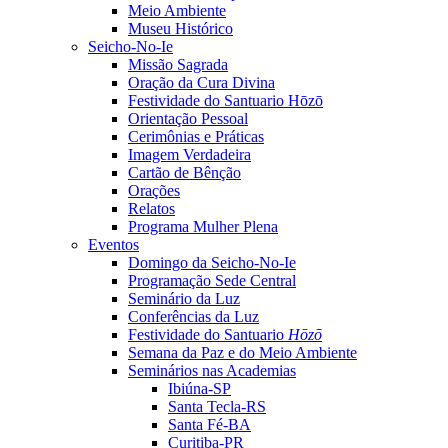
Meio Ambiente
Museu Histórico
Seicho-No-Ie
Missão Sagrada
Oração da Cura Divina
Festividade do Santuario Hōzō
Orientação Pessoal
Cerimônias e Práticas
Imagem Verdadeira
Cartão de Bênção
Orações
Relatos
Programa Mulher Plena
Eventos
Domingo da Seicho-No-Ie
Programação Sede Central
Seminário da Luz
Conferências da Luz
Festividade do Santuario
Hōzō
Semana da Paz e do Meio Ambiente
Seminários nas Academias
Ibiúna-SP
Santa Tecla-RS
Santa Fé-BA
Curitiba-PR