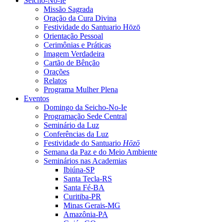
Seicho-No-Ie
Missão Sagrada
Oração da Cura Divina
Festividade do Santuario Hōzō
Orientação Pessoal
Cerimônias e Práticas
Imagem Verdadeira
Cartão de Bênção
Orações
Relatos
Programa Mulher Plena
Eventos
Domingo da Seicho-No-Ie
Programação Sede Central
Seminário da Luz
Conferências da Luz
Festividade do Santuario
Hōzō
Semana da Paz e do Meio Ambiente
Seminários nas Academias
Ibiúna-SP
Santa Tecla-RS
Santa Fé-BA
Curitiba-PR
Minas Gerais-MG
Amazônia-PA