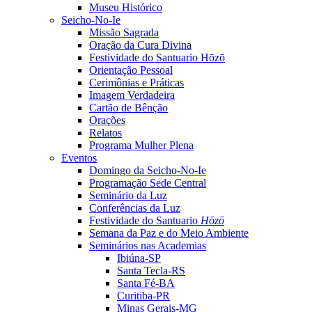
Museu Histórico
Seicho-No-Ie
Missão Sagrada
Oração da Cura Divina
Festividade do Santuario Hōzō
Orientação Pessoal
Cerimônias e Práticas
Imagem Verdadeira
Cartão de Bênção
Orações
Relatos
Programa Mulher Plena
Eventos
Domingo da Seicho-No-Ie
Programação Sede Central
Seminário da Luz
Conferências da Luz
Festividade do Santuario
Hōzō
Semana da Paz e do Meio Ambiente
Seminários nas Academias
Ibiúna-SP
Santa Tecla-RS
Santa Fé-BA
Curitiba-PR
Minas Gerais-MG