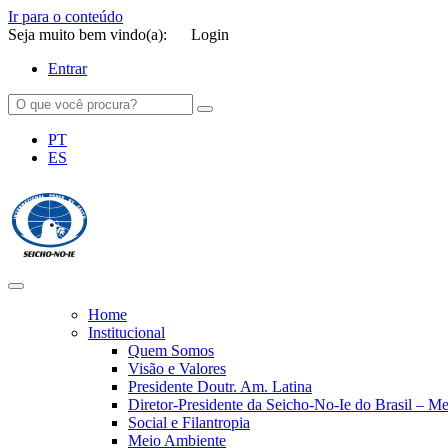
Ir para o conteúdo
Seja muito bem vindo(a):
Login
Entrar
PT
ES
SEICHO-NO-IE DO BRASIL
Portal institucional da Organização religiosa SEICHO-NO-IE DO 
Home
Institucional
Quem Somos
Visão e Valores
Presidente Doutr. Am. Latina
Diretor-Presidente da Seicho-No-Ie do Brasil – 
Social e Filantropia
Meio Ambiente