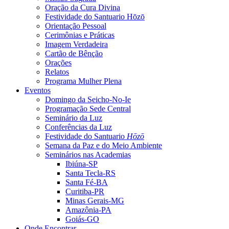
Oração da Cura Divina
Festividade do Santuario Hōzō
Orientação Pessoal
Cerimônias e Práticas
Imagem Verdadeira
Cartão de Bênção
Orações
Relatos
Programa Mulher Plena
Eventos
Domingo da Seicho-No-Ie
Programação Sede Central
Seminário da Luz
Conferências da Luz
Festividade do Santuario
Hōzō
Semana da Paz e do Meio Ambiente
Seminários nas Academias
Ibiúna-SP
Santa Tecla-RS
Santa Fé-BA
Curitiba-PR
Minas Gerais-MG
Amazônia-PA
Goiás-GO
Onde Encontrar