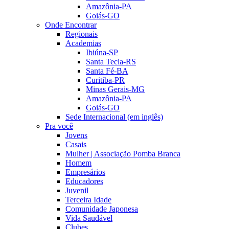
Amazônia-PA
Goiás-GO
Onde Encontrar
Regionais
Academias
Ibiúna-SP
Santa Tecla-RS
Santa Fé-BA
Curitiba-PR
Minas Gerais-MG
Amazônia-PA
Goiás-GO
Sede Internacional (em inglês)
Pra você
Jovens
Casais
Mulher | Associação Pomba Branca
Homem
Empresários
Educadores
Juvenil
Terceira Idade
Comunidade Japonesa
Vida Saudável
Clubes