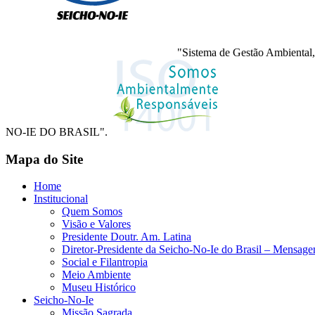
"Sistema de Gestão Ambiental,
NO-IE DO BRASIL".
Mapa do Site
Home
Institucional
Quem Somos
Visão e Valores
Presidente Doutr. Am. Latina
Diretor-Presidente da Seicho-No-Ie do Brasil – Mensag
Social e Filantropia
Meio Ambiente
Museu Histórico
Seicho-No-Ie
Missão Sagrada