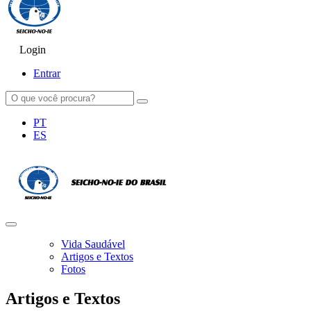
Login
SEICHO-NO-IE DO BRASIL
Portal institucional da Organização religiosa SEICHO-NO-IE DO 
Entrar
PT
ES
Vida Saudável
Artigos e Textos
Fotos
Artigos e Textos