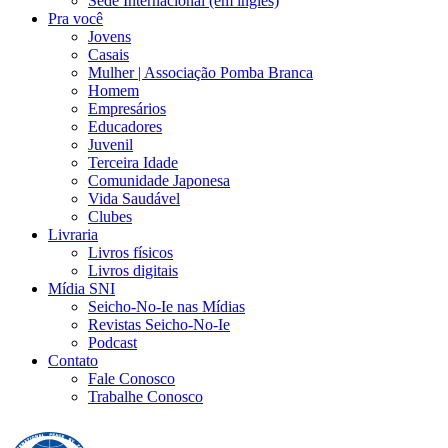
Sede Internacional (em inglês)
Pra você
Jovens
Casais
Mulher | Associação Pomba Branca
Homem
Empresários
Educadores
Juvenil
Terceira Idade
Comunidade Japonesa
Vida Saudável
Clubes
Livraria
Livros físicos
Livros digitais
Mídia SNI
Seicho-No-Ie nas Mídias
Revistas Seicho-No-Ie
Podcast
Contato
Fale Conosco
Trabalhe Conosco