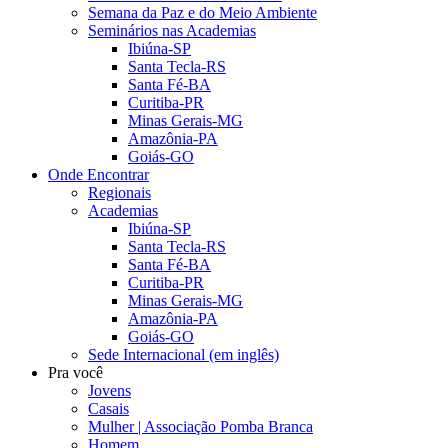
Semana da Paz e do Meio Ambiente
Seminários nas Academias
Ibiúna-SP
Santa Tecla-RS
Santa Fé-BA
Curitiba-PR
Minas Gerais-MG
Amazônia-PA
Goiás-GO
Onde Encontrar
Regionais
Academias
Ibiúna-SP
Santa Tecla-RS
Santa Fé-BA
Curitiba-PR
Minas Gerais-MG
Amazônia-PA
Goiás-GO
Sede Internacional (em inglês)
Pra você
Jovens
Casais
Mulher | Associação Pomba Branca
Homem