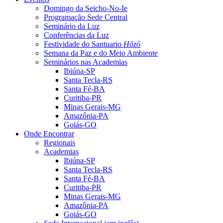
Domingo da Seicho-No-Ie
Programação Sede Central
Seminário da Luz
Conferências da Luz
Festividade do Santuario
Hōzō
Semana da Paz e do Meio Ambiente
Seminários nas Academias
Ibiúna-SP
Santa Tecla-RS
Santa Fé-BA
Curitiba-PR
Minas Gerais-MG
Amazônia-PA
Goiás-GO
Onde Encontrar
Regionais
Academias
Ibiúna-SP
Santa Tecla-RS
Santa Fé-BA
Curitiba-PR
Minas Gerais-MG
Amazônia-PA
Goiás-GO