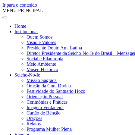
Ir para o conteúdo
MENU PRINCIPAL
Home
Institucional
Quem Somos
Visão e Valores
Presidente Doutr. Am. Latina
Diretor-Presidente da Seicho-No-Ie do Brasil – Mensag
Social e Filantropia
Meio Ambiente
Museu Histórico
Seicho-No-Ie
Missão Sagrada
Oração da Cura Divina
Festividade do Santuario Hōzō
Orientação Pessoal
Cerimônias e Práticas
Imagem Verdadeira
Cartão de Bênção
Orações
Relatos
Programa Mulher Plena
Eventos