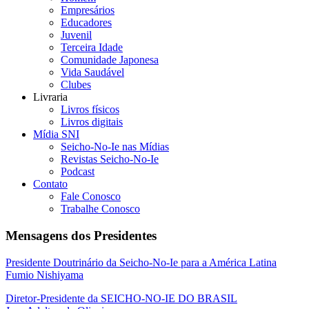
Empresários
Educadores
Juvenil
Terceira Idade
Comunidade Japonesa
Vida Saudável
Clubes
Livraria
Livros físicos
Livros digitais
Mídia SNI
Seicho-No-Ie nas Mídias
Revistas Seicho-No-Ie
Podcast
Contato
Fale Conosco
Trabalhe Conosco
Mensagens dos Presidentes
Presidente Doutrinário da Seicho-No-Ie para a América Latina
Fumio Nishiyama
Diretor-Presidente da SEICHO-NO-IE DO BRASIL