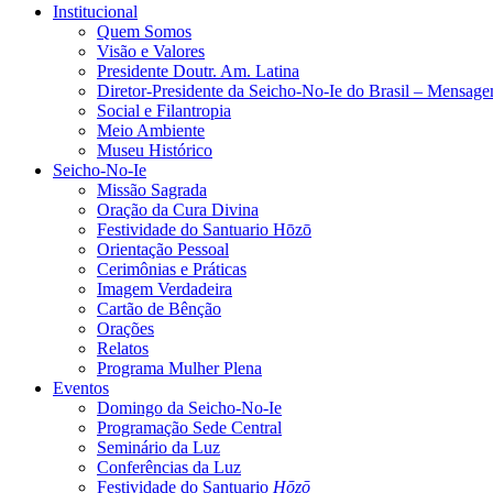
Institucional
Quem Somos
Visão e Valores
Presidente Doutr. Am. Latina
Diretor-Presidente da Seicho-No-Ie do Brasil – Mensag
Social e Filantropia
Meio Ambiente
Museu Histórico
Seicho-No-Ie
Missão Sagrada
Oração da Cura Divina
Festividade do Santuario Hōzō
Orientação Pessoal
Cerimônias e Práticas
Imagem Verdadeira
Cartão de Bênção
Orações
Relatos
Programa Mulher Plena
Eventos
Domingo da Seicho-No-Ie
Programação Sede Central
Seminário da Luz
Conferências da Luz
Festividade do Santuario
Hōzō