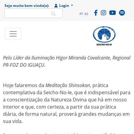
Seja muito bem vindo(a):
Login
PT
ES
SEICHO-NO-IE DO
Portal
Pelo Líder da Iluminação Higor Miranda Cavalcante, Regional
BRASIL
institucional da
PR-FOZ DO IGUAÇU.
Organização
religiosa SEICHO-
NO-IE DO BRASIL
Hoje falaremos da
Meditação Shinsokan
, prática
contemplativa da Seicho-No-Ie, que é indispensável para
a conscientização da Natureza Divina que há em nosso
interior e que, com certeza, a partir da sua prática
diária, de forma natural, proverá grandes mudanças em
sua vida.