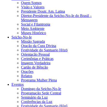
Quem Somos
Visão e Valores
Presidente Doutr. Am. Latina
Diretor-Presidente da Seicho-No-Ie do Brasil –
Mensagem
Social e Filantropia
Meio Ambiente
Museu Histórico
Seicho-No-Ie
Missão Sagrada
Oração da Cura Divina
Festividade do Santuario Hōzō
Orientação Pessoal
Cerimônias e Práticas
Imagem Verdadeira
Cartão de Bênção
Orações
Relatos
Programa Mulher Plena
Eventos
Domingo da Seicho-No-Ie
Programação Sede Central
Seminário da Luz
Conferências da Luz
Festividade do Santuario
Hōzō