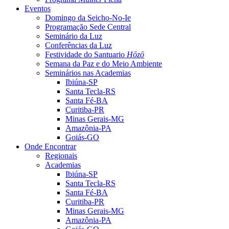
Eventos
Domingo da Seicho-No-Ie
Programação Sede Central
Seminário da Luz
Conferências da Luz
Festividade do Santuario
Hōzō
Semana da Paz e do Meio Ambiente
Seminários nas Academias
Ibiúna-SP
Santa Tecla-RS
Santa Fé-BA
Curitiba-PR
Minas Gerais-MG
Amazônia-PA
Goiás-GO
Onde Encontrar
Regionais
Academias
Ibiúna-SP
Santa Tecla-RS
Santa Fé-BA
Curitiba-PR
Minas Gerais-MG
Amazônia-PA