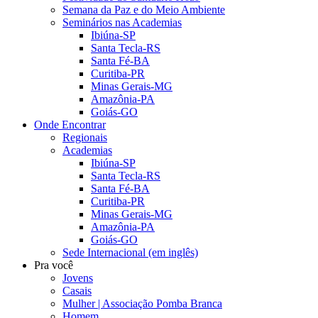
Semana da Paz e do Meio Ambiente
Seminários nas Academias
Ibiúna-SP
Santa Tecla-RS
Santa Fé-BA
Curitiba-PR
Minas Gerais-MG
Amazônia-PA
Goiás-GO
Onde Encontrar
Regionais
Academias
Ibiúna-SP
Santa Tecla-RS
Santa Fé-BA
Curitiba-PR
Minas Gerais-MG
Amazônia-PA
Goiás-GO
Sede Internacional (em inglês)
Pra você
Jovens
Casais
Mulher | Associação Pomba Branca
Homem