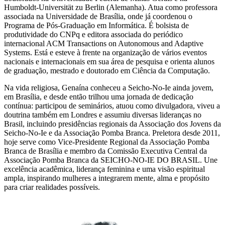
Humboldt-Universität zu Berlin (Alemanha). Atua como professora
associada na Universidade de Brasília, onde já coordenou o
Programa de Pós-Graduação em Informática. É bolsista de
produtividade do CNPq e editora associada do periódico
internacional ACM Transactions on Autonomous and Adaptive
Systems. Está e esteve à frente na organização de vários eventos
nacionais e internacionais em sua área de pesquisa e orienta alunos
de graduação, mestrado e doutorado em Ciência da Computação.
Na vida religiosa, Genaína conheceu a Seicho-No-Ie ainda jovem,
em Brasília, e desde então trilhou uma jornada de dedicação
contínua: participou de seminários, atuou como divulgadora, viveu a
doutrina também em Londres e assumiu diversas lideranças no
Brasil, incluindo presidências regionais da Associação dos Jovens da
Seicho-No-Ie e da Associação Pomba Branca. Preletora desde 2011,
hoje serve como Vice-Presidente Regional da Associação Pomba
Branca de Brasília e membro da Comissão Executiva Central da
Associação Pomba Branca da SEICHO-NO-IE DO BRASIL. Une
excelência acadêmica, liderança feminina e uma visão espiritual
ampla, inspirando mulheres a integrarem mente, alma e propósito
para criar realidades possíveis.