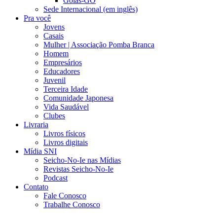
Goiás-GO
Sede Internacional (em inglês)
Pra você
Jovens
Casais
Mulher | Associação Pomba Branca
Homem
Empresários
Educadores
Juvenil
Terceira Idade
Comunidade Japonesa
Vida Saudável
Clubes
Livraria
Livros físicos
Livros digitais
Mídia SNI
Seicho-No-Ie nas Mídias
Revistas Seicho-No-Ie
Podcast
Contato
Fale Conosco
Trabalhe Conosco