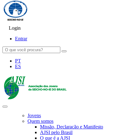
Login
SEICHO-NO-IE DO BRASIL
Portal institucional da Organização religiosa SEICHO-NO-IE DO
BRASIL
Entrar
PT
ES
Jovens
Quem somos
Missão, Declaração e Manifesto
AJSI pelo Brasil
O que é a AJSI