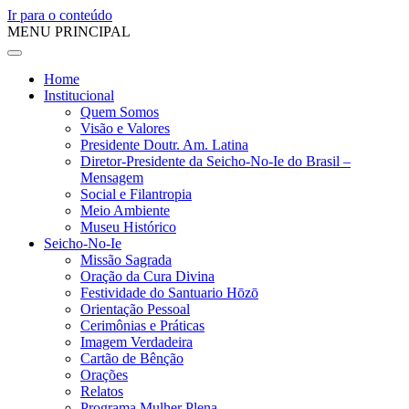
Ir para o conteúdo
MENU PRINCIPAL
Home
Institucional
Quem Somos
Visão e Valores
Presidente Doutr. Am. Latina
Diretor-Presidente da Seicho-No-Ie do Brasil –
Mensagem
Social e Filantropia
Meio Ambiente
Museu Histórico
Seicho-No-Ie
Missão Sagrada
Oração da Cura Divina
Festividade do Santuario Hōzō
Orientação Pessoal
Cerimônias e Práticas
Imagem Verdadeira
Cartão de Bênção
Orações
Relatos
Programa Mulher Plena