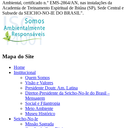
Ambiental, certificado n.° EMS-2864/AN, nas instalações da
Academia de Treinamento Espiritual de Ibiúna (SP), Sede Central e
Subsede da SEICHO-NO-IE DO BRASIL".
Mapa do Site
Home
Institucional
Quem Somos
Visão e Valores
Presidente Doutr. Am. Latina
Diretor-Presidente da Seicho-No-Ie do Brasil –
Mensagem
Social e Filantropia
Meio Ambiente
Museu Histórico
Seicho-No-Ie
Missão Sagrada