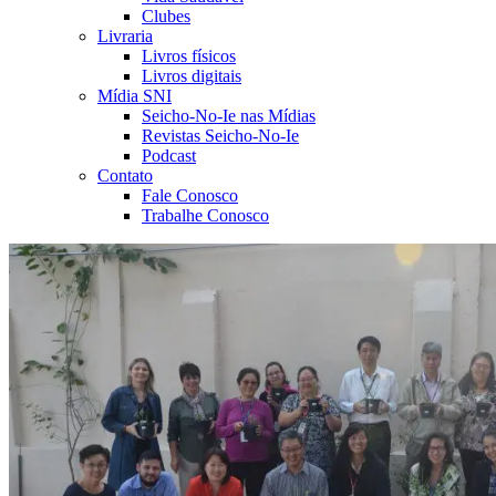
Clubes
Livraria
Livros físicos
Livros digitais
Mídia SNI
Seicho-No-Ie nas Mídias
Revistas Seicho-No-Ie
Podcast
Contato
Fale Conosco
Trabalhe Conosco