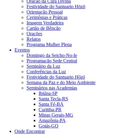
Oração da Cura Divina
Festividade do Santuario Hōzō
Orientação Pessoal
Cerimônias e Práticas
Imagem Verdadeira
Cartão de Bênção
Orações
Relatos
Programa Mulher Plena
Eventos
Domingo da Seicho-No-Ie
Programação Sede Central
Seminário da Luz
Conferências da Luz
Festividade do Santuario
Hōzō
Semana da Paz e do Meio Ambiente
Seminários nas Academias
Ibiúna-SP
Santa Tecla-RS
Santa Fé-BA
Curitiba-PR
Minas Gerais-MG
Amazônia-PA
Goiás-GO
Onde Encontrar