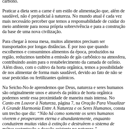
carbono.
Praticar a dieta sem a carne é um estilo de alimentação que, além de
saudável, não é prejudicial à natureza. No mundo atual é cada vez
mais necessário perceber que temos a responsabilidade de cuidar do
meio ambiente para nossa própria sobrevivência e para a construção
da base de uma nova civilização.
Para chegar à nossa mesa, muitos alimentos precisam ser
transportados por longas distâncias. É por isso que quando
escolhemos e consumimos alimentos da época, produzidos na
região, reduzimos também a emissão de gás carbônico na atmosfera,
contribuindo assim para o restabelecimento da camada de ozônio.
Além disso, com o cultivo da horta orgânica, temos a possibilidade
de nos alimentar de forma mais saudável, devido ao fato de não se
usar pesticidas ou fertilizantes químicos.
Na Seicho-No-Ie aprendemos que Deus, natureza e seres humanos
são originalmente unos e através da prática de horta orgânica
podemos sentir essa proximidade de maneira mais intensa. No
Canto em Louvor à Natureza
, página 7, na
Oração Para Visualizar
A Grande Harmonia Entre A Natureza e os Seres Humanos
, consta
um trecho que diz:
“Não há como somente os seres humanos
viverem e prosperarem eterna e abundantemente, enquanto
conduzirem muitas vidas à extinção e destruírem o sistema de
mútua sustentação e doação existente na natureza.”