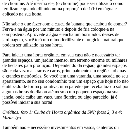
de chorume. Até mesmo ele, (o chorume) pode ser utilizado como
fertilizante quando diluído numa proporção de 1/10 em água e
aplicado na sua horta.
Não sabe o que fazer com a casca da banana que acabou de comer?
Ferva-a na água por um minuto e depois de fria coloque-a na
composteira. Aproveite a água e encha um borrifador, desses de
jardinagem, você terá um ótimo fertilizante e fungicida natural que
poderá ser utilizado na sua horta.
Para iniciar uma horta orgânica em sua casa não é necessário ter
grandes espaços. um jardim imenso, um terreno enorme ou milhares
de hectares para produção. Dependendo da região, grandes espaços
são cada vez mais raros e caros, principalmente em regiões urbanas
e grandes metrópoles. Se você tem uma varanda, uma sacada no seu
apartamento, se no seu condomínio tem um espaço que hoje não não
é utilizado de forma produtiva, uma parede que receba luz do sol por
algumas horas do dia ou até mesmo um pequeno espaço na sua
janela, onde caiba um vaso, uma floreira ou algo parecido, já é
possível iniciar a sua horta!
Créditos: foto 1: Clube de Horta orgânica da SNI; fotos 2, 3 e 4:
Mizue Jyo
Também não é necessário investimentos em vasos, canteiros ou