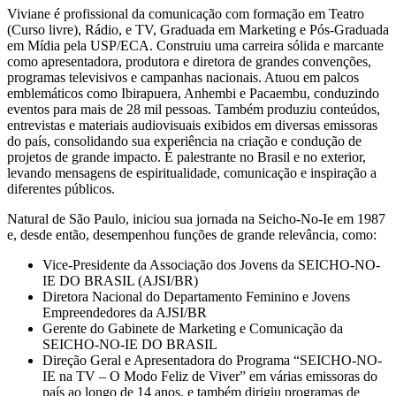
Viviane é profissional da comunicação com formação em Teatro
(Curso livre), Rádio, e TV, Graduada em Marketing e Pós-Graduada
em Mídia pela USP/ECA. Construiu uma carreira sólida e marcante
como apresentadora, produtora e diretora de grandes convenções,
programas televisivos e campanhas nacionais. Atuou em palcos
emblemáticos como Ibirapuera, Anhembi e Pacaembu, conduzindo
eventos para mais de 28 mil pessoas. Também produziu conteúdos,
entrevistas e materiais audiovisuais exibidos em diversas emissoras
do país, consolidando sua experiência na criação e condução de
projetos de grande impacto. É palestrante no Brasil e no exterior,
levando mensagens de espiritualidade, comunicação e inspiração a
diferentes públicos.
Natural de São Paulo, iniciou sua jornada na Seicho-No-Ie em 1987
e, desde então, desempenhou funções de grande relevância, como:
Vice-Presidente da Associação dos Jovens da SEICHO-NO-
IE DO BRASIL (AJSI/BR)
Diretora Nacional do Departamento Feminino e Jovens
Empreendedores da AJSI/BR
Gerente do Gabinete de Marketing e Comunicação da
SEICHO-NO-IE DO BRASIL
Direção Geral e Apresentadora do Programa “SEICHO-NO-
IE na TV – O Modo Feliz de Viver” em várias emissoras do
país ao longo de 14 anos, e também dirigiu programas de