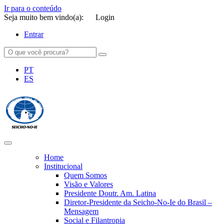
Ir para o conteúdo
Seja muito bem vindo(a):
Login
Entrar
PT
ES
SEICHO-NO-IE DO BRASIL
Portal institucional da Organização religiosa SEICHO-NO-IE DO
BRASIL
Home
Institucional
Quem Somos
Visão e Valores
Presidente Doutr. Am. Latina
Diretor-Presidente da Seicho-No-Ie do Brasil –
Mensagem
Social e Filantropia