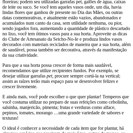
floreiras; podem seu utilizadas garrafas pet, galões de água, caixas
de leite ou suco. Se você tem aqueles vasos onde, um dia, havia
lindas flores que ganhou de presente no Dia das Mães, ou outras
datas comemorativas, e atualmente estão vazios, abandonados e
acumulados num canto da casa, sem utilidade nenhuma, ou pior,
sendo jogados fora, aumentando a quantidade de plástico descartado
no lixo, você tem ótimos vasos para a sua horta. Aproveite as dicas
do Clube de Artesanato da Seicho-No-Ie e produza lindos vasos
decorados com materiais reciclados de maneira que a sua horta, além
de saudável, possa também ser decorativa, através da manifestação
da sua criatividade.
Para que a sua horta possa crescer de forma mais saudável,
recomendamos que utilize recipientes fundos. Por exemplo, se
desejar utilizar garrafas
pet,
procure sempre cortá-la na vertical;
assim as raízes terão mais espaço para se desenvolver felizes e
crescer livremente.
E ainda mais, você pode escolher o que quer plantar! Temperos que
você costuma utilizar no preparo de suas refeições como cebolinha,
salsinha, manjericão, pimenta; frutas e verduras como alface,
pepinos, tomates, morango …uma grande variedade de sabores e
texturas!
O ideal é conhecer a necessidade de cada item que for plantar, há