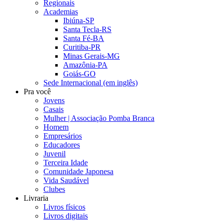
Regionais
Academias
Ibiúna-SP
Santa Tecla-RS
Santa Fé-BA
Curitiba-PR
Minas Gerais-MG
Amazônia-PA
Goiás-GO
Sede Internacional (em inglês)
Pra você
Jovens
Casais
Mulher | Associação Pomba Branca
Homem
Empresários
Educadores
Juvenil
Terceira Idade
Comunidade Japonesa
Vida Saudável
Clubes
Livraria
Livros físicos
Livros digitais