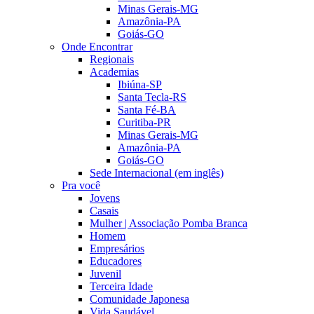
Minas Gerais-MG
Amazônia-PA
Goiás-GO
Onde Encontrar
Regionais
Academias
Ibiúna-SP
Santa Tecla-RS
Santa Fé-BA
Curitiba-PR
Minas Gerais-MG
Amazônia-PA
Goiás-GO
Sede Internacional (em inglês)
Pra você
Jovens
Casais
Mulher | Associação Pomba Branca
Homem
Empresários
Educadores
Juvenil
Terceira Idade
Comunidade Japonesa
Vida Saudável