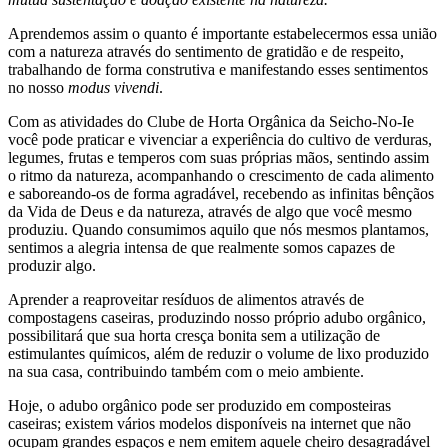
Aprendemos assim o quanto é importante estabelecermos essa união
com a natureza através do sentimento de gratidão e de respeito,
trabalhando de forma construtiva e manifestando esses sentimentos
no nosso
modus vivendi
.
Com as atividades do Clube de Horta Orgânica da Seicho-No-Ie
você pode praticar e vivenciar a experiência do cultivo de verduras,
legumes, frutas e temperos com suas próprias mãos, sentindo assim
o ritmo da natureza, acompanhando o crescimento de cada alimento
e saboreando-os de forma agradável, recebendo as infinitas bênçãos
da Vida de Deus e da natureza, através de algo que você mesmo
produziu. Quando consumimos aquilo que nós mesmos plantamos,
sentimos a alegria intensa de que realmente somos capazes de
produzir algo.
Aprender a reaproveitar resíduos de alimentos através de
compostagens caseiras, produzindo nosso próprio adubo orgânico,
possibilitará que sua horta cresça bonita sem a utilização de
estimulantes químicos, além de reduzir o volume de lixo produzido
na sua casa, contribuindo também com o meio ambiente.
Hoje, o adubo orgânico pode ser produzido em composteiras
caseiras; existem vários modelos disponíveis na internet que não
ocupam grandes espaços e nem emitem aquele cheiro desagradável