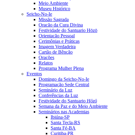
Meio Ambiente
Museu Histórico
Seicho-No-Ie
Missão Sagrada
Oração da Cura Divina
Festividade do Santuario Hōzō
Orientação Pessoal
Cerimônias e Práticas
Imagem Verdadeira
Cartão de Bênção
Orações
Relatos
Programa Mulher Plena
Eventos
Domingo da Seicho-No-Ie
Programação Sede Central
Seminário da Luz
Conferências da Luz
Festividade do Santuario
Hōzō
Semana da Paz e do Meio Ambiente
Seminários nas Academias
Ibiúna-SP
Santa Tecla-RS
Santa Fé-BA
Curitiba-PR