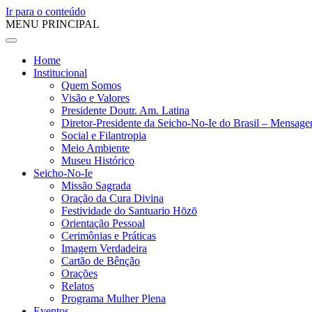
Ir para o conteúdo
MENU PRINCIPAL
Home
Institucional
Quem Somos
Visão e Valores
Presidente Doutr. Am. Latina
Diretor-Presidente da Seicho-No-Ie do Brasil – Mensag
Social e Filantropia
Meio Ambiente
Museu Histórico
Seicho-No-Ie
Missão Sagrada
Oração da Cura Divina
Festividade do Santuario Hōzō
Orientação Pessoal
Cerimônias e Práticas
Imagem Verdadeira
Cartão de Bênção
Orações
Relatos
Programa Mulher Plena
Eventos