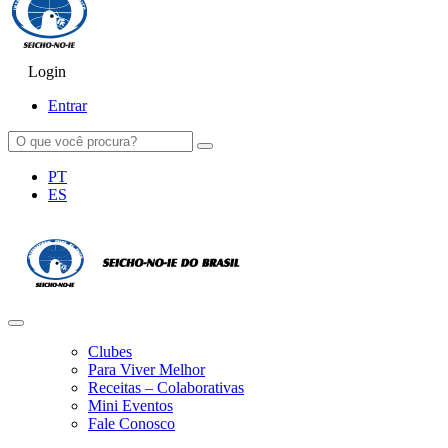
Login
SEICHO-NO-IE DO BRASIL
Portal institucional da Organização religiosa SEICHO-NO-IE DO 
Entrar
PT
ES
Clubes
Para Viver Melhor
Receitas – Colaborativas
Mini Eventos
Fale Conosco