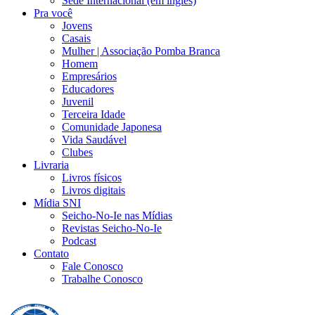
Sede Internacional (em inglês)
Pra você
Jovens
Casais
Mulher | Associação Pomba Branca
Homem
Empresários
Educadores
Juvenil
Terceira Idade
Comunidade Japonesa
Vida Saudável
Clubes
Livraria
Livros físicos
Livros digitais
Mídia SNI
Seicho-No-Ie nas Mídias
Revistas Seicho-No-Ie
Podcast
Contato
Fale Conosco
Trabalhe Conosco