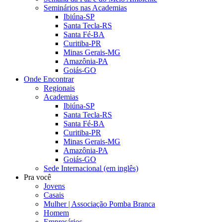
Seminários nas Academias
Ibiúna-SP
Santa Tecla-RS
Santa Fé-BA
Curitiba-PR
Minas Gerais-MG
Amazônia-PA
Goiás-GO
Onde Encontrar
Regionais
Academias
Ibiúna-SP
Santa Tecla-RS
Santa Fé-BA
Curitiba-PR
Minas Gerais-MG
Amazônia-PA
Goiás-GO
Sede Internacional (em inglês)
Pra você
Jovens
Casais
Mulher | Associação Pomba Branca
Homem
Empresários