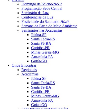
Domingo da Seicho-No-Ie
Programação Sede Central
Seminário da Luz
Conferências da Luz
Festividade do Santuario
Hōzō
Semana da Paz e do Meio Ambiente
Seminários nas Academias
Ibiúna-SP
Santa Tecla-RS
Santa Fé-BA
Curitiba-PR
Minas Gerais-MG
Amazônia-PA
Goiás-GO
Onde Encontrar
Regionais
Academias
Ibiúna-SP
Santa Tecla-RS
Santa Fé-BA
Curitiba-PR
Minas Gerais-MG
Amazônia-PA
Goiás-GO