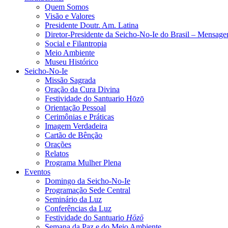
Quem Somos
Visão e Valores
Presidente Doutr. Am. Latina
Diretor-Presidente da Seicho-No-Ie do Brasil – Mensag
Social e Filantropia
Meio Ambiente
Museu Histórico
Seicho-No-Ie
Missão Sagrada
Oração da Cura Divina
Festividade do Santuario Hōzō
Orientação Pessoal
Cerimônias e Práticas
Imagem Verdadeira
Cartão de Bênção
Orações
Relatos
Programa Mulher Plena
Eventos
Domingo da Seicho-No-Ie
Programação Sede Central
Seminário da Luz
Conferências da Luz
Festividade do Santuario
Hōzō
Semana da Paz e do Meio Ambiente