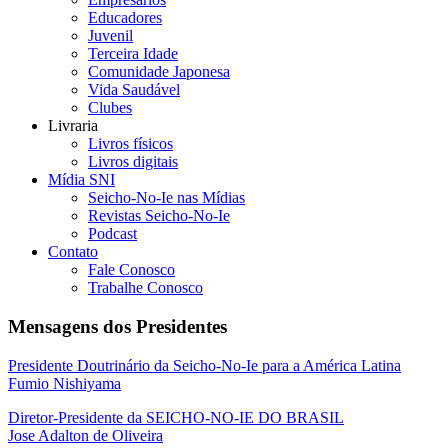
Educadores
Juvenil
Terceira Idade
Comunidade Japonesa
Vida Saudável
Clubes
Livraria
Livros físicos
Livros digitais
Mídia SNI
Seicho-No-Ie nas Mídias
Revistas Seicho-No-Ie
Podcast
Contato
Fale Conosco
Trabalhe Conosco
Mensagens dos Presidentes
Presidente Doutrinário da Seicho-No-Ie para a América Latina
Fumio Nishiyama
Diretor-Presidente da SEICHO-NO-IE DO BRASIL
Jose Adalton de Oliveira