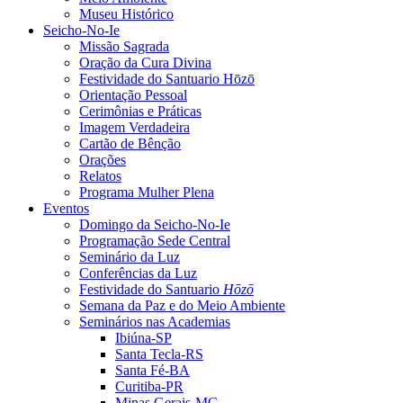
Museu Histórico
Seicho-No-Ie
Missão Sagrada
Oração da Cura Divina
Festividade do Santuario Hōzō
Orientação Pessoal
Cerimônias e Práticas
Imagem Verdadeira
Cartão de Bênção
Orações
Relatos
Programa Mulher Plena
Eventos
Domingo da Seicho-No-Ie
Programação Sede Central
Seminário da Luz
Conferências da Luz
Festividade do Santuario
Hōzō
Semana da Paz e do Meio Ambiente
Seminários nas Academias
Ibiúna-SP
Santa Tecla-RS
Santa Fé-BA
Curitiba-PR
Minas Gerais-MG