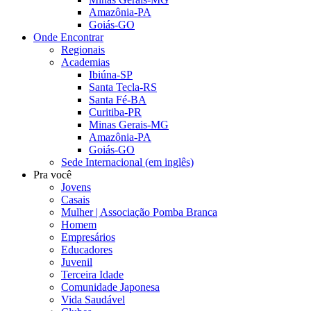
Amazônia-PA
Goiás-GO
Onde Encontrar
Regionais
Academias
Ibiúna-SP
Santa Tecla-RS
Santa Fé-BA
Curitiba-PR
Minas Gerais-MG
Amazônia-PA
Goiás-GO
Sede Internacional (em inglês)
Pra você
Jovens
Casais
Mulher | Associação Pomba Branca
Homem
Empresários
Educadores
Juvenil
Terceira Idade
Comunidade Japonesa
Vida Saudável