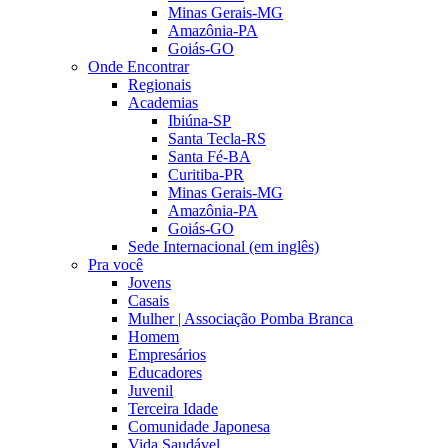
Minas Gerais-MG
Amazônia-PA
Goiás-GO
Onde Encontrar
Regionais
Academias
Ibiúna-SP
Santa Tecla-RS
Santa Fé-BA
Curitiba-PR
Minas Gerais-MG
Amazônia-PA
Goiás-GO
Sede Internacional (em inglês)
Pra você
Jovens
Casais
Mulher | Associação Pomba Branca
Homem
Empresários
Educadores
Juvenil
Terceira Idade
Comunidade Japonesa
Vida Saudável