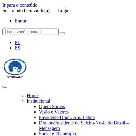
Ir para o conteúdo
Seja muito bem vindo(a):
Login
Entrar
PT
ES
SEICHO-NO-IE DO BRASIL
Portal institucional da Organização religiosa SEICHO-NO-IE DO
BRASIL
Home
Institucional
Quem Somos
Visão e Valores
Presidente Doutr. Am. Latina
Diretor-Presidente da Seicho-No-Ie do Brasil –
Mensagem
Social e Filantropia