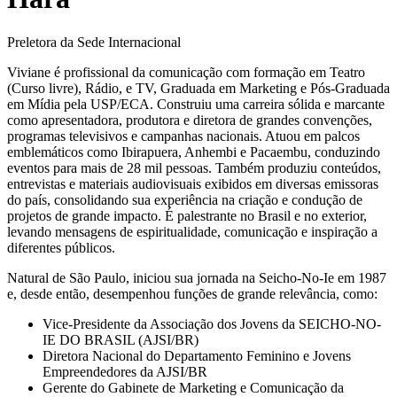
Preletora da Sede Internacional
Viviane é profissional da comunicação com formação em Teatro
(Curso livre), Rádio, e TV, Graduada em Marketing e Pós-Graduada
em Mídia pela USP/ECA. Construiu uma carreira sólida e marcante
como apresentadora, produtora e diretora de grandes convenções,
programas televisivos e campanhas nacionais. Atuou em palcos
emblemáticos como Ibirapuera, Anhembi e Pacaembu, conduzindo
eventos para mais de 28 mil pessoas. Também produziu conteúdos,
entrevistas e materiais audiovisuais exibidos em diversas emissoras
do país, consolidando sua experiência na criação e condução de
projetos de grande impacto. É palestrante no Brasil e no exterior,
levando mensagens de espiritualidade, comunicação e inspiração a
diferentes públicos.
Natural de São Paulo, iniciou sua jornada na Seicho-No-Ie em 1987
e, desde então, desempenhou funções de grande relevância, como:
Vice-Presidente da Associação dos Jovens da SEICHO-NO-
IE DO BRASIL (AJSI/BR)
Diretora Nacional do Departamento Feminino e Jovens
Empreendedores da AJSI/BR
Gerente do Gabinete de Marketing e Comunicação da