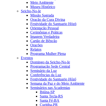
Meio Ambiente
Museu Histórico
Seicho-No-Ie
Missão Sagrada
Oração da Cura Divina
Festividade do Santuario Hōzō
Orientação Pessoal
Cerimônias e Práticas
Imagem Verdadeira
Cartão de Bênção
Orações
Relatos
Programa Mulher Plena
Eventos
Domingo da Seicho-No-Ie
Programação Sede Central
Seminário da Luz
Conferências da Luz
Festividade do Santuario
Hōzō
Semana da Paz e do Meio Ambiente
Seminários nas Academias
Ibiúna-SP
Santa Tecla-RS
Santa Fé-BA
Curitiba-PR