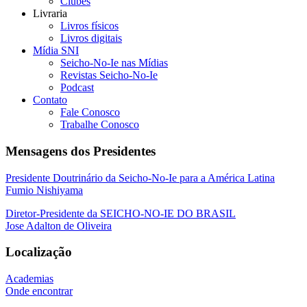
Clubes
Livraria
Livros físicos
Livros digitais
Mídia SNI
Seicho-No-Ie nas Mídias
Revistas Seicho-No-Ie
Podcast
Contato
Fale Conosco
Trabalhe Conosco
Mensagens dos Presidentes
Presidente Doutrinário da Seicho-No-Ie para a América Latina
Fumio Nishiyama
Diretor-Presidente da SEICHO-NO-IE DO BRASIL
Jose Adalton de Oliveira
Localização
Academias
Onde encontrar