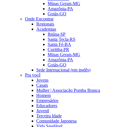
Minas Gerais-MG
Amazônia-PA
Goiás-GO
Onde Encontrar
Regionais
Academias
Ibiúna-SP
Santa Tecla-RS
Santa Fé-BA
Curitiba-PR
Minas Gerais-MG
Amazônia-PA
Goiás-GO
Sede Internacional (em inglês)
Pra você
Jovens
Casais
Mulher | Associação Pomba Branca
Homem
Empresários
Educadores
Juvenil
Terceira Idade
Comunidade Japonesa
Vida Saudável