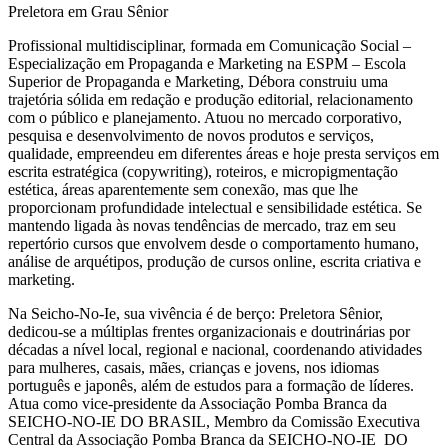
Preletora em Grau Sênior
Profissional multidisciplinar, formada em Comunicação Social –
Especialização em Propaganda e Marketing na ESPM – Escola
Superior de Propaganda e Marketing, Débora construiu uma
trajetória sólida em redação e produção editorial, relacionamento
com o público e planejamento. Atuou no mercado corporativo,
pesquisa e desenvolvimento de novos produtos e serviços,
qualidade, empreendeu em diferentes áreas e hoje presta serviços em
escrita estratégica (copywriting), roteiros, e micropigmentação
estética, áreas aparentemente sem conexão, mas que lhe
proporcionam profundidade intelectual e sensibilidade estética. Se
mantendo ligada às novas tendências de mercado, traz em seu
repertório cursos que envolvem desde o comportamento humano,
análise de arquétipos, produção de cursos online, escrita criativa e
marketing.
Na Seicho-No-Ie, sua vivência é de berço: Preletora Sênior,
dedicou-se a múltiplas frentes organizacionais e doutrinárias por
décadas a nível local, regional e nacional, coordenando atividades
para mulheres, casais, mães, crianças e jovens, nos idiomas
português e japonês, além de estudos para a formação de líderes.
Atua como vice-presidente da Associação Pomba Branca da
SEICHO-NO-IE DO BRASIL, Membro da Comissão Executiva
Central da Associação Pomba Branca da SEICHO-NO-IE DO