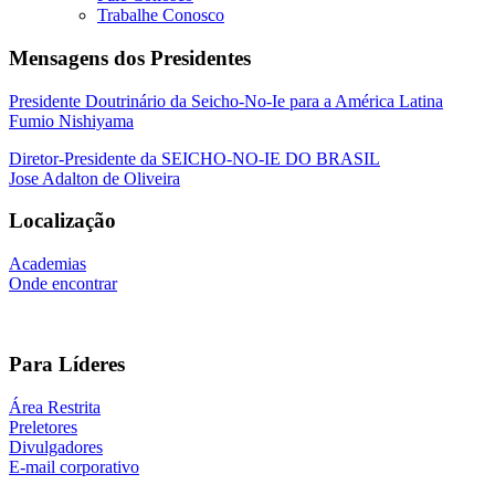
Trabalhe Conosco
Mensagens dos Presidentes
Presidente Doutrinário da Seicho-No-Ie para a América Latina
Fumio Nishiyama
Diretor-Presidente da SEICHO-NO-IE DO BRASIL
Jose Adalton de Oliveira
Localização
Academias
Onde encontrar
Para Líderes
Área Restrita
Preletores
Divulgadores
E-mail corporativo