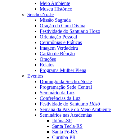
Meio Ambiente
Museu Histórico
Seicho-No-Ie
Missão Sagrada
Oração da Cura Divina
Festividade do Santuario Hōzō
Orientação Pessoal
Cerimônias e Práticas
Imagem Verdadeira
Cartão de Bênção
Orações
Relatos
Programa Mulher Plena
Eventos
Domingo da Seicho-No-Ie
Programação Sede Central
Seminário da Luz
Conferências da Luz
Festividade do Santuario
Hōzō
Semana da Paz e do Meio Ambiente
Seminários nas Academias
Ibiúna-SP
Santa Tecla-RS
Santa Fé-BA
Curitiba-PR