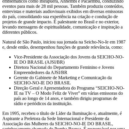
emblemáticos como Ibirapuera, Anhembi e Pacaembu, conduzindo
eventos para mais de 28 mil pessoas. Também produziu conteúdos,
entrevistas e materiais audiovisuais exibidos em diversas emissoras
do país, consolidando sua experiência na criação e condução de
projetos de grande impacto. É palestrante no Brasil e no exterior,
levando mensagens de espiritualidade, comunicação e inspiração a
diferentes públicos.
Natural de São Paulo, iniciou sua jornada na Seicho-No-Ie em 1987
e, desde então, desempenhou funções de grande relevância, como:
Vice-Presidente da Associação dos Jovens da SEICHO-NO-
IE DO BRASIL (AJSI/BR)
Diretora Nacional do Departamento Feminino e Jovens
Empreendedores da AJSI/BR
Gerente do Gabinete de Marketing e Comunicação da
SEICHO-NO-IE DO BRASIL
Direção Geral e Apresentadora do Programa “SEICHO-NO-
IE na TV – O Modo Feliz de Viver” em várias emissoras do
país ao longo de 14 anos, e também dirigiu programas de
rádio e periódicos da instituição.
Em 1995, recebeu o título de Líder da Iluminação e, atualmente, é
Aspirante a Preletora da Sede Internacional e Presidente da
Associação das Mulheres da SEICHO-NO-IE DO BRASIL,
carinhosamente chamada de Pomba Branca. É responsável por uma