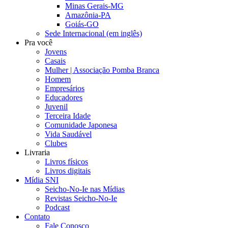
Minas Gerais-MG
Amazônia-PA
Goiás-GO
Sede Internacional (em inglês)
Pra você
Jovens
Casais
Mulher | Associação Pomba Branca
Homem
Empresários
Educadores
Juvenil
Terceira Idade
Comunidade Japonesa
Vida Saudável
Clubes
Livraria
Livros físicos
Livros digitais
Mídia SNI
Seicho-No-Ie nas Mídias
Revistas Seicho-No-Ie
Podcast
Contato
Fale Conosco