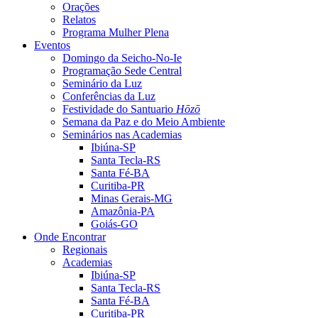
Orações
Relatos
Programa Mulher Plena
Eventos
Domingo da Seicho-No-Ie
Programação Sede Central
Seminário da Luz
Conferências da Luz
Festividade do Santuario
Hōzō
Semana da Paz e do Meio Ambiente
Seminários nas Academias
Ibiúna-SP
Santa Tecla-RS
Santa Fé-BA
Curitiba-PR
Minas Gerais-MG
Amazônia-PA
Goiás-GO
Onde Encontrar
Regionais
Academias
Ibiúna-SP
Santa Tecla-RS
Santa Fé-BA
Curitiba-PR