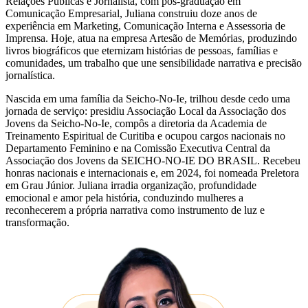
Relações Públicas e Jornalista, com pós-graduação em
Comunicação Empresarial, Juliana construiu doze anos de
experiência em Marketing, Comunicação Interna e Assessoria de
Imprensa. Hoje, atua na empresa Artesão de Memórias, produzindo
livros biográficos que eternizam histórias de pessoas, famílias e
comunidades, um trabalho que une sensibilidade narrativa e precisão
jornalística.
Nascida em uma família da Seicho-No-Ie, trilhou desde cedo uma
jornada de serviço: presidiu Associação Local da Associação dos
Jovens da Seicho-No-Ie, compôs a diretoria da Academia de
Treinamento Espiritual de Curitiba e ocupou cargos nacionais no
Departamento Feminino e na Comissão Executiva Central da
Associação dos Jovens da SEICHO-NO-IE DO BRASIL. Recebeu
honras nacionais e internacionais e, em 2024, foi nomeada Preletora
em Grau Júnior. Juliana irradia organização, profundidade
emocional e amor pela história, conduzindo mulheres a
reconhecerem a própria narrativa como instrumento de luz e
transformação.