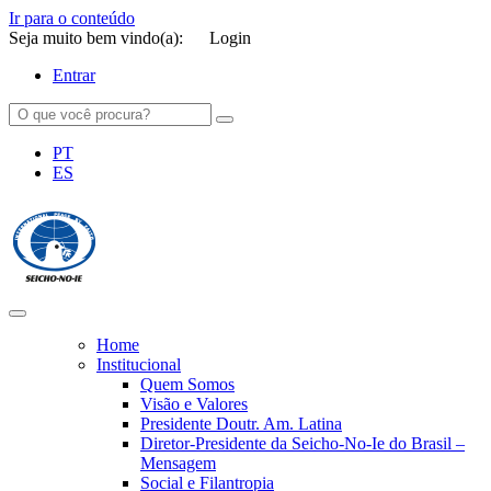
Ir para o conteúdo
Seja muito bem vindo(a):
Login
Entrar
PT
ES
SEICHO-NO-IE DO BRASIL
Portal institucional da Organização religiosa SEICHO-NO-IE DO
BRASIL
Home
Institucional
Quem Somos
Visão e Valores
Presidente Doutr. Am. Latina
Diretor-Presidente da Seicho-No-Ie do Brasil –
Mensagem
Social e Filantropia