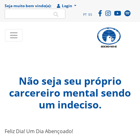
Seja muito bem vindo(a):
Login
PT
ES
SEICHO-NO-IE DO
Portal
BRASIL
institucional da
Organização
religiosa SEICHO-
Não seja seu próprio
NO-IE DO BRASIL
carcereiro mental sendo
um indeciso.
Feliz Dia! Um Dia Abençoado!