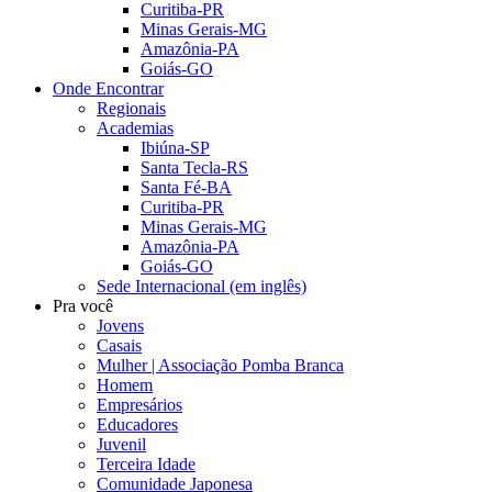
Curitiba-PR
Minas Gerais-MG
Amazônia-PA
Goiás-GO
Onde Encontrar
Regionais
Academias
Ibiúna-SP
Santa Tecla-RS
Santa Fé-BA
Curitiba-PR
Minas Gerais-MG
Amazônia-PA
Goiás-GO
Sede Internacional (em inglês)
Pra você
Jovens
Casais
Mulher | Associação Pomba Branca
Homem
Empresários
Educadores
Juvenil
Terceira Idade
Comunidade Japonesa