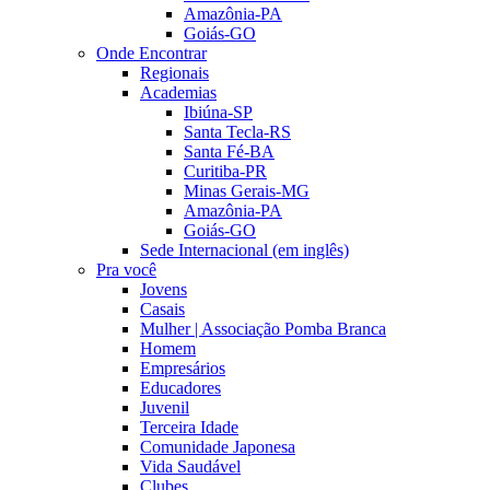
Amazônia-PA
Goiás-GO
Onde Encontrar
Regionais
Academias
Ibiúna-SP
Santa Tecla-RS
Santa Fé-BA
Curitiba-PR
Minas Gerais-MG
Amazônia-PA
Goiás-GO
Sede Internacional (em inglês)
Pra você
Jovens
Casais
Mulher | Associação Pomba Branca
Homem
Empresários
Educadores
Juvenil
Terceira Idade
Comunidade Japonesa
Vida Saudável
Clubes