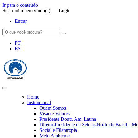
Ir para o conteúdo
Seja muito bem vindo(a):
Login
Entrar
PT
ES
SEICHO-NO-IE DO BRASIL
Portal institucional da Organização religiosa SEICHO-NO-IE DO 
Home
Institucional
Quem Somos
Visão e Valores
Presidente Doutr. Am. Latina
Diretor-Presidente da Seicho-No-Ie do Brasil – 
Social e Filantropia
Meio Ambiente