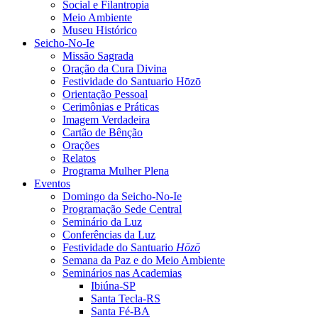
Social e Filantropia
Meio Ambiente
Museu Histórico
Seicho-No-Ie
Missão Sagrada
Oração da Cura Divina
Festividade do Santuario Hōzō
Orientação Pessoal
Cerimônias e Práticas
Imagem Verdadeira
Cartão de Bênção
Orações
Relatos
Programa Mulher Plena
Eventos
Domingo da Seicho-No-Ie
Programação Sede Central
Seminário da Luz
Conferências da Luz
Festividade do Santuario
Hōzō
Semana da Paz e do Meio Ambiente
Seminários nas Academias
Ibiúna-SP
Santa Tecla-RS
Santa Fé-BA