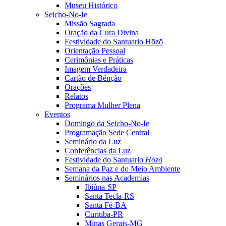
Museu Histórico
Seicho-No-Ie
Missão Sagrada
Oração da Cura Divina
Festividade do Santuario Hōzō
Orientação Pessoal
Cerimônias e Práticas
Imagem Verdadeira
Cartão de Bênção
Orações
Relatos
Programa Mulher Plena
Eventos
Domingo da Seicho-No-Ie
Programação Sede Central
Seminário da Luz
Conferências da Luz
Festividade do Santuario
Hōzō
Semana da Paz e do Meio Ambiente
Seminários nas Academias
Ibiúna-SP
Santa Tecla-RS
Santa Fé-BA
Curitiba-PR
Minas Gerais-MG